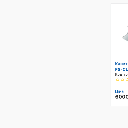
Касет
PS-CL
Код то
Ціна
600