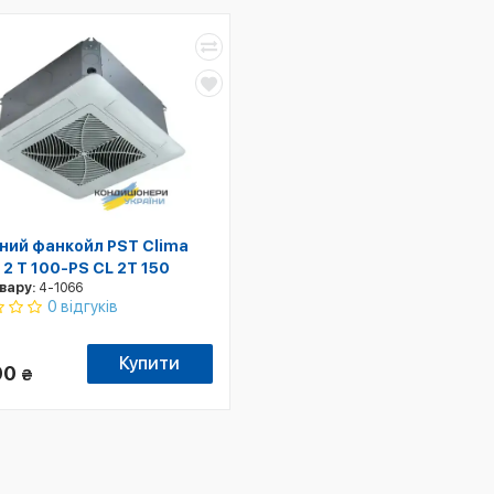
ний фанкойл PST Clima
 2 T 100-PS CL 2T 150
вару:
4-1066
0 відгуків
Купити
00
₴