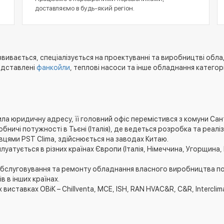
доставляємо в будь-який регіон.
звивається, спеціалізується на проектуванні та виробництві обла
редставлені
фанкойли
, теплові насоси та інше обладнання категор
нила юридичну адресу, її головний офіс перемістився з комуни Сан
обничі потужності в Тьєні (Італія), де ведеться розробка та реал
вцями PST Clima, здійснюється на заводах Китаю.
атується в різних країнах Європи (Італія, Німеччина, Угорщина, Бо
бслуговування та ремонту обладнання власного виробництва по вс
в в інших країнах.
иставках ОВіК – Chillventa, MCE, ISH, RAN HVAC&R, C&R, Interclim