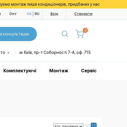
уємо монтаж лише кондиціонерів, придбаних у нас.
и
Опт
UA
RU
Вхід
Створити
0
и консультацію
сто
м. Київ, пр-т Соборності 7-А, оф. 715
Комплектуючі
Монтаж
Сервіс