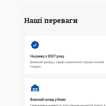
Наші переваги
На ринку з 2007 року
Великий досвід у сфері кліматичної техніки по всій
Україні.
Власний склад у Києві
Оперативна наявність популярних моделей прямо зі