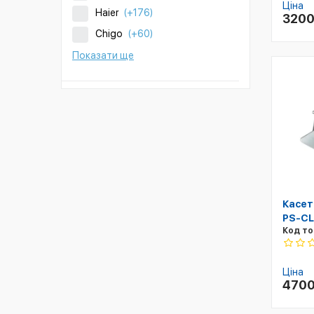
Ціна
Haier
(+176)
320
Chigo
(+60)
Показати ще
Касет
PS-CL
Код то
Ціна
470