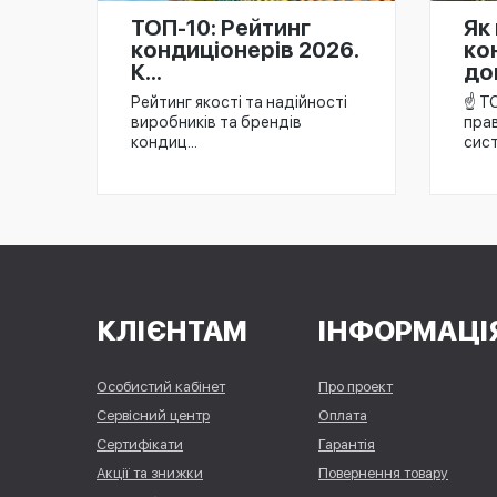
ТОП-10: Рейтинг
Як
кондиціонерів 2026.
ко
К...
дом
Рейтинг якості та надійності
☝️ Т
виробників та брендів
прав
кондиц...
сист
КЛІЄНТАМ
ІНФОРМАЦІ
Особистий кабінет
Про проект
Сервісний центр
Оплата
Сертифікати
Гарантія
Акції та знижки
Повернення товару