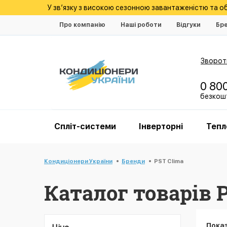
У зв’язку з високою сезонною завантаженістю та 
Про компанію
Наші роботи
Відгуки
Бр
Зворотн
0 80
безкошт
Спліт-системи
Інверторні
Тепл
Кондиціонери України
Бренди
PST Clima
Каталог товарів 
Пока