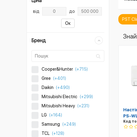
Ціна
від
до
PST Cl
Ок
Знай
Бренд
Cooper&Hunter
(+715)
Gree
(+401)
Daikin
(+490)
Mitsubishi Electric
(+299)
Mitsubishi Heavy
(+231)
Насті
LG
(+164)
PS-WL
Код то
Samsung
(+249)
TCL
(+128)