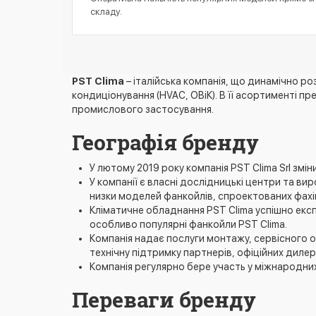
складу.
PST Clima
– італійська компанія, що динамічно ро
кондиціонування (HVAC, ОВіК). В її асортименті п
промислового застосування.
Географія бренду
У лютому 2019 року компанія PST Clima Srl змі
У компанії є власні дослідницькі центри та вир
низки моделей фанкойлів, спроектованих фахі
Кліматичне обладнання PST Clima успішно експлу
особливо популярні фанкойли PST Clima.
Компанія надає послуги монтажу, сервісного о
технічну підтримку партнерів, офіційних дилері
Компанія регулярно бере участь у міжнародних в
Переваги бренду