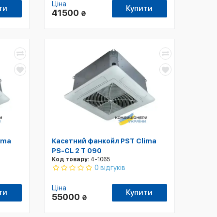
Ціна
ти
Купити
41500
₴
ima
Касетний фанкойл PST Clima
PS-CL 2 T 090
Код товару:
4-1065
0 відгуків
Ціна
ти
Купити
55000
₴