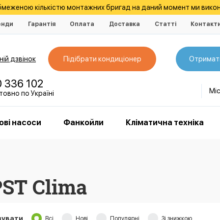
обмеженою кількістю монтажних бригад на даний момент ми викон
енди
Гарантія
Оплата
Доставка
Статті
Контакт
ій дзвінок
Підібрати кондиціонер
Отримат
0 336 102
Мі
овно по Україні
ові насоси
Фанкойли
Кліматична техніка
PST Clima
зувати
Всі
Нові
Популярні
Зі знижкою