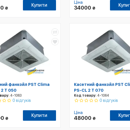
Ціна
Купити
Купи
00
34000
₴
₴
ний фанкойл PST Clima
Касетний фанкойл PST Cl
 2 T 050
PS-CL 2 T 070
вару:
4-1063
Код товару:
4-1064
0 відгуків
0 відгуків
Ціна
Купити
Купи
00
48000
₴
₴