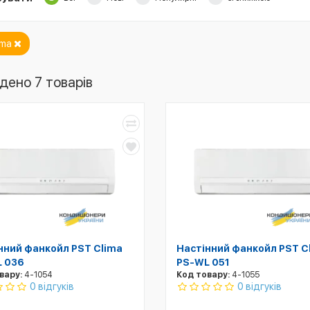
ima
дено 7 товарів
нний фанкойл PST Clima
Настінний фанкойл PST C
 036
PS-WL 051
вару:
4-1054
Код товару:
4-1055
0 відгуків
0 відгуків