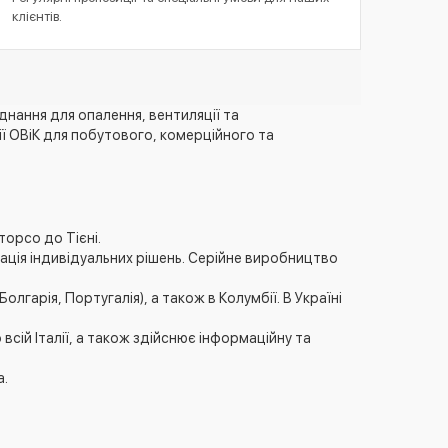
клієнтів.
днання для опалення, вентиляції та
ії ОВіК для побутового, комерційного та
торсо до Тієні.
ізація індивідуальних рішень. Серійне виробництво
лгарія, Португалія), а також в Колумбії. В Україні
ій Італії, а також здійснює інформаційну та
a.