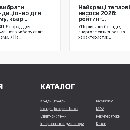
 вибрати
Найкращі теплові
ндиціонер для
насоси 2026:
у, квар...
рейтинг...
ОП-5 порад для
⚡️Порівняння брендів,
ильного вибору спліт-
енергоефективності та
еми. ⚡ На...
характеристик...
Я
КАТАЛОГ
Кондиціонери
Panasonic
Кондиціонери в Києві
MDV
Спліт-системи
Рекуператори
Інверторні кондиціонери
Котли