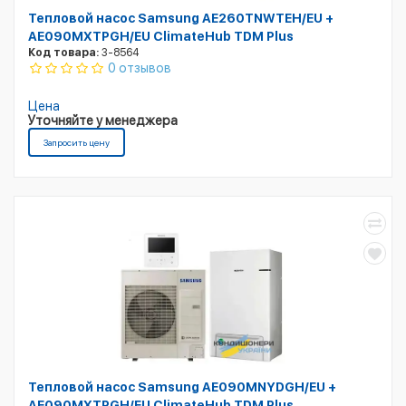
Тепловой насос Samsung AE260TNWTEH/EU +
AE090MXTPGH/EU ClimateHub TDM Plus
Код товара:
3-8564
0 отзывов
Цена
Уточняйте у менеджера
Запросить цену
Тепловой насос Samsung AE090MNYDGH/EU +
AE090MXTPGH/EU ClimateHub TDM Plus