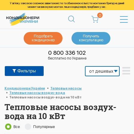
У зв’язку з високою сезонною завантаженістю та обмеженою кількістю монтажних бригад на даний
момент ми виконуємо монтаж лише кондиціонерів, придбаних у нас.
0
Подобрать
Получить
кондиционер
консультацию
0 800 336 102
бесплатно по Украине
Фильтры
Кондиціонери України
Тепловые насосы
Тепловые насосы воздух-вода
Тепловые насосы воздух-вода на 10 кВт
Тепловые насосы воздух-
вода на 10 кВт
Все
Популярные