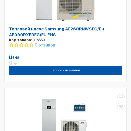
Тепловой насос Samsung AE260RNWSEG/E +
AE090RXEDEG/EU EHS
Код товара:
3-8550
0 отзывов
Цена
0
₴
Запросить аналог