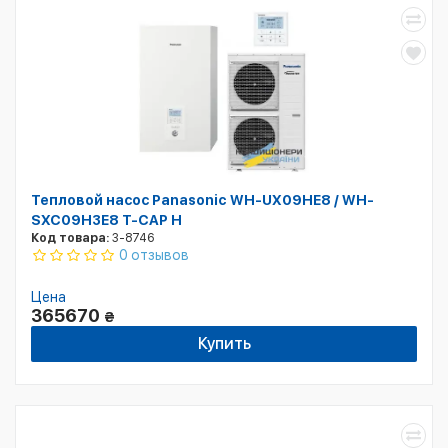
Тепловой насос Panasonic WH-UX09HE8 / WH-
SXC09H3E8 T-CAP H
Код товара:
3-8746
0 отзывов
Цена
365670
₴
Купить