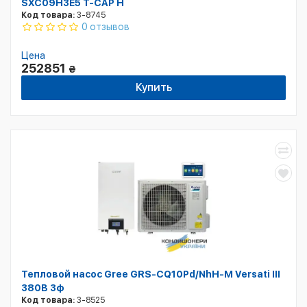
SXC09H3E5 T-CAP H
Код товара:
3-8745
0 отзывов
Цена
252851
₴
Купить
Тепловой насос Gree GRS-CQ10Pd/NhH-M Versati III
380В 3ф
Код товара:
3-8525