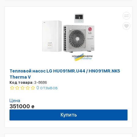
Тепловой насос LG HU091MR.U44 / HN091MR.NK5
Therma V
Код товара:
3-8686
0 отзывов
Цена
351000
₴
Купить