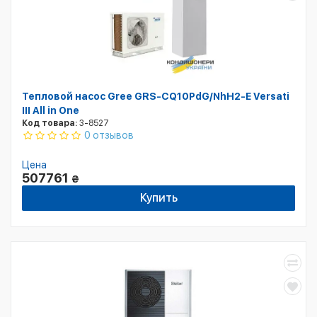
Тепловой насос Gree GRS-CQ10PdG/NhH2-E Versati
III All in One
Код товара:
3-8527
0 отзывов
Цена
507761
₴
Купить