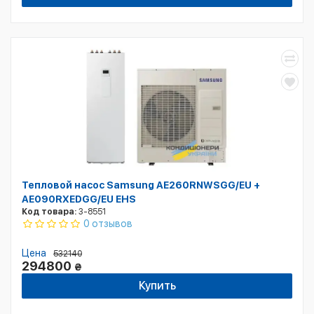
Тепловой насос Samsung AE260RNWSGG/EU +
AE090RXEDGG/EU EHS
Код товара:
3-8551
0 отзывов
Цена
532140
294800
₴
Купить