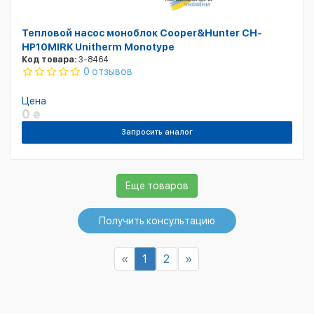
Тепловой насос моноблок Cooper&Hunter CH-
HP10MIRK Unitherm Monotype
Код товара:
3-8464
0 отзывов
Цена
0
₴
Запросить аналог
Еще товаров
Получить консультацию
«
1
2
»