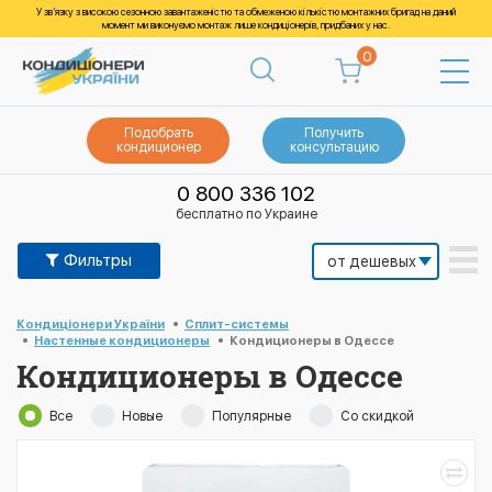
У зв’язку з високою сезонною завантаженістю та обмеженою кількістю монтажних бригад на даний
момент ми виконуємо монтаж лише кондиціонерів, придбаних у нас.
0
Подобрать
Получить
кондиционер
консультацию
0 800 336 102
бесплатно по Украине
Фильтры
Кондиціонери України
Cплит-системы
Настенные кондиционеры
Кондиционеры в Одессе
Кондиционеры в Одессе
Все
Новые
Популярные
Со скидкой