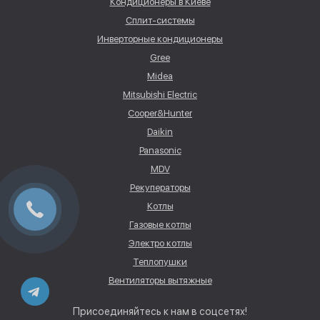
Кондиционеры в Киеве
Сплит-системы
Инверторные кондиционеры
Gree
Midea
Mitsubishi Electric
Cooper&Hunter
Daikin
Panasonic
MDV
Рекуператоры
Котлы
Газовые котлы
Электро котлы
Теплопушки
Вентиляторы вытяжные
Присоединяйтесь к нам в соцсетях!