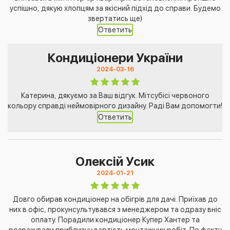
успішно, дякую хлопцям за якісний підхід до справи. Будемо
звертатись ще)
Ответить
Кондиціонери України
2024-03-16
Катерина, дякуємо за Ваш відгук. Мітсубісі червоного
кольору справді неймовірного дизайну. Раді Вам допомогти!
Ответить
Олексій Усик
2024-01-21
Довго обирав кондиціонер на обігрів для дачі. Приїхав до
них в офіс, прокунсультувався з менеджером та одразу вніс
оплату. Порадили кондиціонер Купер Хантер та
розрахували приблизну вартість монтажних робіт. По факту