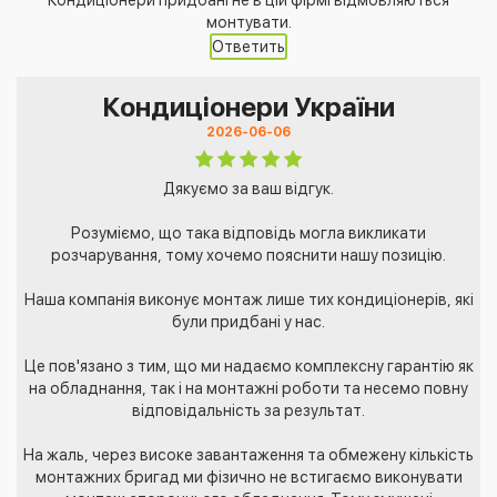
монтувати.
Ответить
Кондиціонери України
2026-06-06
Дякуємо за ваш відгук.
Розуміємо, що така відповідь могла викликати
розчарування, тому хочемо пояснити нашу позицію.
Наша компанія виконує монтаж лише тих кондиціонерів, які
були придбані у нас.
Це пов'язано з тим, що ми надаємо комплексну гарантію як
на обладнання, так і на монтажні роботи та несемо повну
відповідальність за результат.
На жаль, через високе завантаження та обмежену кількість
монтажних бригад ми фізично не встигаємо виконувати