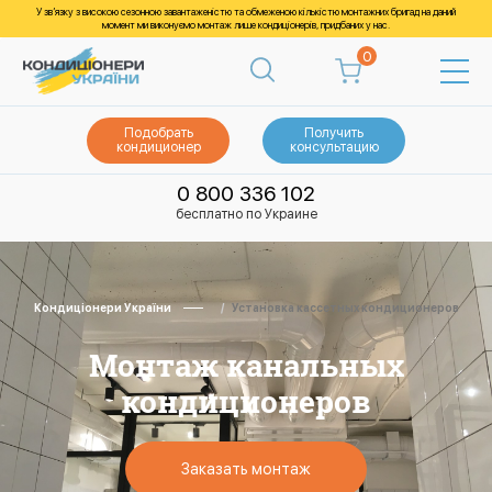
У зв’язку з високою сезонною завантаженістю та обмеженою кількістю монтажних бригад на даний
момент ми виконуємо монтаж лише кондиціонерів, придбаних у нас.
0
Подобрать
Получить
кондиционер
консультацию
0 800 336 102
бесплатно по Украине
Кондиціонери України
Установка кассетных кондиционеров
Монтаж канальных
кондиционеров
Заказать монтаж