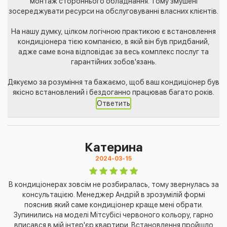
монтаж стороннього обладнання. Тому змушені
зосереджувати ресурси на обслуговуванні власних клієнтів.
На нашу думку, цілком логічною практикою є встановлення
кондиціонера тією компанією, в якій він був придбаний,
адже саме вона відповідає за весь комплекс послуг та
гарантійних зобов'язань.
Дякуємо за розуміння та бажаємо, щоб ваш кондиціонер був
якісно встановлений і бездоганно працював багато років.
Ответить
Катерина
2024-03-15
В кондиціонерах зовсім не розбиралась, тому звернулась за
консультацією. Менеджер Андрій в зрозумілій формі
пояснив який саме кондиціонер краще мені обрати.
Зупинились на моделі Мітсубісі червоного кольору, гарно
вписався в мій інтер'єр квартири. Встановлення пройшло