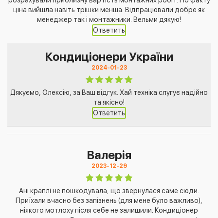
ціна вийшла навіть трішки менша. Відпрацювали добре як
менеджер так і монтажники. Вельми дякую!
Ответить
Кондиціонери України
2024-01-23
Дякуємо, Олексію, за Ваш відгук. Хай техніка слугує надійно
та якісно!
Ответить
Валерія
2023-12-29
Ані краплі не пошкодувала, що звернулася саме сюди.
Приїхали вчасно без запізнень (для мене було важливо),
ніякого мотлоху після себе не залишили. Кондиціонер