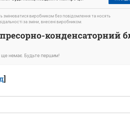
ть змінюватися виробником без повідомлення та носять
ідальності за зміни, внесені виробником.
мпресорно-конденсаторний б
в ще немає. Будьте першим!
д
]