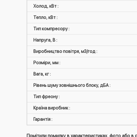
Холод, кВт :
Тепло, кВт :
Тип компресору :
Напруга, В :
Виробництво повітря, м3/год :
Розміри, мм :
Вага, кг :
Рівень шуму зовнішнього блоку, дБА :
Тип фреону :
Країна виробник :
Гарантія :
Помітили помилку в характеристиках, фото або в о