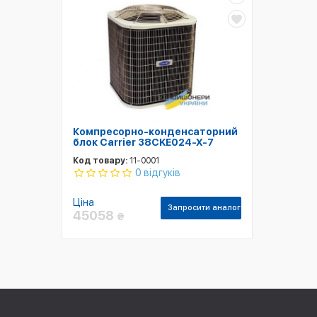
Компресорно-конденсаторний
блок Carrier 38CKE024-X-7
Код товару:
11-0001
0 відгуків
Ціна
Запросити аналог
45058
₴