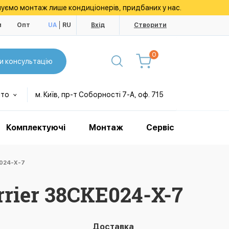
уємо монтаж лише кондиціонерів, придбаних у нас.
и
Опт
UA
RU
Вхід
Створити
0
и консультацію
сто
м. Київ, пр-т Соборності 7-А, оф. 715
Комплектуючі
Монтаж
Сервіс
E024-X-7
ier 38CKE024-X-7
Доставка