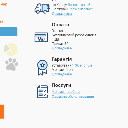
онер
по Києву:
безкоштовно*
По УкраЇні:
безкоштовно*
Докладніше
ва
Оплата
Готівка
Безготівковий розрахунок з
ПДВ
Приват 24
Докладніше
Гарантія
Устаткування:
36 місяців
Монтаж:
1 рік
Докладніше
Послуги
Монтажні роботи
Сервісне обслуговування