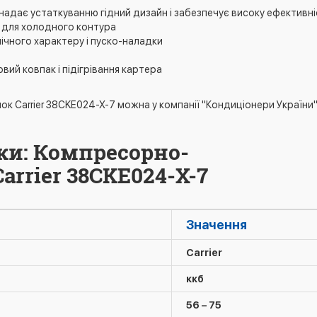
надає устаткуванню гідний дизайн і забезпечує високу ефективн
у для холодного контура
ічного характеру і пуско-наладки
вий ковпак і підігрівання картера
 Carrier 38CKE024-X-7 можна у компанії "Кондиціонери України"
ки: Компресорно-
rrier 38CKE024-X-7
Значення
Carrier
ккб
56 – 75