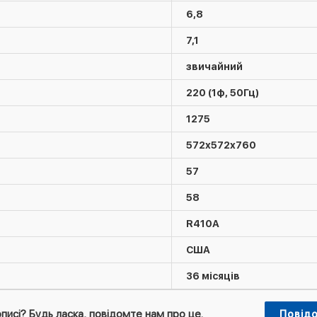
6,8
7,1
звичайний
220 (1ф, 50Гц)
1275
572х572х760
57
58
R410А
США
36 місяців
писі? Будь ласка, повідомте нам про це.
Повід