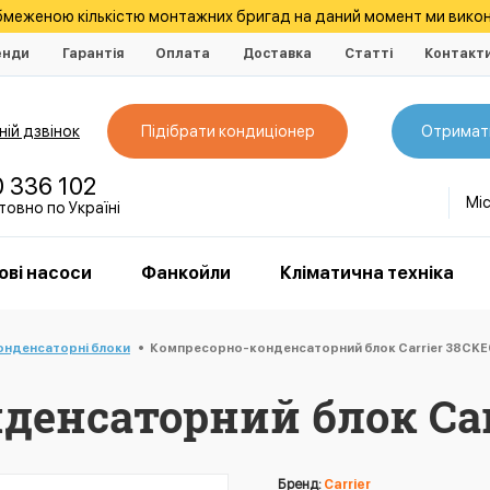
обмеженою кількістю монтажних бригад на даний момент ми викон
енди
Гарантія
Оплата
Доставка
Статті
Контакт
ій дзвінок
Підібрати кондиціонер
Отримат
0 336 102
Мі
овно по Україні
ові насоси
Фанкойли
Кліматична техніка
нденсаторні блоки
Компресорно-конденсаторний блок Carrier 38CK
енсаторний блок Carr
Бренд:
Carrier