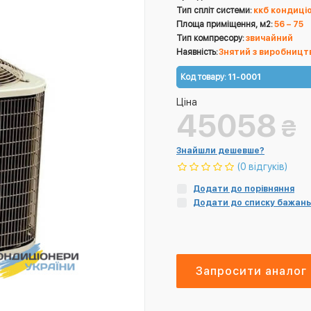
Тип спліт системи:
ккб кондиці
Площа приміщення, м2:
56 – 75
Тип компресору:
звичайний
Наявність:
Знятий з виробницт
Код товару:
11-0001
Ціна
45058
₴
Знайшли дешевше?
(0 відгуків)
Додати до порівняння
Додати до списку бажань
Запросити аналог