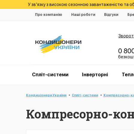
У зв’язку з високою сезонною завантаженістю та 
Про компанію
Наші роботи
Відгуки
Бр
Зворотн
0 80
безкошт
Спліт-системи
Інверторні
Тепл
Кондиціонери України
Спліт-системи
Компресорно-ко
Компресорно-конд