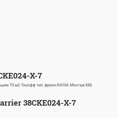
CKE024-X-7
лощею 70 м2. Он/офф тип, фреон R410A. Монтаж ККБ
rrier 38CKE024-X-7