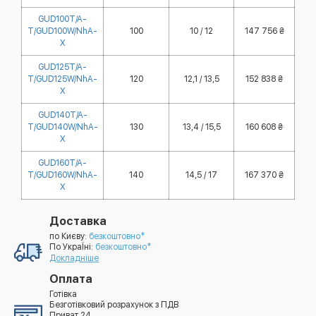
GUD100T/A-
T/GUD100W/NhA-
100
10 / 12
147 756 ₴
X
GUD125T/A-
T/GUD125W/NhA-
120
12,1 / 13,5
152 838 ₴
X
GUD140T/A-
T/GUD140W/NhA-
130
13,4 / 15,5
160 608 ₴
X
GUD160T/A-
T/GUD160W/NhA-
140
14,5 / 17
167 370 ₴
X
Доставка
по Києву:
безкоштовно*
По УкраЇні:
безкоштовно*
Докладніше
Оплата
Готівка
Безготівковий розрахунок з ПДВ
Приват 24