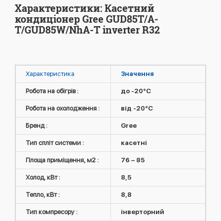
Характеристики: Касетний
кондиціонер Gree GUD85T/A-
T/GUD85W/NhA-T inverter R32
Характеристика
Значення
Робота на обігрів :
до -20°C
Робота на охолодження :
від -20°C
Бренд :
Gree
Тип спліт системи :
касетні
Площа приміщення, м2 :
76 – 85
Холод, кВт :
8,5
Тепло, кВт :
8,8
Тип компресору :
інверторний