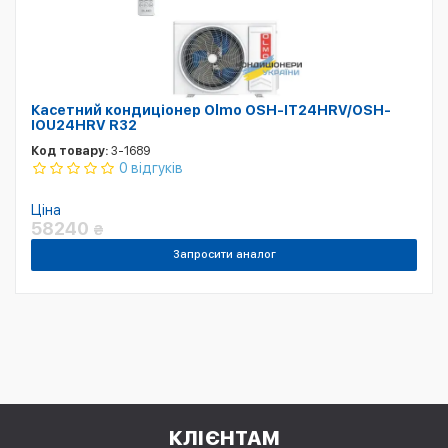
Касетний кондиціонер Olmo OSH-IT24HRV/OSH-
IOU24HRV R32
Код товару:
3-1689
0 відгуків
Ціна
58240
₴
Запросити аналог
КЛІЄНТАМ