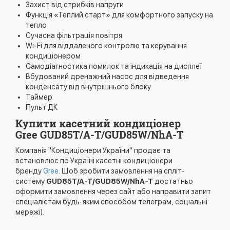
Захист від стрибків напруги
Функція «Теплий старт» для комфортного запуску на
тепло
Сучасна фільтрація повітря
Wi-Fi для віддаленого контролю та керування
кондиціонером
Самодіагностика помилок та індикація на дисплеї
Вбудований дренажний насос для відведення
конденсату від внутрішнього блоку
Таймер
Пульт ДК
Купити касетний кондиціонер
Gree GUD85T/A-T/GUD85W/NhA-T
Компанія "Кондиціонери України" продає та
встановлює по Україні касетні кондиціонери
бренду
Gree
. Щоб зробити замовлення на спліт-
систему
GUD85T/A-T/GUD85W/NhA-T
достатньо
оформити замовлення через сайт або направити запит
спеціалістам будь-яким способом телеграм, соціальні
мережі).