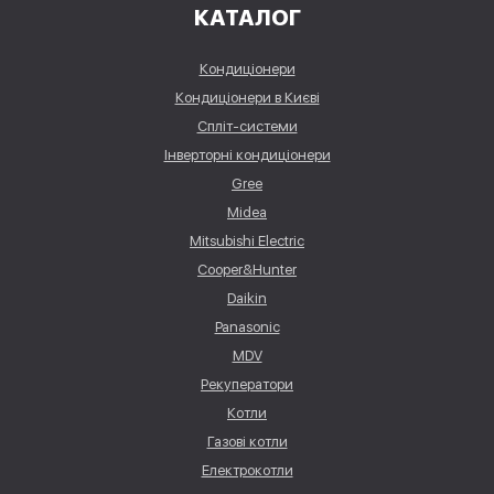
КАТАЛОГ
Кондиціонери
Кондиціонери в Києві
Спліт-системи
Інверторні кондиціонери
Gree
Midea
Mitsubishi Electric
Cooper&Hunter
Daikin
Panasonic
MDV
Рекуператори
Котли
Газові котли
Електрокотли