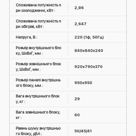
Споживана потужність п
2,86
ри охолодженні, кВт :
Споживана потужність п
2,647
ри обігріві, кВт :
Напруга, В :
220 (1ф, 50Гц)
Розмір внутрішнього бло
840x840x240
ку, ШxВxГ, мм :
Розмір зовнішнього блок
920x790x370
у, ШxВxГ, мм :
Розмір панелі внутрішнь
950x950
ого блоку, мм :
Вага внутрішнього блок
29
у, кг :
Вага зовнішнього блоку,
60
кг :
Рівень шуму внутрішньо
50/45/41
го блоку, дБА :