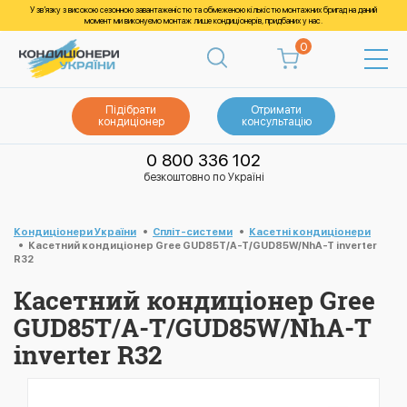
У зв’язку з високою сезонною завантаженістю та обмеженою кількістю монтажних бригад на даний
момент ми виконуємо монтаж лише кондиціонерів, придбаних у нас.
0
Підібрати
Отримати
кондиціонер
консультацію
0 800 336 102
безкоштовно по Україні
Кондиціонери України
Спліт-системи
Касетні кондиціонери
Касетний кондиціонер Gree GUD85T/A-T/GUD85W/NhA-T inverter
R32
Касетний кондиціонер Gree
GUD85T/A-T/GUD85W/NhA-T
inverter R32