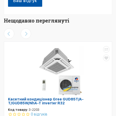
Ваш відгук
Нещодавно переглянуті
Касетний кондиціонер Gree GUD85T/A-
T/GUD85W/NhA-T inverter R32
Код товару:
3-2203
0 відгуків