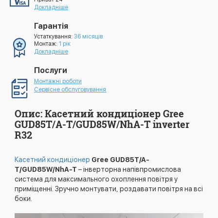
Докладніше
Гарантія
Устаткування:
36 місяців
Монтаж:
1 рік
Докладніше
Послуги
Монтажні роботи
Сервісне обслуговування
Опис: Касетний кондиціонер Gree
GUD85T/A-T/GUD85W/NhA-T inverter
R32
Касетний кондиціонер
Gree
GUD85T/A-
T/GUD85W/NhA-T
– інверторна напівпромислова
система для максимального охоплення повітря у
приміщенні. Зручно монтувати, роздавати повітря на всі
боки.