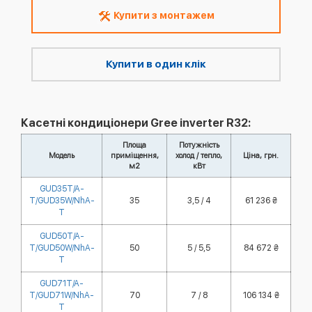
Купити з монтажем
Купити в один клік
Касетні кондиціонери Gree inverter R32:
Площа
Потужність
Модель
приміщення,
холод / тепло,
Ціна, грн.
м2
кВт
GUD35T/A-
T/GUD35W/NhA-
35
3,5 / 4
61 236 ₴
T
GUD50T/A-
T/GUD50W/NhA-
50
5 / 5,5
84 672 ₴
T
GUD71T/A-
T/GUD71W/NhA-
70
7 / 8
106 134 ₴
T