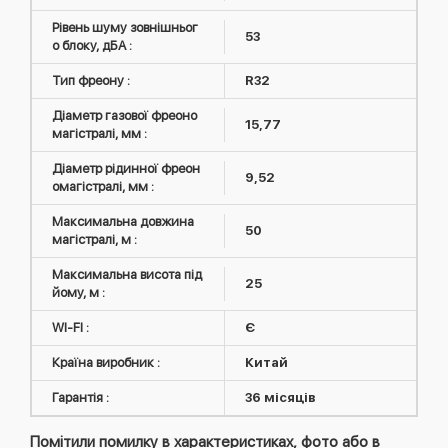
Рівень шуму зовнішньог
53
о блоку, дБА :
Тип фреону :
R32
Діаметр газової фреоно
15,77
магістралі, мм :
Діаметр рідинної фреон
9,52
омагістралі, мм :
Максимальна довжина
50
магістралі, м :
Максимальна висота під
25
йому, м :
WI-FI :
Є
Країна виробник :
Китай
Гарантія :
36 місяців
Помітили помилку в характеристиках, фото або в