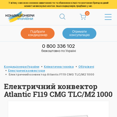
У зв’язку з високою сезонною завантаженістю та обмеженою кількістю монтажних бригад на даний
момент ми виконуємо монтаж лише кондиціонерів, придбаних у нас.
0
Підібрати
Отримати
кондиціонер
консультацію
0 800 336 102
безкоштовно по Україні
Кондиціонери України
Кліматична техніка
Обігрівачі
Електричні конвектори
Електричний конвектор Atlantic F119 CMG TLC/M2 1000
Електричний конвектор
Atlantic F119 CMG TLC/M2 1000