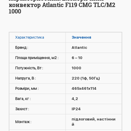
конвектор Atlantic F119 CMG TLC/M2
1000
Характеристика
Значення
Бренд :
Atlantic
Площа приміщення, м2 :
6 – 10
Потужність, Вт :
1000
Напруга, В :
220 (1ф, 50Гц)
Розміри, мм :
465x461x114
Вага, кг :
4,2
Захист :
IP24
підлоговий, настінни
Монтаж :
й