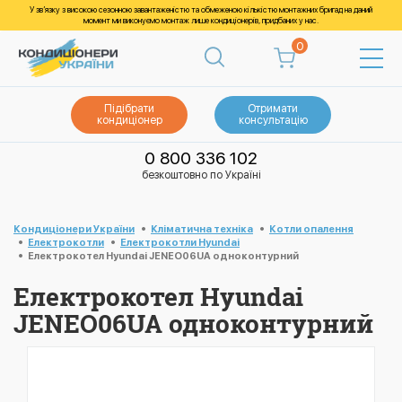
У зв’язку з високою сезонною завантаженістю та обмеженою кількістю монтажних бригад на даний
момент ми виконуємо монтаж лише кондиціонерів, придбаних у нас.
0
Підібрати
Отримати
кондиціонер
консультацію
0 800 336 102
безкоштовно по Україні
Кондиціонери України
Кліматична техніка
Котли опалення
Електрокотли
Електрокотли Hyundai
Електрокотел Hyundai JENEO06UA одноконтурний
Електрокотел Hyundai
JENEO06UA одноконтурний