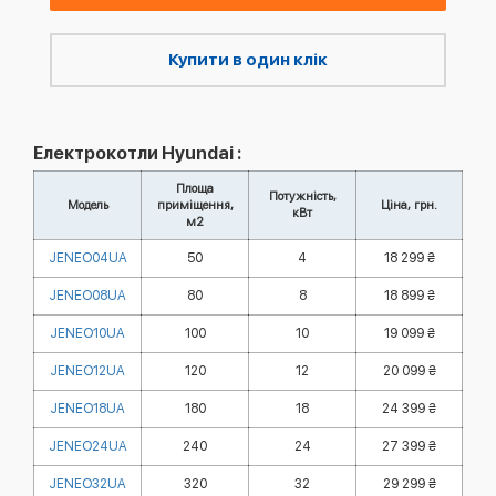
Купити в один клік
Електрокотли Hyundai :
Площа
Потужність,
Модель
приміщення,
Ціна, грн.
кВт
м2
JENEO04UA
50
4
18 299 ₴
JENEO08UA
80
8
18 899 ₴
JENEO10UA
100
10
19 099 ₴
JENEO12UA
120
12
20 099 ₴
JENEO18UA
180
18
24 399 ₴
JENEO24UA
240
24
27 399 ₴
JENEO32UA
320
32
29 299 ₴