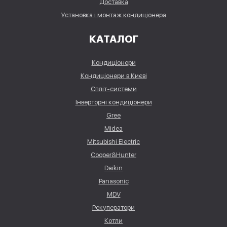
Доставка
Установка і монтаж кондиціонера
КАТАЛОГ
Кондиціонери
Кондиціонери в Києві
Спліт-системи
Інверторні кондиціонери
Gree
Midea
Mitsubishi Electric
Cooper&Hunter
Daikin
Panasonic
MDV
Рекуператори
Котли