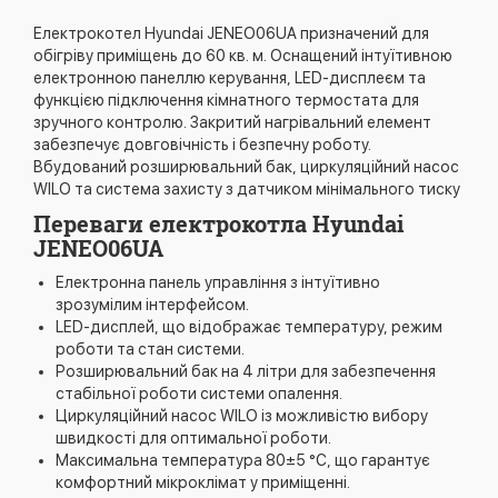
Електрокотел Hyundai JENEO06UA призначений для
обігріву приміщень до 60 кв. м. Оснащений інтуїтивною
електронною панеллю керування, LED-дисплеєм та
функцією підключення кімнатного термостата для
зручного контролю. Закритий нагрівальний елемент
забезпечує довговічність і безпечну роботу.
Вбудований розширювальний бак, циркуляційний насос
WILO та система захисту з датчиком мінімального тиску
Переваги електрокотла Hyundai
JENEO06UA
Електронна панель управління з інтуїтивно
зрозумілим інтерфейсом.
LED-дисплей, що відображає температуру, режим
роботи та стан системи.
Розширювальний бак на 4 літри для забезпечення
стабільної роботи системи опалення.
Циркуляційний насос WILO із можливістю вибору
швидкості для оптимальної роботи.
Максимальна температура 80±5 °C, що гарантує
комфортний мікроклімат у приміщенні.