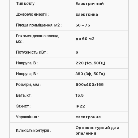
Тип котлу :
Електричний
Джерело енергії :
Електрика
Площа приміщення, м2 :
56 – 75
Рекомендована площа,
до 60 м2
м2 :
Потужність, кВт :
6
Напруга, В :
220 (1ф, 50Гц)
Напруга, В :
380 (3ф, 50Гц)
Розміри, мм :
600x400x165
Вага, кг :
15,5
Захист :
IP22
Управління :
електронне
Одноконтурний для
Кількість контурів :
опалення