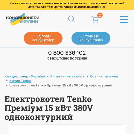
У зв’язку з високою сезонною завантаженістю та обмеженою кількістю монтажних бригад на даний
момент ми виконуємо монтаж лише кондиціонерів, придбаних у нас.
0
Підібрати
Отримати
кондиціонер
консультацію
0 800 336 102
безкоштовно по Україні
Кондиціонери України
Кліматична техніка
Котли опалення
Котли Tenko
Електрокотел Tenko Преміум 15 кВт 380V одноконтурний
Електрокотел Tenko
Преміум 15 кВт 380V
одноконтурний