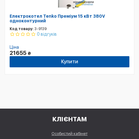
Електрокотел Tenko Преміум 15 кВт 380V
одноконтурний
Код товару:
3-9139
0 відгуків
Ціна
21655
₴
Купити
КЛІЄНТАМ
Особистий кабінет