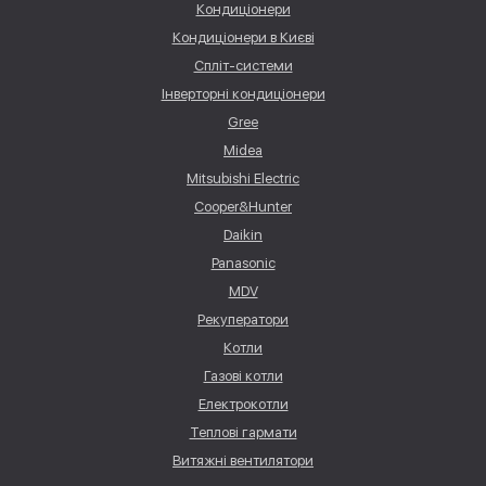
Кондиціонери
Кондиціонери в Києві
Спліт-системи
Інверторні кондиціонери
Gree
Midea
Mitsubishi Electric
Cooper&Hunter
Daikin
Panasonic
MDV
Рекуператори
Котли
Газові котли
Електрокотли
Теплові гармати
Витяжні вентилятори