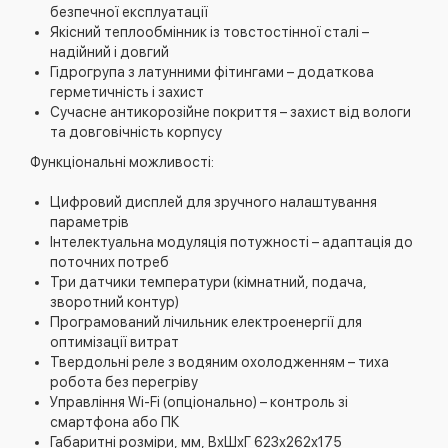
безпечної експлуатації
Якісний теплообмінник із товстостінної сталі –
надійний і довгий
Гідрогрупа з латунними фітингами – додаткова
герметичність і захист
Сучасне антикорозійне покриття – захист від вологи
та довговічність корпусу
Функціональні можливості:
Цифровий дисплей для зручного налаштування
параметрів
Інтелектуальна модуляція потужності – адаптація до
поточних потреб
Три датчики температури (кімнатний, подача,
зворотний контур)
Програмований лічильник електроенергії для
оптимізації витрат
Твердольні реле з водяним охолодженням – тиха
робота без перегріву
Управління Wi-Fi (опціонально) – контроль зі
смартфона або ПК
Габаритні розміри, мм, ВхШхГ 623х262х175