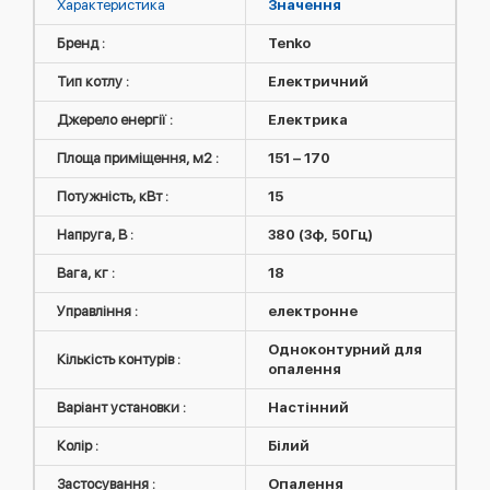
Характеристика
Значення
Бренд :
Tenko
Тип котлу :
Електричний
Джерело енергії :
Електрика
Площа приміщення, м2 :
151 – 170
Потужність, кВт :
15
Напруга, В :
380 (3ф, 50Гц)
Вага, кг :
18
Управління :
електронне
Одноконтурний для
Кількість контурів :
опалення
Варіант установки :
Настінний
Колір :
Білий
Застосування :
Опалення