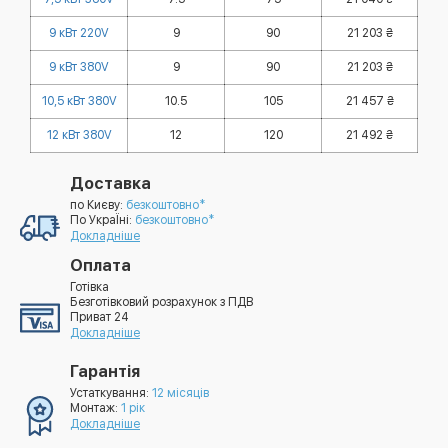
9 кВт 220V
9
90
21 203 ₴
9 кВт 380V
9
90
21 203 ₴
10,5 кВт 380V
10.5
105
21 457 ₴
12 кВт 380V
12
120
21 492 ₴
Доставка
по Києву:
безкоштовно*
По УкраЇні:
безкоштовно*
Докладніше
Оплата
Готівка
Безготівковий розрахунок з ПДВ
Приват 24
Докладніше
Гарантія
Устаткування:
12 місяців
Монтаж:
1 рік
Докладніше