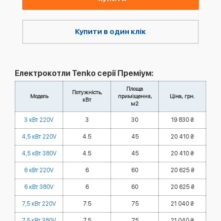
Купити в один клік
Електрокотли Tenko серії Преміум:
Площа
Потужність,
Модель
приміщення,
Ціна, грн.
кВт
м2
3 кВт 220V
3
30
19 830 ₴
4,5 кВт 220V
4.5
45
20 410 ₴
4,5 кВт 380V
4.5
45
20 410 ₴
6 кВт 220V
6
60
20 625 ₴
6 кВт 380V
6
60
20 625 ₴
7,5 кВт 220V
7.5
75
21 040 ₴
7,5 кВт 380V
7.5
75
21 040 ₴