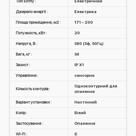
Тип котлу :
Електричний
Джерело енергії :
Електрика
Площа приміщення, м2 :
171 – 200
Потужність, кВт :
20
Напруга, В :
380 (3ф, 50Гц)
Вага, кг :
34
Захист :
IP X1
Управління :
сенсорне
Одноконтурний для
Кількість контурів :
опалення
Варіант установки :
Настінний
Колір :
Білий
Застосування :
Опалення
WI-FI :
Є