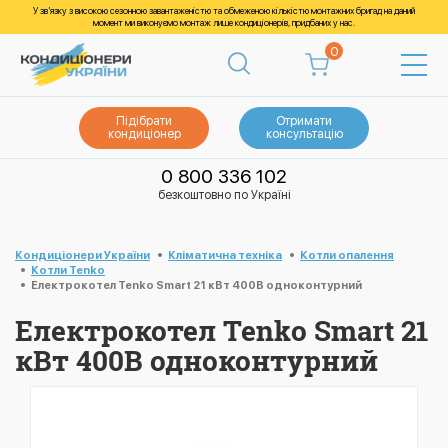
У зв’язку з високою сезонною завантаженістю та обмеженою кількістю монтажних бригад на даний
момент ми виконуємо монтаж лише кондиціонерів, придбаних у нас.
0
Підібрати
Отримати
кондиціонер
консультацію
0 800 336 102
безкоштовно по Україні
Кондиціонери України
Кліматична техніка
Котли опалення
Котли Tenko
Електрокотел Tenko Smart 21 кВт 400В одноконтурний
Електрокотел Tenko Smart 21
кВт 400В одноконтурний