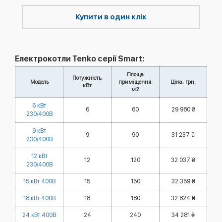
Купити в один клік
Електрокотли Tenko серії Smart:
Площа
Потужність,
Модель
приміщення,
Ціна, грн.
кВт
м2
6 кВт
6
60
29 980 ₴
230/400В
9 кВт
9
90
31 237 ₴
230/400В
12 кВт
12
120
32 037 ₴
230/400В
15 кВт 400В
15
150
32 359 ₴
18 кВт 400В
18
180
32 824 ₴
24 кВт 400В
24
240
34 281 ₴