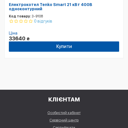
Електрокотел Tenko Smart 21 кВт 400В
одноконтурний
Код товару:
3-9108
0 відгуків
Ціна
33640
₴
Купити
КЛІЄНТАМ
Особистий кабінет
Сервісний центр
Сертифікати