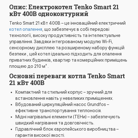
Опис: Електрокотел Tenko Smart 21
кВт 400В одноконтурний
Tenko Smart 21 кВт 400В – це інноваційний електричний
котел опалення
, що забезпечує в собі передові
технології, високу продуктивність та інтелектуальне
управління. Завдяки інтегрованому модулю Wi-Fi,
сенсорному дисплею та розширеному набору функцій
безпеки , цей котел ідеально підходить для опалення
приватних будинків, квартир та комерційних приміщень
площею до 210 м² .
Основні переваги котла Tenko Smart
21 кВт 400В
Компактний та стильний корпус – зручний для
встановлення навіть у невеликих приміщеннях.
Вбудований циркуляційний насос Grundfos –
ефективне транспортування теплоносія.
Мідні нагрівальні елементи (ТЕНи) – забезпечують
швидкий нагрівання та довговічність.
Гідравлічний блок європейського виробництва –
гарантія високої якості.