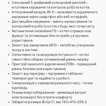
Сенсорний 5-дюймовий кольоровий дисплей –
інтуїтивне керування та контроль роботи котла.
Інтегрований модуль Wi-Fi – можливість віддаленого
керування через смартфон або веб-інтерфейс.
Дистанційне керування – змініть налаштування та
контролюйте роботу котла з будь-якої точки світу.
Автоматичне оновлення ПЗ – котел отримує нові
функції та оптимізацію без потреби у втручанні
користувача.
Захист від замерзання (AF5) – запобігає утворенню
льоду в системі.
Селективність та модуляція потужності – котел
самостійно обирає оптимальний рівень нагріву.
Пристрій захисного відключення (ПЗВ) – підвищений
рівень безпеки для користування
Захист від перегріву – підтримка стабільної
температури та надійність у роботі.
Синхронізація з сервером реального часу – точна
відповідь
Режим енергозбереження – мінімізація витрат
електроенергії без втрати комфорту.
Габаритні розміри (В×Ш×Г), мм 740×410×256,5