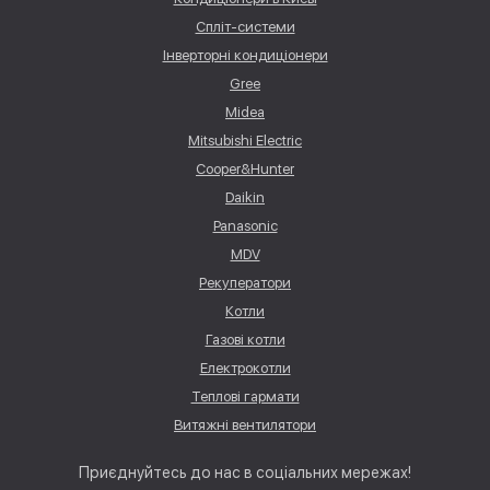
Спліт-системи
Інверторні кондиціонери
Gree
Midea
Mitsubishi Electric
Cooper&Hunter
Daikin
Panasonic
MDV
Рекуператори
Котли
Газові котли
Електрокотли
Теплові гармати
Витяжні вентилятори
Приєднуйтесь до нас в соціальних мережах!