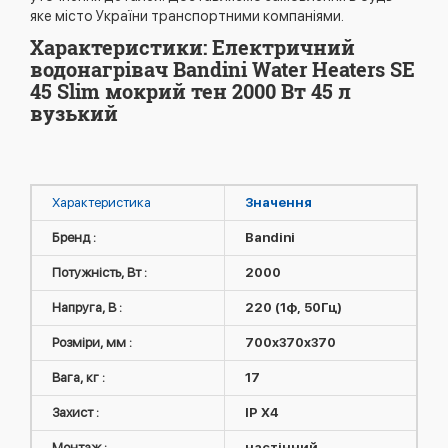
яке місто України транспортними компаніями.
Характеристики: Електричний
водонагрівач Bandini Water Heaters SE
45 Slim мокрий тен 2000 Вт 45 л
вузький
Характеристика
Значення
Бренд :
Bandini
Потужність, Вт :
2000
Напруга, В :
220 (1ф, 50Гц)
Розміри, мм :
700x370x370
Вага, кг :
17
Захист :
IP X4
Монтаж :
настінний