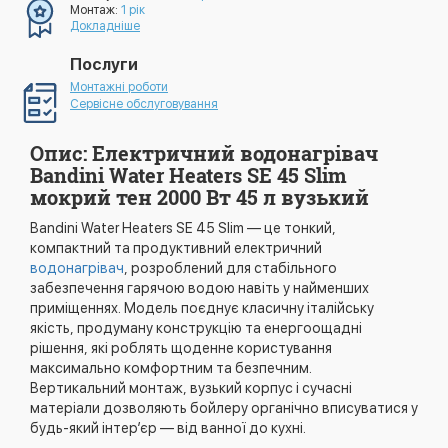
Монтаж:
1 рік
Докладніше
Послуги
Монтажні роботи
Сервісне обслуговування
Опис: Електричний водонагрівач
Bandini Water Heaters SE 45 Slim
мокрий тен 2000 Вт 45 л вузький
Bandini Water Heaters SE 45 Slim — це тонкий,
компактний та продуктивний електричний
водонагрівач
, розроблений для стабільного
забезпечення гарячою водою навіть у найменших
приміщеннях. Модель поєднує класичну італійську
якість, продуману конструкцію та енергоощадні
рішення, які роблять щоденне користування
максимально комфортним та безпечним.
Вертикальний монтаж, вузький корпус і сучасні
матеріали дозволяють бойлеру органічно вписуватися у
будь-який інтер’єр — від ванної до кухні.