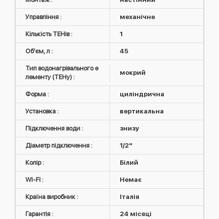
Управління :
механічне
Кількість ТЕНів :
1
Об'єм, л :
45
Тип водонагрівального е
мокрий
лементу (ТЕНу) :
Форма :
циліндрична
Установка :
вертикальна
Підключення води :
знизу
Діаметр підключення :
1/2"
Колір :
Білий
WI-FI :
Немає
Країна виробник :
Італія
Гарантія :
24 місяці