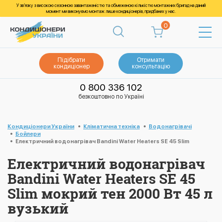
У зв’язку з високою сезонною завантаженістю та обмеженою кількістю монтажних бригад на даний
момент ми виконуємо монтаж лише кондиціонерів, придбаних у нас.
0
Підібрати
Отримати
кондиціонер
консультацію
0 800 336 102
безкоштовно по Україні
Кондиціонери України
Кліматична техніка
Водонагрівачі
Бойлери
Електричний водонагрівач Bandini Water Heaters SE 45 Slim
Електричний водонагрівач
Bandini Water Heaters SE 45
Slim мокрий тен 2000 Вт 45 л
вузький