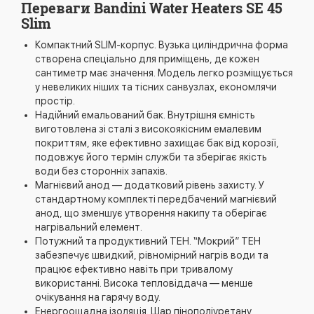
Переваги Bandini Water Heaters SE 45
Slim
Компактний SLIM-корпус. Вузька циліндрична форма
створена спеціально для приміщень, де кожен
сантиметр має значення. Модель легко розміщується
у невеликих ніших та тісних санвузлах, економлячи
простір.
Надійний емальований бак. Внутрішня ємність
виготовлена зі сталі з високоякісним емалевим
покриттям, яке ефективно захищає бак від корозії,
подовжує його термін служби та зберігає якість
води без сторонніх запахів.
Магнієвий анод — додатковий рівень захисту. У
стандартному комплекті передбачений магнієвий
анод, що зменшує утворення накипу та оберігає
нагрівальний елемент.
Потужний та продуктивний ТЕН. “Мокрий” ТЕН
забезпечує швидкий, рівномірний нагрів води та
працює ефективно навіть при тривалому
використанні. Висока тепловіддача — менше
очікування на гарячу воду.
Енергоощадна ізоляція. Шар пінополіуретану