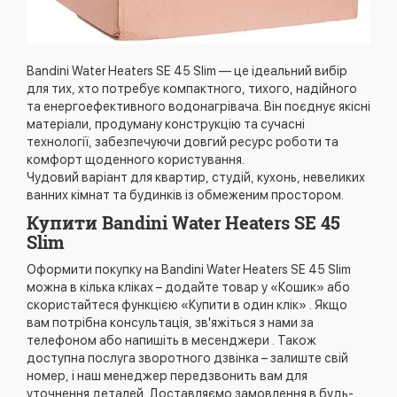
Bandini Water Heaters SE 45 Slim — це ідеальний вибір
для тих, хто потребує компактного, тихого, надійного
та енергоефективного водонагрівача. Він поєднує якісні
матеріали, продуману конструкцію та сучасні
технології, забезпечуючи довгий ресурс роботи та
комфорт щоденного користування.
Чудовий варіант для квартир, студій, кухонь, невеликих
ванних кімнат та будинків із обмеженим простором.
Купити Bandini Water Heaters SE 45
Slim
Оформити покупку на Bandini Water Heaters SE 45 Slim
можна в кілька кліках – додайте товар у «Кошик» або
скористайтеся функцією «Купити в один клік» . Якщо
вам потрібна консультація, зв'яжіться з нами за
телефоном або напишіть в месенджери . Також
доступна послуга зворотного дзвінка – залиште свій
номер, і наш менеджер передзвонить вам для
уточнення деталей. Доставляємо замовлення в будь-