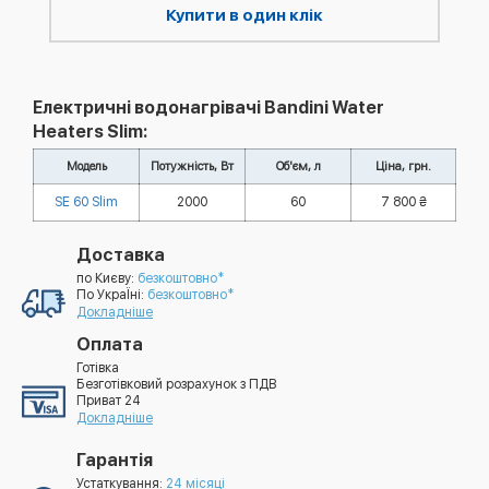
Купити в один клік
Електричні водонагрівачі Bandini Water
Heaters Slim:
Модель
Потужність, Вт
Об'єм, л
Ціна, грн.
SE 60 Slim
2000
60
7 800 ₴
Доставка
по Києву:
безкоштовно*
По УкраЇні:
безкоштовно*
Докладніше
Оплата
Готівка
Безготівковий розрахунок з ПДВ
Приват 24
Докладніше
Гарантія
Устаткування:
24 місяці