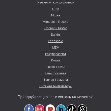
Інверторні кондиціонери
Gree
Midea
Mitsubishi Electric
Cooper&Hunter
Daikin
Panasonic
MDV
Рекуператори
Котли
Газові котли
Електрокотли
Теплові гармати
Витяжні вентилятори
Приєднуйтесь до нас в соціальних мережах!