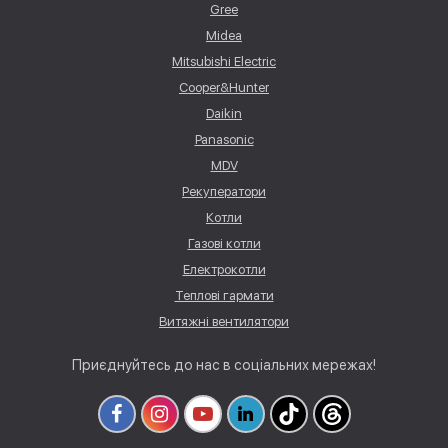
Gree
Midea
Mitsubishi Electric
Cooper&Hunter
Daikin
Panasonic
MDV
Рекуператори
Котли
Газові котли
Електрокотли
Теплові гармати
Витяжні вентилятори
Приєднуйтесь до нас в соціальних мережах!