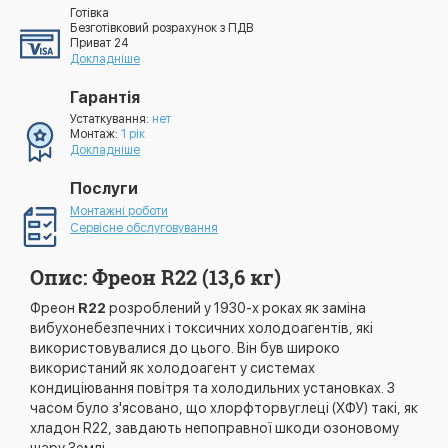
Готівка
Безготівковий розрахунок з ПДВ
Приват 24
Докладніше
Гарантія
Устаткування:
нет
Монтаж:
1 рік
Докладніше
Послуги
Монтажні роботи
Сервісне обслуговування
Опис: Фреон R22 (13,6 кг)
Фреон
R22
розроблений у 1930-х роках як заміна
вибухонебезпечних і токсичних холодоагентів, які
використовувалися до цього. Він був широко
використаний як холодоагент у системах
кондиціювання повітря та холодильних установках. З
часом було з'ясовано, що хлорфторвуглеці (ХФУ) такі, як
хладон R22, завдають непоправної шкоди озоновому