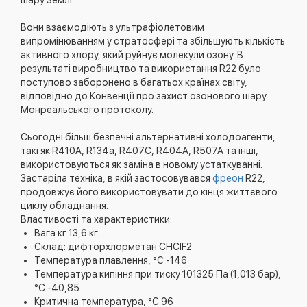
шару Землі.
Вони взаємодіють з ультрафіолетовим
випромінюванням у стратосфері та збільшують кількість
активного хлору, який руйнує молекули озону. В
результаті виробництво та використання R22 було
поступово заборонено в багатьох країнах світу,
відповідно до Конвенції про захист озонового шару
Монреальського протоколу.
Сьогодні більш безпечні альтернативні холодоагенти,
такі як R410A, R134a, R407C, R404A, R507A та інші,
використовуються як заміна в новому устаткуванні.
Застаріла техніка, в якій застосовувався
фреон
R22,
продовжує його використовувати до кінця життєвого
циклу обладнання.
Властивості та характеристики:
Вага кг 13,6 кг.
Склад: дифторхлорметан CНClF2
Температура плавлення, °С -146
Температура кипіння при тиску 101325 Па (1,013 бар),
°C -40,85
Критична температура, °С 96