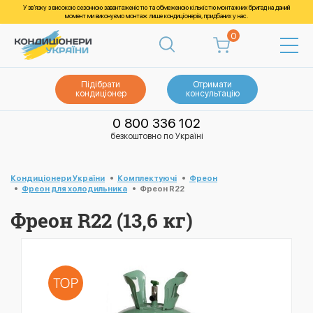
У зв’язку з високою сезонною завантаженістю та обмеженою кількістю монтажних бригад на даний
момент ми виконуємо монтаж лише кондиціонерів, придбаних у нас.
0
Підібрати
Отримати
кондиціонер
консультацію
0 800 336 102
безкоштовно по Україні
Кондиціонери України
Комплектуючі
Фреон
Фреон для холодильника
Фреон R22
Фреон R22 (13,6 кг)