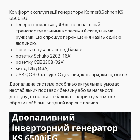
Комфорт експлуатації генератора Konner&Sohnen KS
6500iEG:
Генератор має вагу 46 кг та оснащений
транспортувальними колесами й складаними
ручками, що спрощує переміщення навіть однією
людиною.
Панель керування передбачає:
розетку Schuko 220В (16А);
розетку CEE 220В (32А);
вихід 12В / 8.3А;
USB QC 3.0 та Type-C для швидкої зарядки гаджетів.
Двопаливна система особливо актуальна в умовах
нестабільних поставок бензину або за наявності
доступу до газового балона — користувач може
обрати найбільш вигідний варіант палива.