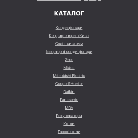
КАТАЛОГ
Кондиціонери
Кондиціонери в Києві
Спліт-системи
Інверторні кондиціонери
Gree
Midea
Mitsubishi Electric
Cooper&Hunter
Daikin
Panasonic
MDV
Рекуператори
Котли
Газові котли