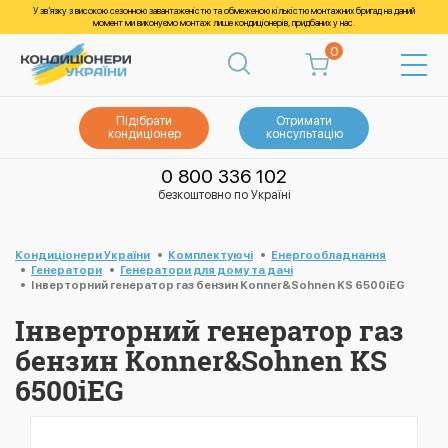
У зв’язку з високою сезонною завантаженістю та обмеженою кількістю монтажних бригад на даний
момент ми виконуємо монтаж лише кондиціонерів, придбаних у нас.
0
Підібрати
Отримати
кондиціонер
консультацію
0 800 336 102
безкоштовно по Україні
Кондиціонери України
Комплектуючі
Енергообладнання
Генератори
Генератори для дому та дачі
Інверторний генератор газ бензин Konner&Sohnen KS 6500iEG
Інверторний генератор газ
бензин Konner&Sohnen KS
6500iEG