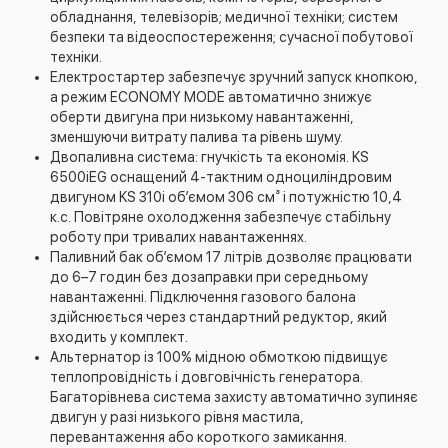
обладнання, телевізорів; медичної техніки; систем
безпеки та відеоспостереження; сучасної побутової
техніки.
Електростартер забезпечує зручний запуск кнопкою,
а режим ECONOMY MODE автоматично знижує
оберти двигуна при низькому навантаженні,
зменшуючи витрату палива та рівень шуму.
Двопаливна система: гнучкість та економія. KS
6500iEG оснащений 4-тактним одноциліндровим
двигуном KS 310i об’ємом 306 см³ і потужністю 10,4
к.с. Повітряне охолодження забезпечує стабільну
роботу при тривалих навантаженнях.
Паливний бак об’ємом 17 літрів дозволяє працювати
до 6–7 годин без дозаправки при середньому
навантаженні. Підключення газового балона
здійснюється через стандартний редуктор, який
входить у комплект.
Альтернатор із 100% мідною обмоткою підвищує
теплопровідність і довговічність генератора.
Багаторівнева система захисту автоматично зупиняє
двигун у разі низького рівня мастила,
перевантаження або короткого замикання.