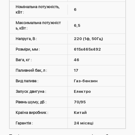
Номінальна потужність,
6
кВт :
Максимальна потужніст
6,5
ь, кВт :
Напруга, В :
220 (1ф, 50Гц)
Розміри, мм :
615x465x492
Вага, кг :
46
Паливний бак, л :
17
Вид палива :
Газ-бензин
Запуск двигуна :
Електро
Рівень шуму, дБ :
70/95
Країна виробник :
Китай
Гарантія :
24 місяці