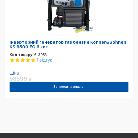
Інверторний генератор газ бензин Konner&Sohnen
KS 6500iEG 6 квт
Код товару:
6-3083
1 відгук
Ціна
53599
₴
Запросити аналог