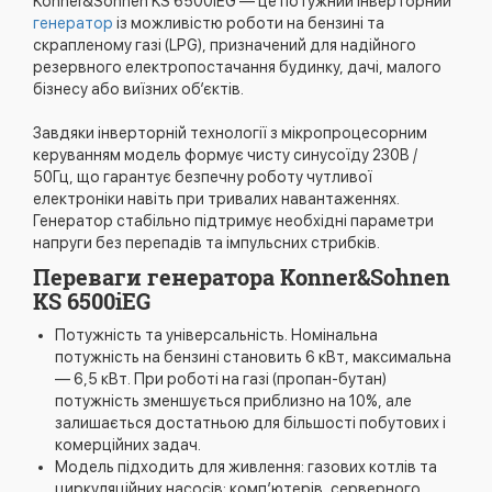
Konner&Sohnen KS 6500iEG — це потужний інверторний
генератор
із можливістю роботи на бензині та
скрапленому газі (LPG), призначений для надійного
резервного електропостачання будинку, дачі, малого
бізнесу або виїзних об’єктів.
Завдяки інверторній технології з мікропроцесорним
керуванням модель формує чисту синусоїду 230В /
50Гц, що гарантує безпечну роботу чутливої
електроніки навіть при тривалих навантаженнях.
Генератор стабільно підтримує необхідні параметри
напруги без перепадів та імпульсних стрибків.
Переваги генератора Konner&Sohnen
KS 6500iEG
Потужність та універсальність. Номінальна
потужність на бензині становить 6 кВт, максимальна
— 6,5 кВт. При роботі на газі (пропан-бутан)
потужність зменшується приблизно на 10%, але
залишається достатньою для більшості побутових і
комерційних задач.
Модель підходить для живлення: газових котлів та
циркуляційних насосів; комп’ютерів, серверного