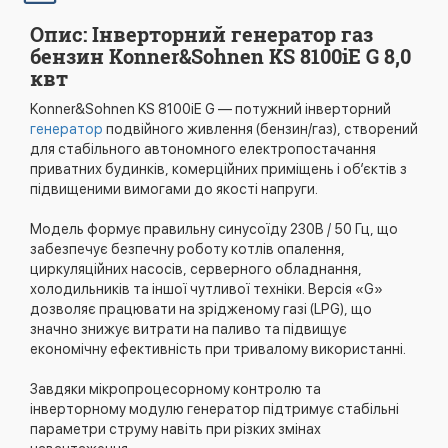
Опис: Інверторний генератор газ
бензин Konner&Sohnen KS 8100iE G 8,0
квт
Konner&Sohnen KS 8100iE G — потужний інверторний
генератор
подвійного живлення (бензин/газ), створений
для стабільного автономного електропостачання
приватних будинків, комерційних приміщень і об’єктів з
підвищеними вимогами до якості напруги.
Модель формує правильну синусоїду 230В / 50 Гц, що
забезпечує безпечну роботу котлів опалення,
циркуляційних насосів, серверного обладнання,
холодильників та іншої чутливої техніки. Версія «G»
дозволяє працювати на зрідженому газі (LPG), що
значно знижує витрати на паливо та підвищує
економічну ефективність при тривалому використанні.
Завдяки мікропроцесорному контролю та
інверторному модулю генератор підтримує стабільні
параметри струму навіть при різких змінах