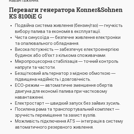
навантаження.
Переваги генератора Konner&Sohnen
KS 8100iE G
Подвійна система живлення (бензин/газ) — гнучкість
вибору палива та економія в експлуатації.
Чиста синусоїда — безпечне живлення електроніки
та опалювального обладнання.
Висока потужність — забезпечує електроенергією
будинок або об’єкт з кількома споживачами.
Мікропроцесорна стабілізація — точний контроль
напруги та частоти.
Безщітковий альтернатор з мідною обмоткою —
підвищена надійність і довговічність.
ECO-режим — автоматичне зменшення обертів
двигуна для економії палива при частковому
навантаженні.
Електростарт — швидкий запуск без зайвих зусиль.
Посилена рама та транспортувальний комплект —
зручність переміщення та захист вузлів.
Можливість підключення ATS — інтеграція в систему
автоматичного резервного живлення.