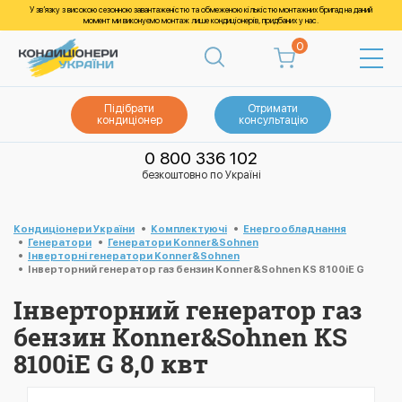
У зв’язку з високою сезонною завантаженістю та обмеженою кількістю монтажних бригад на даний
момент ми виконуємо монтаж лише кондиціонерів, придбаних у нас.
0
Підібрати
Отримати
кондиціонер
консультацію
0 800 336 102
безкоштовно по Україні
Кондиціонери України
Комплектуючі
Енергообладнання
Генератори
Генератори Konner&Sohnen
Інверторні генератори Konner&Sohnen
Інверторний генератор газ бензин Konner&Sohnen KS 8100iE G
Інверторний генератор газ
бензин Konner&Sohnen KS
8100iE G 8,0 квт