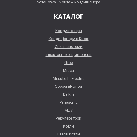
Установка і монтаж кондиціонера
КАТАЛОГ
Кондиціонери
Кондиціонери в Києві
Спліт-системи
Інверторні кондиціонери
Gree
Midea
Mitsubishi Electric
Cooper&Hunter
Daikin
Panasonic
MDV
Рекуператори
Котли
Газові котли