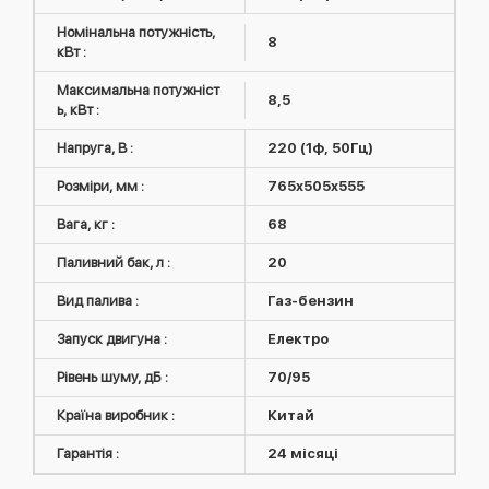
Номінальна потужність,
8
кВт :
Максимальна потужніст
8,5
ь, кВт :
Напруга, В :
220 (1ф, 50Гц)
Розміри, мм :
765x505x555
Вага, кг :
68
Паливний бак, л :
20
Вид палива :
Газ-бензин
Запуск двигуна :
Електро
Рівень шуму, дБ :
70/95
Країна виробник :
Китай
Гарантія :
24 місяці