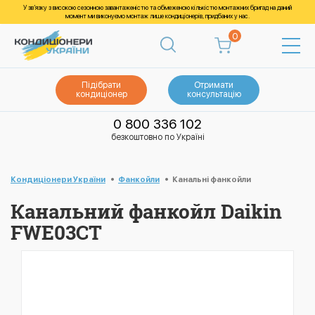
У зв’язку з високою сезонною завантаженістю та обмеженою кількістю монтажних бригад на даний
момент ми виконуємо монтаж лише кондиціонерів, придбаних у нас.
0
Підібрати
Отримати
кондиціонер
консультацію
0 800 336 102
безкоштовно по Україні
Кондиціонери України
Фанкойли
Канальні фанкойли
Канальний фанкойл Daikin
FWE03CT