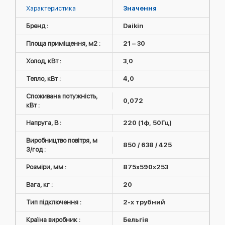
Характеристика
Значення
Бренд :
Daikin
Площа приміщення, м2 :
21 – 30
Холод, кВт :
3,0
Тепло, кВт :
4,0
Споживана потужність,
0,072
кВт :
Напруга, В :
220 (1ф, 50Гц)
Виробництво повітря, м
850 / 638 / 425
3/год :
Розміри, мм :
875х590х253
Вага, кг :
20
Тип підключення :
2-х трубний
Країна виробник :
Бельгія