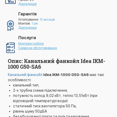
Докладніше
Гарантія
Устаткування:
12 місяців
Монтаж:
1 рік
Докладніше
Послуги
Монтажні роботи
Сервісне обслуговування
Опис: Канальний фанкойл Idea IKM-
1000 G50-SA6
Канальний фанкойл
Idea IKM-1000 G50-SA6
має такі
особливості:
канальний тип,
2-х трубна схема підключення,
потужність холод 9,02 кВт, тепло 13,51кВт (при
відповідній температурі води)
статичний тиск вентилятора 50 Па,
рівень шуму 50дБА
без вбудованої плати та пульта керування.