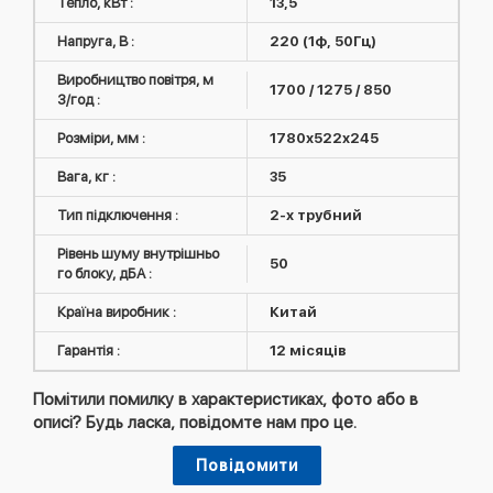
Тепло, кВт :
13,5
Напруга, В :
220 (1ф, 50Гц)
Виробництво повітря, м
1700 / 1275 / 850
3/год :
Розміри, мм :
1780х522х245
Вага, кг :
35
Тип підключення :
2-х трубний
Рівень шуму внутрішньо
50
го блоку, дБА :
Країна виробник :
Китай
Гарантія :
12 місяців
Помітили помилку в характеристиках, фото або в
описі? Будь ласка, повідомте нам про це.
Повідомити