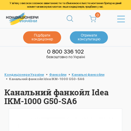
У зв’язку з високою сезонною завантаженістю та обмеженою кількістю монтажних бригад на даний
момент ми виконуємо монтаж лише кондиціонерів, придбаних у нас.
0
Підібрати
Отримати
кондиціонер
консультацію
0 800 336 102
безкоштовно по Україні
Кондиціонери України
Фанкойли
Канальні фанкойли
Канальний фанкойл Idea IKM-1000 G50-SA6
Канальний фанкойл Idea
IKM-1000 G50-SA6