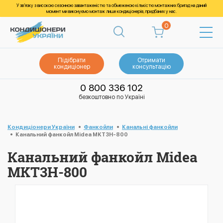
У зв’язку з високою сезонною завантаженістю та обмеженою кількістю монтажних бригад на даний
момент ми виконуємо монтаж лише кондиціонерів, придбаних у нас.
0
Підібрати
Отримати
кондиціонер
консультацію
0 800 336 102
безкоштовно по Україні
Кондиціонери України
Фанкойли
Канальні фанкойли
Канальний фанкойл Midea MKT3H-800
Канальний фанкойл Midea
MKT3H-800