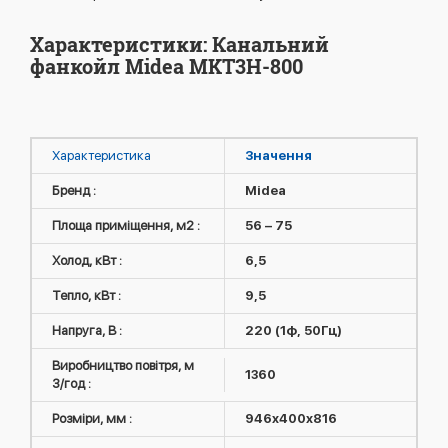
Характеристики: Канальний
фанкойл Midea MKT3H-800
Характеристика
Значення
Бренд :
Midea
Площа приміщення, м2 :
56 – 75
Холод, кВт :
6,5
Тепло, кВт :
9,5
Напруга, В :
220 (1ф, 50Гц)
Виробництво повітря, м
1360
3/год :
Розміри, мм :
946x400x816