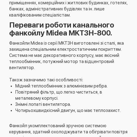
приміщеннях, комерційних і житлових будинках, готелях,
банках, адміністративних будівлях та ін. лише
кваліфікованим спеціалістам.
Переваги роботи канального
фанкойлу Midea MKT3H-800.
Фанкойли Midea із серії MKT3H виготовлені зі сталі, яка
захищена спеціальним електростатичним покриттям.
Система не має декоративного корпусу, має якісний
теплообмінник, потужний мотор та відцентровий
вентилятор.
Також зазначимо такі особливості:
Мідний теплообмінник з алюмінієвим ребра.
Повітряний фільтр, що легко чиститься, в
металевому корпусі.
Знімні лопаті вентилятора.
Чотирьохшвидкісний двигун, що має теплозахист.
Фанкойл укомплектований зручною системою
керування, здатний охолоджувати та обігрівати повітря