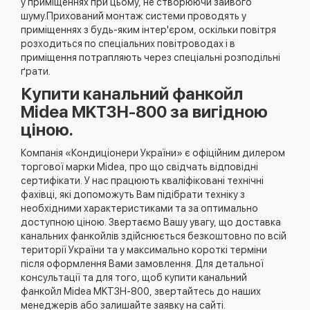
у приміщеннях при цьому, не створюючи зайвого
шуму.Прихований монтаж системи проводять у
приміщеннях з будь-яким інтер'єром, оскільки повітря
розходиться по спеціальних повітроводах і в
приміщення потрапляють через спеціальні розподільні
ґрати.
Купити канальний фанкойл
Midea MKT3H-800 за вигідною
ціною.
Компанія «Кондиціонери України» є офіційним дилером
торгової марки Midea, про що свідчать відповідні
сертифікати. У нас працюють кваліфіковані технічні
фахівці, які допоможуть Вам підібрати техніку з
необхідними характеристиками та за оптимально
доступною ціною. Звертаємо Вашу увагу, що доставка
канальних фанкойлів здійснюється безкоштовно по всій
території України та у максимально короткі терміни
після оформлення Вами замовлення. Для детальної
консультації та для того, щоб купити канальний
фанкойл Midea MKT3H-800, звертайтесь до наших
менеджерів або залишайте заявку на сайті.