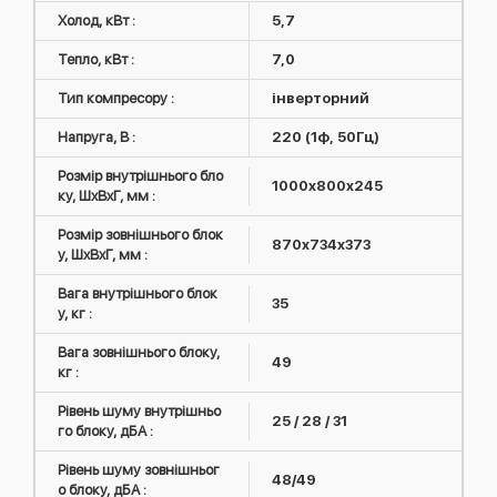
Холод, кВт :
5,7
Тепло, кВт :
7,0
Тип компресору :
інверторний
Напруга, В :
220 (1ф, 50Гц)
Розмір внутрішнього бло
1000x800x245
ку, ШxВxГ, мм :
Розмір зовнішнього блок
870x734x373
у, ШxВxГ, мм :
Вага внутрішнього блок
35
у, кг :
Вага зовнішнього блоку,
49
кг :
Рівень шуму внутрішньо
25 / 28 / 31
го блоку, дБА :
Рівень шуму зовнішньог
48/49
о блоку, дБА :