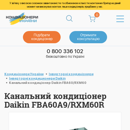
У зв’язку з високою сезонною завантаженістю та обмеженою кількістю монтажних бригад на даний
момент ми виконуємо монтаж лише кондиціонерів, придбаних у нас.
0
Підібрати
Отримати
кондиціонер
консультацію
0 800 336 102
безкоштовно по Україні
Кондиціонери України
Інверторні кондиціонери
Інверторні кондиционери Daikin
Канальний кондиціонер Daikin FBA60/RXM60
Канальний кондиціонер
Daikin FBA60A9/RXM60R