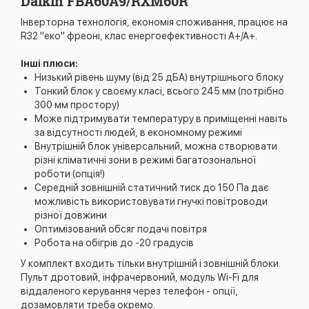
Daikin FBA60A9/RXM60R
Інверторна технологія, економія споживання, працює на
R32 "еко" фреоні, клас енергоефективності А+/А+.
Інші плюси:
Низький рівень шуму (від 25 дБА) внутрішнього блоку
Тонкий блок у своєму класі, всього 245 мм (потрібно
300 мм простору)
Може підтримувати температуру в приміщенні навіть
за відсутності людей, в економному режимі
Внутрішній блок універсальний, можна створювати
різні кліматичні зони в режимі багатозональної
роботи (опція!)
Середній зовнішній статичний тиск до 150 Па дає
можливість використовувати гнучкі повітроводи
різної довжини
Оптимізований обсяг подачі повітря
Робота на обігрів до -20 градусів
У комплект входить тільки внутрішній і зовнішній блоки.
Пульт дротовий, інфрачервоний, модуль Wi-Fi для
віддаленого керування через телефон - опції,
дозамовляти треба окремо.