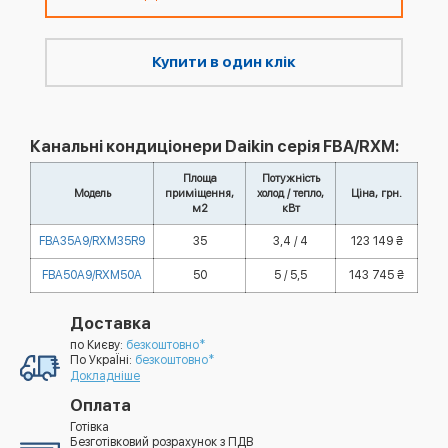
Купити в один клік
Канальні кондиціонери Daikin серія FBA/RXM:
Площа
Потужність
Модель
приміщення,
холод / тепло,
Ціна, грн.
м2
кВт
FBA35A9/RXM35R9
35
3,4 / 4
123 149 ₴
FBA50A9/RXM50A
50
5 / 5,5
143 745 ₴
Доставка
по Києву:
безкоштовно*
По УкраЇні:
безкоштовно*
Докладніше
Оплата
Готівка
Безготівковий розрахунок з ПДВ