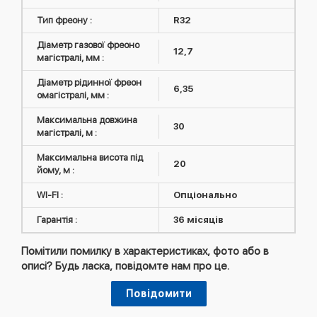
Тип фреону :
R32
Діаметр газової фреоно
12,7
магістралі, мм :
Діаметр рідинної фреон
6,35
омагістралі, мм :
Максимальна довжина
30
магістралі, м :
Максимальна висота під
20
йому, м :
WI-FI :
Опціонально
Гарантія :
36 місяців
Помітили помилку в характеристиках, фото або в
описі? Будь ласка, повідомте нам про це.
Повідомити