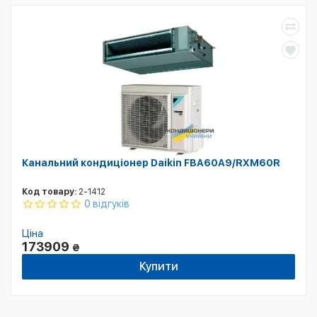
Канальний кондиціонер Daikin FBA60A9/RXM60R
Код товару:
2-1412
0 відгуків
Ціна
173909
₴
Купити