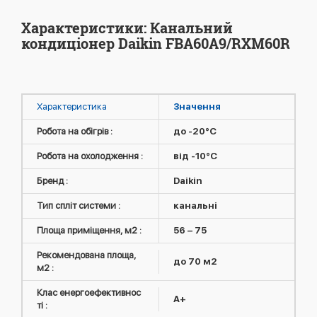
Характеристики: Канальний
кондиціонер Daikin FBA60A9/RXM60R
Характеристика
Значення
Робота на обігрів :
до -20°C
Робота на охолодження :
від -10°C
Бренд :
Daikin
Тип спліт системи :
канальні
Площа приміщення, м2 :
56 – 75
Рекомендована площа,
до 70 м2
м2 :
Клас енергоефективнос
A+
ті :