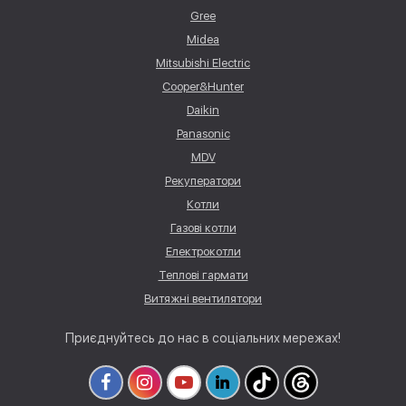
Gree
Midea
Mitsubishi Electric
Cooper&Hunter
Daikin
Panasonic
MDV
Рекуператори
Котли
Газові котли
Електрокотли
Теплові гармати
Витяжні вентилятори
Приєднуйтесь до нас в соціальних мережах!