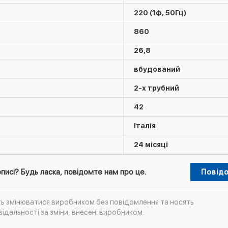
220 (1ф, 50Гц)
860
26,8
вбудований
2-х трубний
42
Італія
24 місяці
писі? Будь ласка, повідомте нам про це.
Повід
ть змінюватися виробником без повідомлення та носять
ідальності за зміни, внесені виробником.