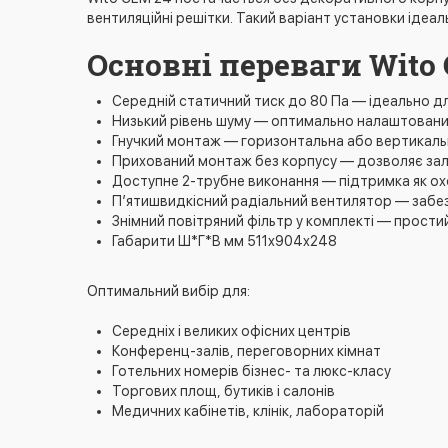
вентиляційні решітки. Такий варіант установки ідеал
Основні переваги Wito
Середній статичний тиск до 80 Па — ідеально д
Низький рівень шуму — оптимально налаштований
Гнучкий монтаж — горизонтальна або вертикаль
Прихований монтаж без корпусу — дозволяє зали
Доступне 2-трубне виконання — підтримка як охо
П’ятишвидкісний радіальний вентилятор — забе
Знімний повітряний фільтр у комплекті — простий
Габарити Ш*Г*В мм 511x904x248
Оптимальний вибір для:
Середніх і великих офісних центрів
Конференц-залів, переговорних кімнат
Готельних номерів бізнес- та люкс-класу
Торгових площ, бутиків і салонів
Медичних кабінетів, клінік, лабораторій