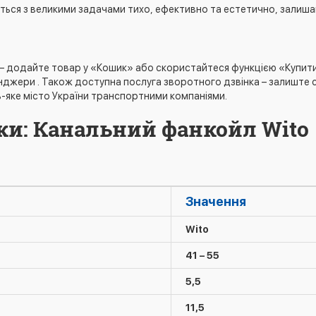
ться з великими задачами тихо, ефективно та естетично, залишаю
 – додайте товар у «Кошик» або скористайтеся функцією «Купити в
енджери . Також доступна послуга зворотного дзвінка – залиште 
-яке місто України транспортними компаніями.
ки: Канальний фанкойл Wito
Значення
Wito
41 – 55
5,5
11,5