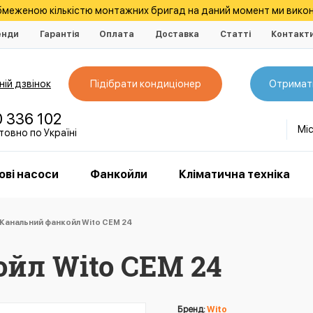
обмеженою кількістю монтажних бригад на даний момент ми викон
енди
Гарантія
Оплата
Доставка
Статті
Контакт
ій дзвінок
Підібрати кондиціонер
Отримат
0 336 102
Мі
овно по Україні
ові насоси
Фанкойли
Кліматична техніка
Канальний фанкойл Wito CEM 24
йл Wito CEM 24
Бренд:
Wito