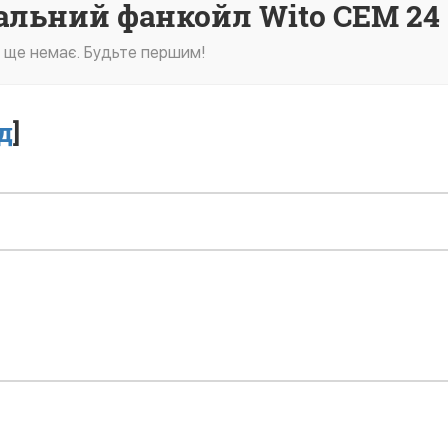
нальний фанкойл Wito CEM 24
в ще немає. Будьте першим!
д
]