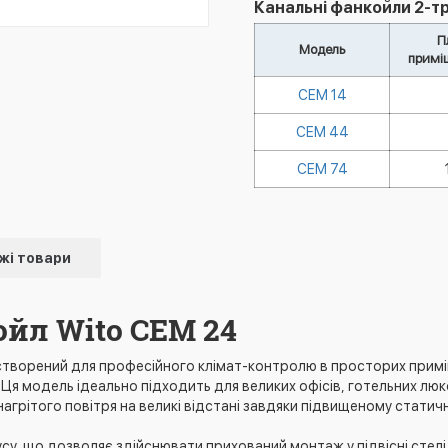
Канальні фанкойли 2-тру
П
Модель
примі
СEM 14
СEM 44
СEM 74
жі товари
йл Wito CEM 24
створений для професійного клімат-контролю в просторих примі
. Ця модель ідеально підходить для великих офісів, готельних люк
грітого повітря на великі відстані завдяки підвищеному статичн
у, що дозволяє здійснювати прихований монтаж у підвісні стелі 