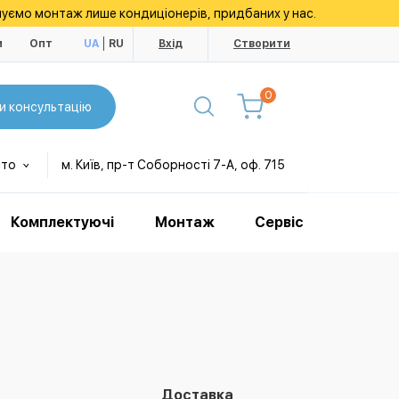
уємо монтаж лише кондиціонерів, придбаних у нас.
и
Опт
UA
RU
Вхід
Створити
0
и консультацію
сто
м. Київ, пр-т Соборності 7-А, оф. 715
Комплектуючі
Монтаж
Сервіс
Доставка