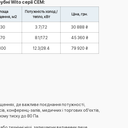
бні Wito серії СEM:
лоща
Потужність холод /
Ціна, грн.
щення, м2
тепло, кВт
30
3.7/7.2
30 888 ₴
70
8.1/17.2
45 360 ₴
100
12.3/28.4
79 920 ₴
щеннях, де важливе поєднання потужності,
сів, конференц-залів, медичних і торгових об'єктів,
ому тиску до 80 Па.
або технічні ніші, залишаючи видимими лише