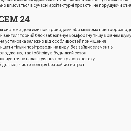
ьно вписується в сучасні архітектурні проєкти, не порушуючи сти
 CEM 24
ля систем з довгими повітроводами або кількома повітророзпод
 вентиляторний блок забезпечує комфортну тишу з рівнем шуму 
на установка залежно від особливостей приміщення
шити тільки повітроводи на виду, без зайвих елементів
лодження, так і обігріву в будь-який сезон
зпечує точне налаштування повітряного потоку
 догляд і чисте повітря без зайвих витрат