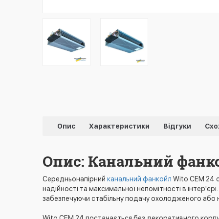
Опис
Характеристики
Відгуки
Схо
Опис: Канальний фанко
Середньонапірний
канальний фанкойл
Wito CEM 24 
надійності та максимальної непомітності в інтер'єрі
забезпечуючи стабільну подачу охолодженого або на
Wito CEM 24 постачається без декоративного корпус