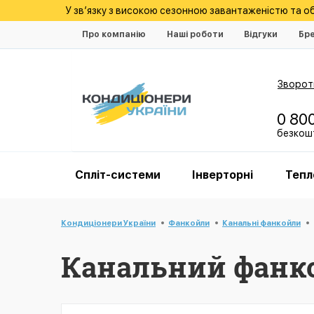
У зв’язку з високою сезонною завантаженістю та 
Про компанію
Наші роботи
Відгуки
Бр
Зворотн
0 80
безкошт
Спліт-системи
Інверторні
Тепл
Кондиціонери України
Фанкойли
Канальні фанкойли
Канальний фанко