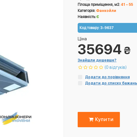
Площа приміщення, м2:
41 – 55
Категорія:
Фанкойли
Наявність:
Є
Код товару:
3-9637
Ціна
35694
₴
Знайшли дешевше?
(0 відгуків)
Додати до порівняння
Додати до списку бажань
Купити