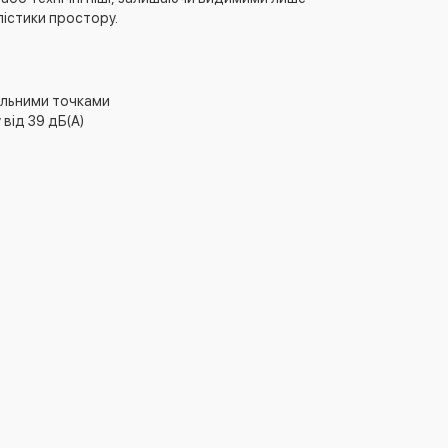
лістики простору.
ільними точками
від 39 дБ(А)