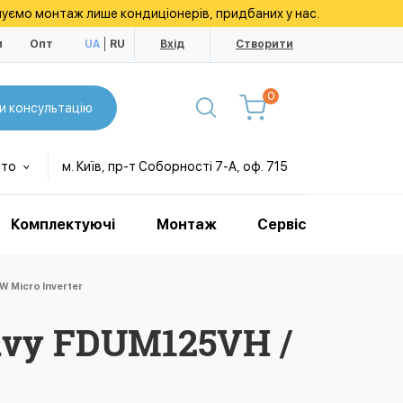
уємо монтаж лише кондиціонерів, придбаних у нас.
и
Опт
UA
RU
Вхід
Створити
0
и консультацію
сто
м. Київ, пр-т Соборності 7-А, оф. 715
Комплектуючі
Монтаж
Сервіс
 Micro Inverter
avy FDUM125VH /