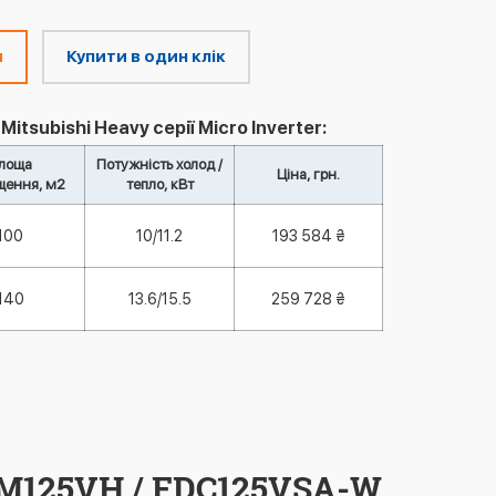
м
Купити в один клік
itsubishi Heavy серії Micro Inverter:
лоща
Потужність холод /
Ціна, грн.
щення, м2
тепло, кВт
100
10/11.2
193 584 ₴
140
13.6/15.5
259 728 ₴
UM125VH / FDC125VSA-W