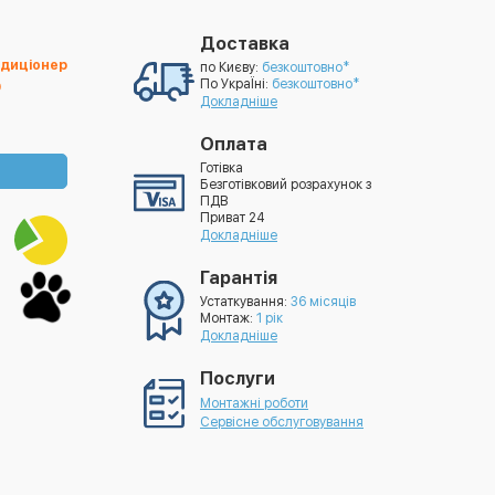
Доставка
ндиціонер
по Києву:
безкоштовно*
По УкраЇні:
безкоштовно*
0
Докладніше
Оплата
Готівка
Безготівковий розрахунок з
ПДВ
Приват 24
Докладніше
₴
Гарантія
Устаткування:
36 місяців
Монтаж:
1 рік
Докладніше
Послуги
Монтажні роботи
Сервісне обслуговування