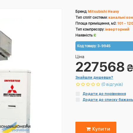
Бренд:
Mitsubishi Heavy
Тип спліт системи:
канальні ко
Площа приміщення, м2:
101 – 12
Тип компресору:
інверторний
Наявність:
Є
Код товару:
3-9945
Ціна
227568
Знайшли дешевше?
(0 відгуків)
Додати до порівняння
Додати до списку бажань
Купити