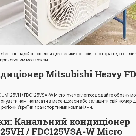
ter – це надійне рішення для великих офісів, ресторанів, готелів
з прихованим монтажем.
иціонер Mitsubishi Heavy F
FDUM125VH / FDC125VSA-W Micro Inverter легко: додайте обрану 
ефонувати нам, написати в месенджери або залишити свій номер 
і регіони України транспортними компаніями.
ки: Канальний кондиціонер
125VH / FDC125VSA-W Micro