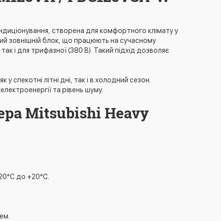
ондиціонування, створена для комфортного клімату у
ний зовнішній блок, що працюють на сучасному
ак і для трифазної (380 В). Такий підхід дозволяє
у спекотні літні дні, так і в холодний сезон.
лектроенергії та рівень шуму.
ра Mitsubishi Heavy
20°C до +20°C.
ем.