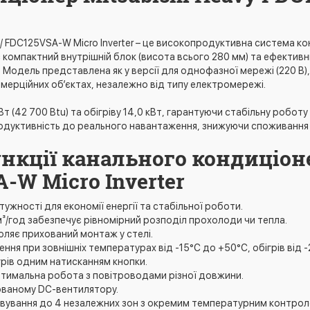
/ FDC125VSA-W Micro Inverter – це високопродуктивна система к
 компактний внутрішній блок (висота всього 280 мм) та ефектив
одель представлена як у версії для однофазної мережі (220 В), т
омерційних об’єктах, незалежно від типу електромережі.
42 700 Btu) та обігріву 14,0 кВт, гарантуючи стабільну роботу як 
родуктивність до реального навантаження, знижуючи споживання е
нкції канального кондиціоне
-W Micro Inverter
отужності для економії енергії та стабільної роботи.
 м³/год забезпечує рівномірний розподіл прохолоди чи тепла.
оляє прихований монтаж у стелі.
я при зовнішніх температурах від -15°C до +50°C, обігрів від -
рів одним натисканням кнопки.
птимальна робота з повітроводами різної довжини.
зованому DC-вентилятору.
овування до 4 незалежних зон з окремим температурним контрол