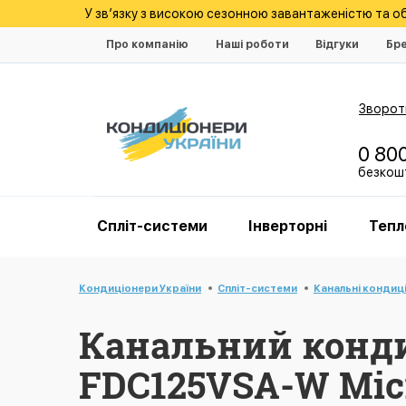
У зв’язку з високою сезонною завантаженістю та 
Про компанію
Наші роботи
Відгуки
Бр
Зворотн
0 80
безкошт
Спліт-системи
Інверторні
Тепл
Кондиціонери України
Спліт-системи
Канальні кондиц
Канальний конди
FDC125VSA-W Micr