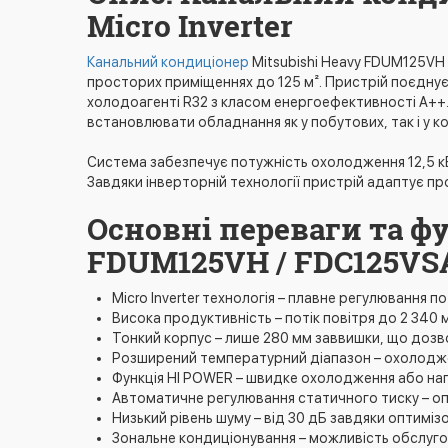
Micro Inverter
Канальний кондиціонер
Mitsubishi Heavy FDUM125VH 
просторих приміщеннях до 125 м². Пристрій поєднує
холодоагенті R32 з класом енергоефективності A++. М
встановлювати обладнання як у побутових, так і у к
Система забезпечує потужність охолодження 12,5 кВт (
Завдяки інверторній технології пристрій адаптує п
Основні переваги та фу
FDUM125VH / FDC125VSA
Micro Inverter технологія – плавне регулювання п
Висока продуктивність – потік повітря до 2 340
Тонкий корпус – лише 280 мм заввишки, що дозв
Розширений температурний діапазон – охолодженн
Функція HI POWER – швидке охолодження або наг
Автоматичне регулювання статичного тиску – о
Низький рівень шуму – від 30 дБ завдяки оптимі
Зональне кондиціонування – можливість обслуг