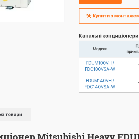
Купити з монтаже
Канальні кондиціонери M
П
Модель
примі
FDUM100VH /
FDC100VSA-W
FDUM140VH /
FDC140VSA-W
жі товари
ціонер Mitsubishi Heavy FD