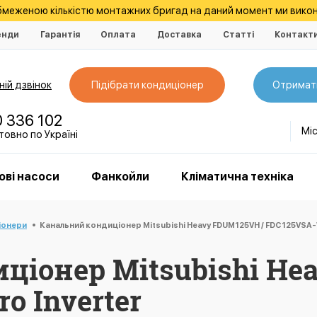
обмеженою кількістю монтажних бригад на даний момент ми викон
енди
Гарантія
Оплата
Доставка
Статті
Контакт
ій дзвінок
Підібрати кондиціонер
Отримат
0 336 102
Мі
овно по Україні
ові насоси
Фанкойли
Кліматична техніка
іонери
Канальний кондиціонер Mitsubishi Heavy FDUM125VH / FDC125VSA-W
ціонер Mitsubishi He
o Inverter