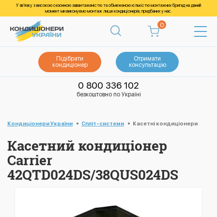
У зв’язку з високою сезонною завантаженістю та обмеженою кількістю монтажних бригад на даний
момент ми виконуємо монтаж лише кондиціонерів, придбаних у нас.
0
Підібрати
Отримати
кондиціонер
консультацію
0 800 336 102
безкоштовно по Україні
Кондиціонери України
Спліт-системи
Касетні кондиціонери
Касетний кондиціонер
Carrier
42QTD024DS/38QUS024DS