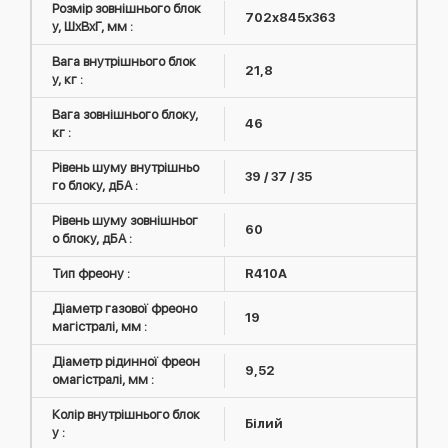
Розмір зовнішнього блок
702х845х363
у, ШxВxГ, мм :
Вага внутрішнього блок
21,8
у, кг :
Вага зовнішнього блоку,
46
кг :
Рівень шуму внутрішньо
39 / 37 / 35
го блоку, дБА :
Рівень шуму зовнішньог
60
о блоку, дБА :
Тип фреону :
R410А
Діаметр газової фреоно
19
магістралі, мм :
Діаметр рідинної фреон
9,52
омагістралі, мм :
Колір внутрішнього блок
Білий
у :