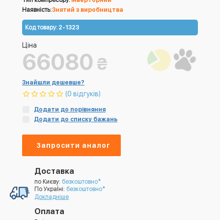
Тип компресору:
інверторний
Наявність:
Знятий з виробництва
Код товару:
2-1323
Ціна
66080
₴
Знайшли дешевше?
(0 відгуків)
Додати до порівняння
Додати до списку бажань
Запросити аналог
Доставка
по Києву:
безкоштовно*
По УкраЇні:
безкоштовно*
Докладніше
Оплата