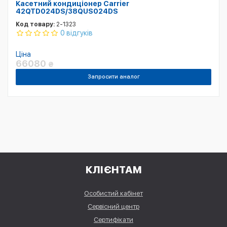
Касетний кондиціонер Carrier
42QTD024DS/38QUS024DS
Код товару:
2-1323
0 відгуків
Ціна
66080
₴
Запросити аналог
КЛІЄНТАМ
Особистий кабінет
Сервісний центр
Сертифікати