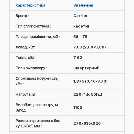
Характеристика
Значення
Бренд :
Carrier
Тип спліт системи :
касетні
Площа приміщення, м2 :
56 – 75
Холод, кВт :
7,03 (2,00-9,00)
Тепло, кВт :
7,62
Тип компресору :
інверторний
Споживана потужність,
1,875 (0,40-3,70)
кВт :
Напруга, В :
220 (1ф, 50Гц)
Виробництво повітря, м
1100
3/год :
Розмір внутрішнього бло
270х635х920
ку, ШxВxГ, мм :