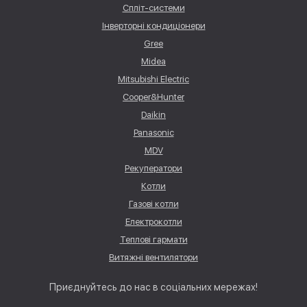
Спліт-системи
Інверторні кондиціонери
Gree
Midea
Mitsubishi Electric
Cooper&Hunter
Daikin
Panasonic
MDV
Рекуператори
Котли
Газові котли
Електрокотли
Теплові гармати
Витяжні вентилятори
Приєднуйтесь до нас в соціальних мережах!