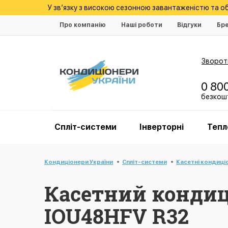
У зв’язку з високою сезонною завантаженістю та 
Про компанію
Наші роботи
Відгуки
Бр
Зворотн
0 80
безкошт
Спліт-системи
Інверторні
Тепл
Кондиціонери України
Спліт-системи
Касетні кондиці
Касетний кондиц
IOU48HFV R32