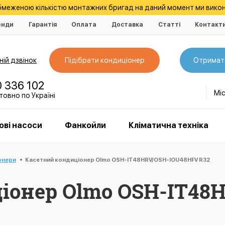
обмеженою кількістю монтажних бригад на даний момент ми викон
енди
Гарантія
Оплата
Доставка
Статті
Контакт
ій дзвінок
Підібрати кондиціонер
Отримат
0 336 102
Мі
овно по Україні
ові насоси
Фанкойли
Кліматична техніка
онери
Касетний кондиціонер Olmo OSH-IT48HRV/OSH-IOU48HFV R32
іонер Olmo OSH-IT48