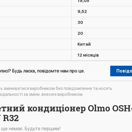
19,05
9,52
30
20
Китай
12 місяців
писі? Будь ласка, повідомте нам про це.
Повід
ть змінюватися виробником без повідомлення та носять
ідальності за зміни, внесені виробником.
сетний кондиціонер Olmo OSH
 R32
в ще немає. Будьте першим!