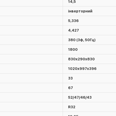
14,5
інверторний
5,336
4,427
380 (3ф, 50Гц)
1800
830x290x830
1020x997x396
33
67
52/47/46/43
R32