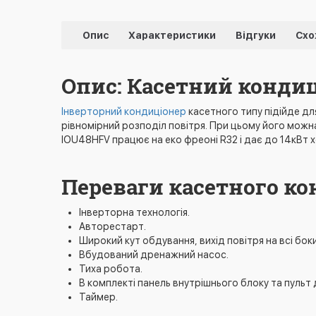
Опис
Характеристики
Відгуки
Схо
Опис: Касетний конди
Інверторний кондиціонер
касетного типу підійде дл
рівномірний розподіл повітря. При цьому його можн
IOU48HFV працює на еко фреоні R32 і дає до 14кВт х
Переваги касетного к
Інверторна технологія.
Авторестарт.
Широкий кут обдування, вихід повітря на всі боки
Вбудований дренажний насос.
Тиха робота.
В комплекті панель внутрішнього блоку та пульт
Таймер.