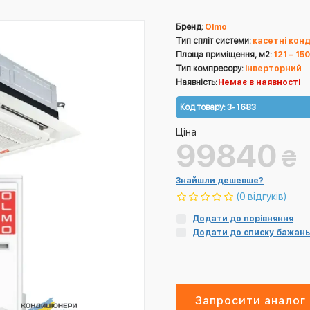
Бренд:
Olmo
Тип спліт системи:
касетні кон
Площа приміщення, м2:
121 – 150
Тип компресору:
інверторний
Наявність:
Немає в наявності
Код товару:
3-1683
Ціна
99840
₴
Знайшли дешевше?
(0 відгуків)
Додати до порівняння
Додати до списку бажань
Запросити аналог