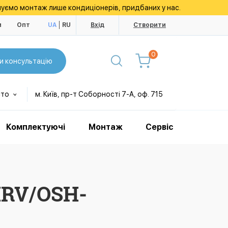
уємо монтаж лише кондиціонерів, придбаних у нас.
и
Опт
UA
RU
Вхід
Створити
0
и консультацію
сто
м. Київ, пр-т Соборності 7-А, оф. 715
Комплектуючі
Монтаж
Сервіс
HRV/OSH-