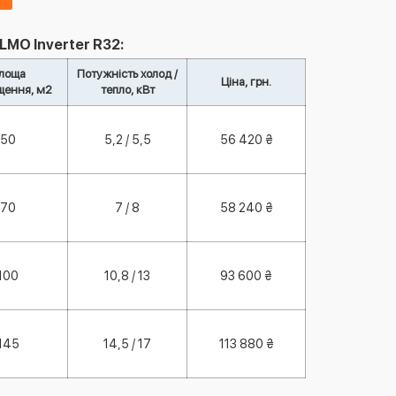
LMO Inverter R32:
лоща
Потужність холод /
Ціна, грн.
щення, м2
тепло, кВт
50
5,2 / 5,5
56 420 ₴
70
7 / 8
58 240 ₴
100
10,8 / 13
93 600 ₴
145
14,5 / 17
113 880 ₴