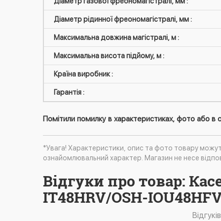
Діаметр газової фреономагістралі, мм :
Діаметр рідинної фреономагістралі, мм :
Максимальна довжина магістралі, м :
Максимальна висота підйому, м :
Країна виробник :
Гарантія :
Помітили помилку в характеристиках, фото або в о
*Увага! Характеристики, опис та фото товару можу
ознайомлювальний характер. Магазин не несе відпов
Відгуки про товар: Ка
IT48HRV/OSH-IOU48HFV
Відгукі