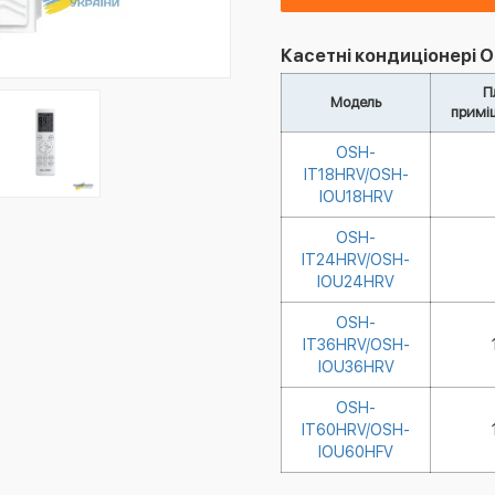
Касетні кондиціонері O
П
Модель
примі
OSH-
IT18HRV/OSH-
IOU18HRV
OSH-
IT24HRV/OSH-
IOU24HRV
OSH-
IT36HRV/OSH-
IOU36HRV
OSH-
IT60HRV/OSH-
IOU60HFV