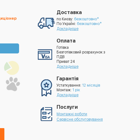
Доставка
диціонер
по Києву:
безкоштовно*
По УкраЇні:
безкоштовно*
Докладніше
Оплата
Готівка
Безготівковий розрахунок з
ПДВ
Приват 24
Докладніше
Гарантія
Устаткування:
12 місяців
Монтаж:
1 рік
Докладніше
Послуги
Монтажні роботи
Сервісне обслуговування