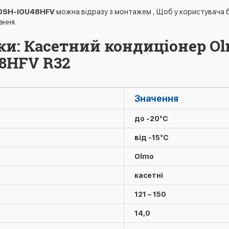
OSH-IOU48HFV
можна відразу з монтажем , Щоб у користувача б
ання.
ки: Касетний кондиціонер O
8HFV R32
Значення
до -20°C
від -15°C
Olmo
касетні
121 – 150
14,0