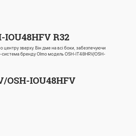
H-IOU48HFV R32
о центру зверху. Він дме на всі боки, забезпечуючи
пліт-система бренду Olmo модель OSH-IT48HRV/OSH-
RV/OSH-IOU48HFV