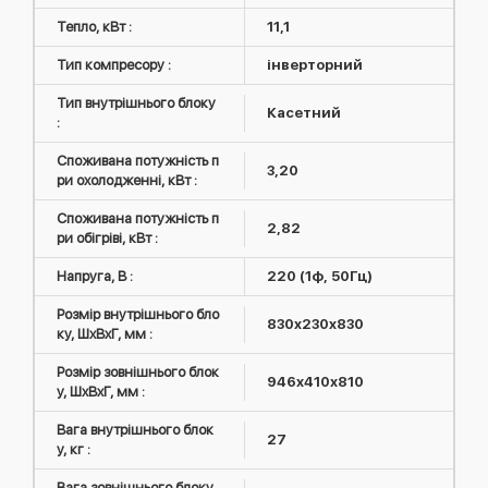
Тепло, кВт :
11,1
Тип компресору :
інверторний
Тип внутрішнього блоку
Касетний
:
Споживана потужність п
3,20
ри охолодженні, кВт :
Споживана потужність п
2,82
ри обігріві, кВт :
Напруга, В :
220 (1ф, 50Гц)
Розмір внутрішнього бло
830x230x830
ку, ШxВxГ, мм :
Розмір зовнішнього блок
946х410х810
у, ШxВxГ, мм :
Вага внутрішнього блок
27
у, кг :
Вага зовнішнього блоку,