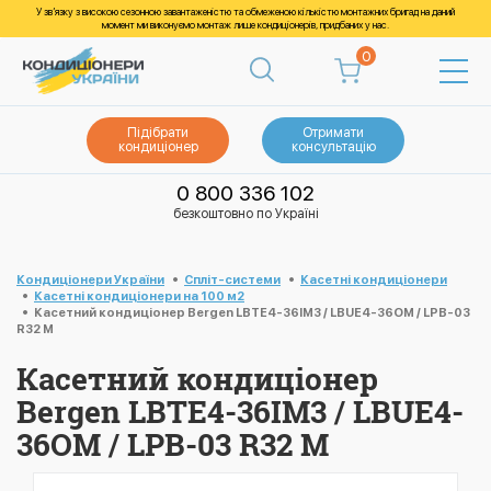
У зв’язку з високою сезонною завантаженістю та обмеженою кількістю монтажних бригад на даний
момент ми виконуємо монтаж лише кондиціонерів, придбаних у нас.
0
Підібрати
Отримати
кондиціонер
консультацію
0 800 336 102
безкоштовно по Україні
Кондиціонери України
Спліт-системи
Касетні кондиціонери
Касетні кондиціонери на 100 м2
Касетний кондиціонер Bergen LBTE4-36IM3 / LBUE4-36OM / LPB-03
R32 M
Касетний кондиціонер
Bergen LBTE4-36IM3 / LBUE4-
36OM / LPB-03 R32 M