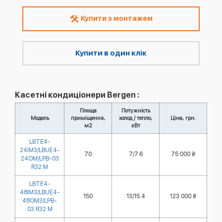
Купити з монтажем
Купити в один клік
Касетні кондиціонери Bergen :
Площа
Потужність
Модель
приміщення,
холод / тепло,
Ціна, грн.
м2
кВт
LBTE4-
24IM3/LBUE4-
70
7/7.6
75 000 ₴
24OM/LPB-03
R32 M
LBTE4-
48IM3/LBUE4-
150
13/15.4
123 000 ₴
48OM3/LPB-
03 R32 M