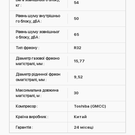
54
кг :
Рівень шуму внутрішньо
50
го блоку, дБА :
Рівень шуму зовнішньог
65
о блоку, дБА :
Тип фреону :
R32
Діаметр газової фреоно
15,77
магістралі, мм :
Діаметр рідинної фреон
9,52
омагістралі, мм :
Максимальна довжина
30
магістралі, м :
Компресор :
Toshiba (GMCC)
Країна виробник :
Китай
Гарантія :
24 місяці