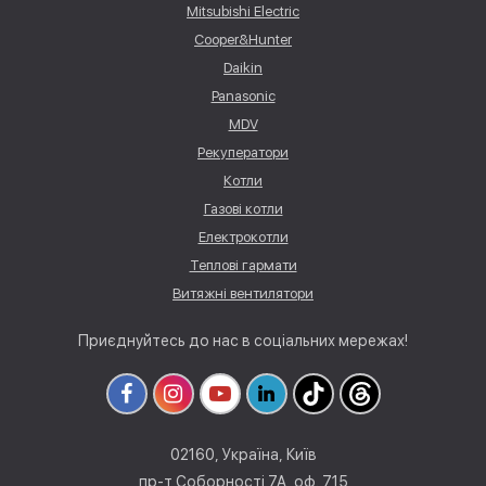
Mitsubishi Electric
Cooper&Hunter
Daikin
Panasonic
MDV
Рекуператори
Котли
Газові котли
Електрокотли
Теплові гармати
Витяжні вентилятори
Приєднуйтесь до нас в соціальних мережах!
02160, Україна, Київ
пр-т Соборності 7А, оф. 715