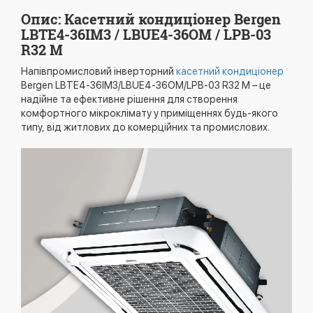
Опис: Касетний кондиціонер Bergen
LBTE4-36IM3 / LBUE4-36OM / LPB-03
R32 M
Напівпромисловий інверторний
касетний кондиціонер
Bergen LBTE4-36IM3/LBUE4-36OM/LPB-03 R32 M – це
надійне та ефективне рішення для створення
комфортного мікроклімату у приміщеннях будь-якого
типу, від житлових до комерційних та промислових.