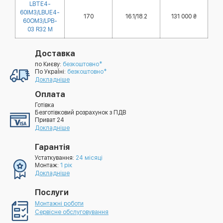
LBTE4-
60IM3/LBUE4-
170
16.1/18.2
131 000 ₴
60OM3/LPB-
03 R32 M
Доставка
по Києву:
безкоштовно*
По УкраЇні:
безкоштовно*
Докладніше
Оплата
Готівка
Безготівковий розрахунок з ПДВ
Приват 24
Докладніше
Гарантія
Устаткування:
24 місяці
Монтаж:
1 рік
Докладніше
Послуги
Монтажні роботи
Сервісне обслуговування