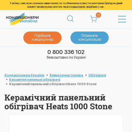
У зв’язку з високою сезонною завантаженістю та обмеженою кількістю монтажних бригад на даний
момент ми виконуємо монтаж лише кондиціонерів, придбаних у нас.
0
Підібрати
Отримати
кондиціонер
консультацію
0 800 336 102
безкоштовно по Україні
Кондиціонери України
Кліматична техніка
Обігрівачі
Керамічні панельні обігрівачі
Керамічний панельний обігрівач Heats 1000 Stone
Керамічний панельний
обігрівач Heats 1000 Stone