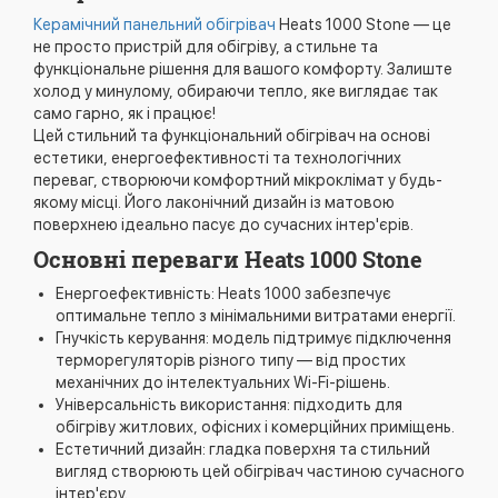
Керамічний панельний обігрівач
Heats 1000 Stone — це
не просто пристрій для обігріву, а стильне та
функціональне рішення для вашого комфорту. Залиште
холод у минулому, обираючи тепло, яке виглядає так
само гарно, як і працює!
Цей стильний та функціональний обігрівач на основі
естетики, енергоефективності та технологічних
переваг, створюючи комфортний мікроклімат у будь-
якому місці. Його лаконічний дизайн із матовою
поверхнею ідеально пасує до сучасних інтер'єрів.
Основні переваги Heats 1000 Stone
Енергоефективність: Heats 1000 забезпечує
оптимальне тепло з мінімальними витратами енергії.
Гнучкість керування: модель підтримує підключення
терморегуляторів різного типу — від простих
механічних до інтелектуальних Wi-Fi-рішень.
Універсальність використання: підходить для
обігріву житлових, офісних і комерційних приміщень.
Естетичний дизайн: гладка поверхня та стильний
вигляд створюють цей обігрівач частиною сучасного
інтер'єру.