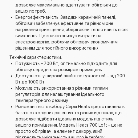
дозволяє максимально адаптувати обігрівач до
ваших потреб.
Енергоефективність: Завдяки керамічній панелі,
обігрівач забезпечує ефективне та рівномірне
нагрівання приміщення, зберігаючи тепло навіть після
вимкнення. Це значно знижує витрати на
електроенергію, роблячи обігрівач економічним
рішенням для постійного використання.
Технічні характеристики:
Потужність – 700 Вт, оптимально підходить для
обігріву середніх за розміром приміщень.
Доступність у широкій лінійці потужностей – від 200
Вт до 1000 Вт.
Можливість використання з різними типами
регуляторів для налаштування ідеального
температурного режиму.
Різноманітність вибору:Серія Heats представлена в
багатьох колірних рішеннях та різних відтінках, що
дозволяє підібрати ідеальну модель під стиль
вашого приміщення. Модель Heats 700 Loft – це не
просто обігрівач, а елемент декору, який
підкреслить унікальність вашого інтер'єру.