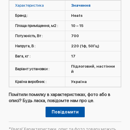
Характеристика
Значення
Бренд :
Heats
Площа приміщення, м2 :
10 – 15
Потужність, Вт :
700
Напруга, В :
220 (1ф, 50Гц)
Вага, кг :
17
Підлоговий, настінни
Варіант установки :
й
Країна виробник :
Україна
Помітили помилку в характеристиках, фото або в
описі? Будь ласка, повідомте нам про це.
Повідомити
*Увага! Характеристики, опис та фото товару можуть