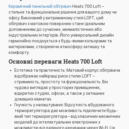
Керамічний панельний обігрівач
Heats 700 Loft –
стильне та функціональне рішення для вашого дому чи
офісу. Виконаний у витриманому стилі LOFT, цей
обігрівач з матовою поверхнею стане ідеальним
доповненням до сучасних, мінімалістичних або
індустріальних інтер'єрів. Його універсальний дизайн
гармонійно поєднується з будь-якими кольорами та
матеріалами, створюючи атмосферу затишку та
комфорту.
Основні переваги Heats 700 Loft
Естетика та практичність: Матовий корпус обігрівача
відображає найкращі риси стилю LOFT –
стриманість, простоту та функціональність. Він
чудово виглядає у просторих приміщеннях,
відкритих студіях, офісах, а також у затишних
домашніх кімнатах.
Гнучкість у налаштуванні: Відсутність вбудованого
терморегулятора дає можливість підключити будь-
який тип терморегулятора – від класичних механічних
моделей до інтелектуальних електронних з
можливістю віддаленого керування через Wi-Fi. Це