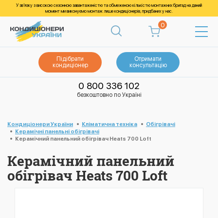
У зв’язку з високою сезонною завантаженістю та обмеженою кількістю монтажних бригад на даний
момент ми виконуємо монтаж лише кондиціонерів, придбаних у нас.
0
Підібрати
Отримати
кондиціонер
консультацію
0 800 336 102
безкоштовно по Україні
Кондиціонери України
Кліматична техніка
Обігрівачі
Керамічні панельні обігрівачі
Керамічний панельний обігрівач Heats 700 Loft
Керамічний панельний
обігрівач Heats 700 Loft