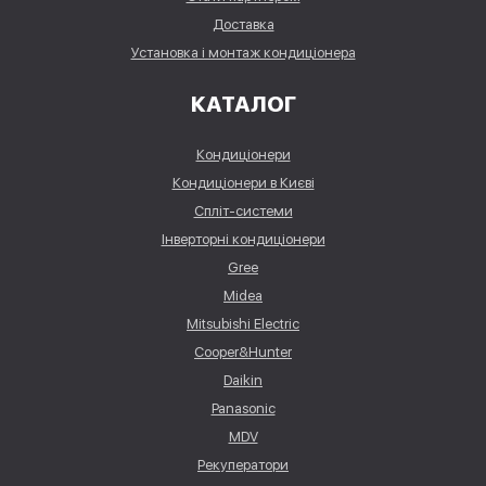
Доставка
Установка і монтаж кондиціонера
КАТАЛОГ
Кондиціонери
Кондиціонери в Києві
Спліт-системи
Інверторні кондиціонери
Gree
Midea
Mitsubishi Electric
Cooper&Hunter
Daikin
Panasonic
MDV
Рекуператори