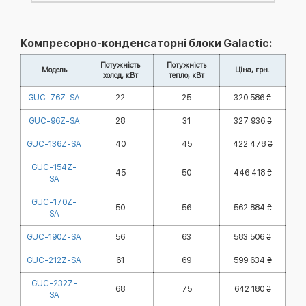
Компресорно-конденсаторні блоки Galactic:
Потужність
Потужність
Модель
Ціна, грн.
холод, кВт
тепло, кВт
GUC-76Z-SA
22
25
320 586 ₴
GUC-96Z-SA
28
31
327 936 ₴
GUC-136Z-SA
40
45
422 478 ₴
GUC-154Z-
45
50
446 418 ₴
SA
GUC-170Z-
50
56
562 884 ₴
SA
GUC-190Z-SA
56
63
583 506 ₴
GUC-212Z-SA
61
69
599 634 ₴
GUC-232Z-
68
75
642 180 ₴
SA