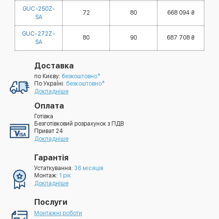
GUC-250Z-
72
80
668 094 ₴
SA
GUC-272Z-
80
90
687 708 ₴
SA
Доставка
по Києву:
безкоштовно*
По УкраЇні:
безкоштовно*
Докладніше
Оплата
Готівка
Безготівковий розрахунок з ПДВ
Приват 24
Докладніше
Гарантія
Устаткування:
36 місяців
Монтаж:
1 рік
Докладніше
Послуги
Монтажні роботи