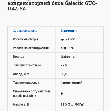
конденсаторний блок Galactic GUC-
114Z-SA
Характеристика
Значення
Робота на обігрів :
до -25°C
Робота на охолодження :
від -5°C
Бренд :
Galactic
Тип спліт системи :
ккб
Холод, кВт :
33,5
Тип компресору :
інверторний
Споживана потужність п
9
ри обігріві, кВт :
Напруга, В :
380 (3ф, 50Гц)