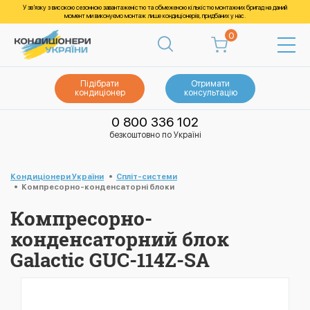
У зв’язку з високою сезонною завантаженістю та обмеженою кількістю монтажних бригад на даний
момент ми виконуємо монтаж лише кондиціонерів, придбаних у нас.
0
Підібрати
Отримати
кондиціонер
консультацію
0 800 336 102
безкоштовно по Україні
Кондиціонери України
Спліт-системи
Компресорно-конденсаторні блоки
Компресорно-
конденсаторний блок
Galactic GUC-114Z-SA