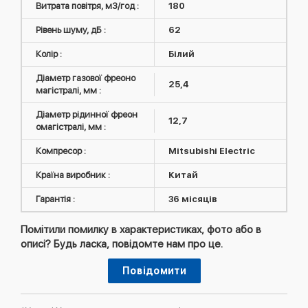
Витрата повітря, м3/год :
180
Рівень шуму, дБ :
62
Колір :
Білий
Діаметр газової фреоно
25,4
магістралі, мм :
Діаметр рідинної фреон
12,7
омагістралі, мм :
Компресор :
Mitsubishi Electric
Країна виробник :
Китай
Гарантія :
36 місяців
Помітили помилку в характеристиках, фото або в
описі? Будь ласка, повідомте нам про це.
Повідомити