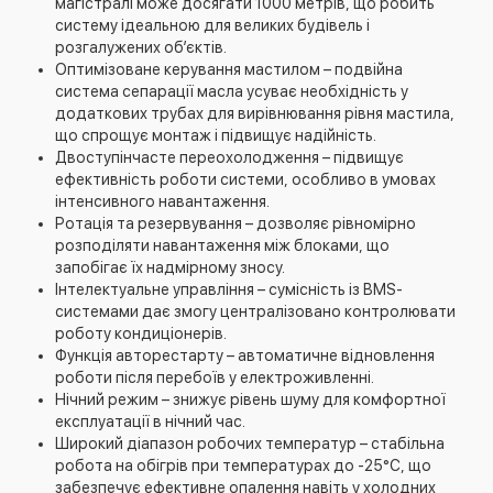
магістралі може досягати 1000 метрів, що робить
систему ідеальною для великих будівель і
розгалужених об’єктів.
Оптимізоване керування мастилом – подвійна
система сепарації масла усуває необхідність у
додаткових трубах для вирівнювання рівня мастила,
що спрощує монтаж і підвищує надійність.
Двоступінчасте переохолодження – підвищує
ефективність роботи системи, особливо в умовах
інтенсивного навантаження.
Ротація та резервування – дозволяє рівномірно
розподіляти навантаження між блоками, що
запобігає їх надмірному зносу.
Інтелектуальне управління – сумісність із BMS-
системами дає змогу централізовано контролювати
роботу кондиціонерів.
Функція авторестарту – автоматичне відновлення
роботи після перебоїв у електроживленні.
Нічний режим – знижує рівень шуму для комфортної
експлуатації в нічний час.
Широкий діапазон робочих температур – стабільна
робота на обігрів при температурах до -25°C, що
забезпечує ефективне опалення навіть у холодних