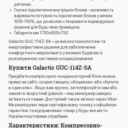
регіонах.
Гнучке підключення внутрішніх блоків – можливість
варіювати потужність підключених блоків у межах
50%-150%, що дозволяє створювати індивідуальні
рішення для будь-яких приміщень.
Габарити мм 1730х950х750
Galactic GUC-114Z-SA – це високотехнологічне та
енергоефективне рішення для забезпечення
комфортного мікроклімату у великих будівлях із
розгалуженою системою кондиціонування.
Купити Galactic GUC-114Z-SA
Придбати компресорно-конденсаторний блок можна
прямо на сайті, скориставшись «Кошиком» або «Купити
в один клік» . Якщо вам зручно, зателефонуйте нам або
замовте зворотний дзвінок – наш менеджер швидко
зв’яжеться з вами. Доступний також зв'язок через Viber .
Ми реалізуємо лише сертифіковану техніку з офіційною
гарантією та відправляємо товар у будь-яке місто
України поштовими службами.
Характеристики: Компресорно-