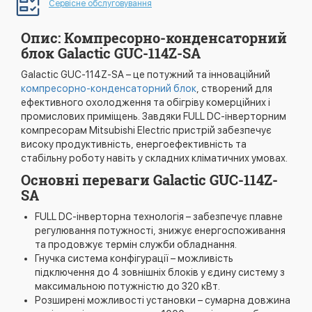
Сервісне обслуговування
Опис: Компресорно-конденсаторний
блок Galactic GUC-114Z-SA
Galactic GUC-114Z-SA – це потужний та інноваційний
компресорно-конденсаторний блок
, створений для
ефективного охолодження та обігріву комерційних і
промислових приміщень. Завдяки FULL DC-інверторним
компресорам Mitsubishi Electric пристрій забезпечує
високу продуктивність, енергоефективність та
стабільну роботу навіть у складних кліматичних умовах.
Основні переваги Galactic GUC-114Z-
SA
FULL DC-інверторна технологія – забезпечує плавне
регулювання потужності, знижує енергоспоживання
та продовжує термін служби обладнання.
Гнучка система конфігурації – можливість
підключення до 4 зовнішніх блоків у єдину систему з
максимальною потужністю до 320 кВт.
Розширені можливості установки – сумарна довжина