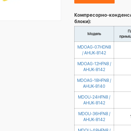
Компресорно-конденсат
блоки):
П
Модель
примі
MDOAG-07HDN8
/ AHUK-8142
MDOAG-12HFN8 /
AHUK-8142
MDOAG-18HFN8 /
AHUK-8140
MDOU-24HFN8 /
AHUK-8142
MDOU-36HFN8 /
AHUK-8142
MDOU-48HFN8 /