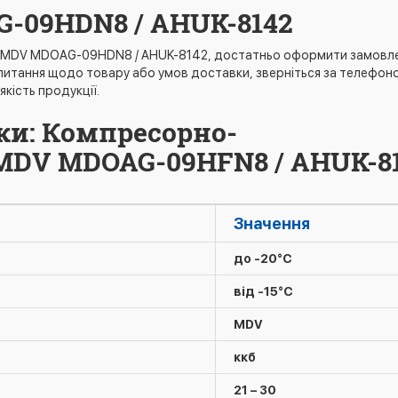
-09HDN8 / AHUK-8142
DV MDOAG-09HDN8 / AHUK-8142, достатньо оформити замовлення 
 питання щодо товару або умов доставки, зверніться за телефоном
якість продукції.
ки: Компресорно-
MDV MDOAG-09HFN8 / AHUK-8
Значення
до -20°C
від -15°C
MDV
ккб
21 – 30