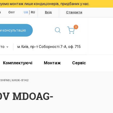
уємо монтаж лише кондиціонерів, придбаних у нас.
и
Опт
UA
RU
Вхід
Створити
0
и консультацію
сто
м. Київ, пр-т Соборності 7-А, оф. 715
Комплектуючі
Монтаж
Сервіс
HFN8 / AHUK-8142
DV MDOAG-