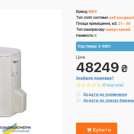
Бренд:
MDV
Тип спліт системи:
ккб кондиці
Площа приміщення, м2:
21 – 30
Тип компресору:
інверторний
Наявність:
Є
Код товару:
3-9851
Ціна
48249
₴
Знайшли дешевше?
(0 відгуків)
Додати до порівняння
Додати до списку бажань
Купити