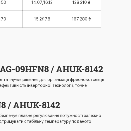
150
14.07/16.12
128 210 ₴
170
15.2/17.8
167 280 ₴
AG-09HFN8 / AHUK-8142
а гнучке рішення для організації фреонової секції
фективність інверторної технології, точне
8 / AHUK-8142
абезпечує плавне регулювання потужності залежно
підтримувати стабільну температуру поданого