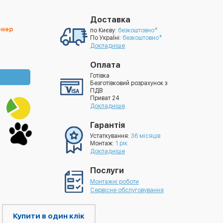
Доставка
онер
по Києву:
безкоштовно*
По УкраЇні:
безкоштовно*
Докладніше
Оплата
Готівка
Безготівковий розрахунок з
ПДВ
Приват 24
Докладніше
Гарантія
Устаткування:
36 місяців
Монтаж:
1 рік
Докладніше
Послуги
Монтажні роботи
Сервісне обслуговування
Купити в один клік