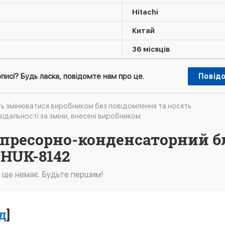
Hitachi
Китай
36 місяців
писі? Будь ласка, повідомте нам про це.
Повід
ть змінюватися виробником без повідомлення та носять
ідальності за зміни, внесені виробником.
мпресорно-конденсаторний б
HUK-8142
в ще немає. Будьте першим!
д
]