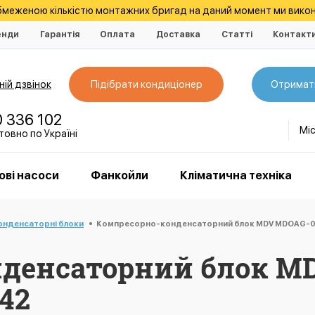
обмеженою кількістю монтажних бригад на даний момент ми викон
енди
Гарантія
Оплата
Доставка
Статті
Контакт
ій дзвінок
Підібрати кондиціонер
Отримат
0 336 102
Мі
овно по Україні
ові насоси
Фанкойли
Кліматична техніка
нденсаторні блоки
Компресорно-конденсаторний блок MDV MDOAG-09
нденсаторний блок M
42