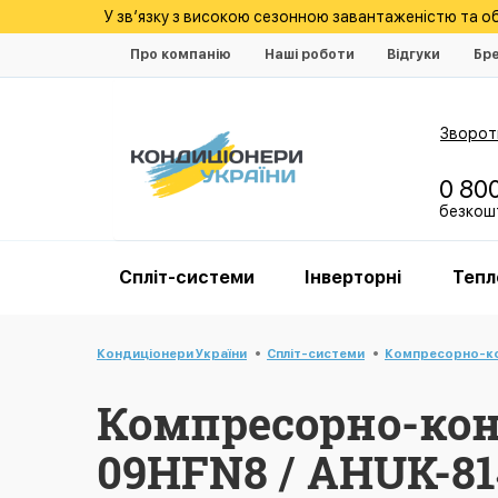
У зв’язку з високою сезонною завантаженістю та 
Про компанію
Наші роботи
Відгуки
Бр
Зворотн
0 80
безкошт
Спліт-системи
Інверторні
Тепл
Кондиціонери України
Спліт-системи
Компресорно-ко
Компресорно-ко
09HFN8 / AHUK-81