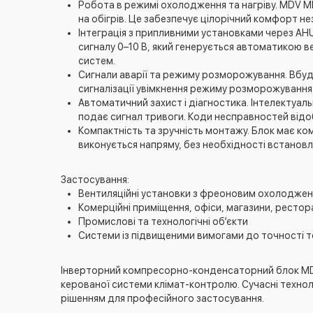
Робота в режимі охолодження та нагріву. MDV 
на обігрів. Це забезпечує цілорічний комфорт не
Інтеграція з припливними установками через A
сигналу 0–10 В, який генерується автоматикою в
систем.
Сигнали аварії та режиму розморожування. Вбудов
сигналізації увімкнення режиму розморожування
Автоматичний захист і діагностика. Інтелектуал
подає сигнал тривоги. Коди несправностей відо
Компактність та зручність монтажу. Блок має к
виконується напряму, без необхідності встанов
Застосування:
Вентиляційні установки з фреоновим охолоджен
Комерційні приміщення, офіси, магазини, рестор
Промислові та технологічні об’єкти
Системи із підвищеними вимогами до точності
Інверторний компресорно-конденсаторний блок MDV
керованої системи клімат-контролю. Сучасні технол
рішенням для професійного застосування.