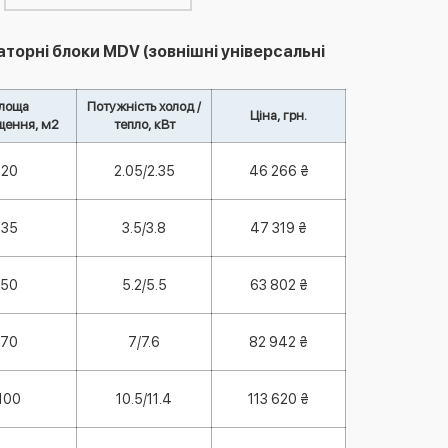
орні блоки MDV (зовнішні універсальні
лоща
Потужність холод /
Ціна, грн.
щення, м2
тепло, кВт
20
2.05/2.35
46 266 ₴
35
3.5/3.8
47 319 ₴
50
5.2/5.5
63 802 ₴
70
7/7.6
82 942 ₴
100
10.5/11.4
113 620 ₴