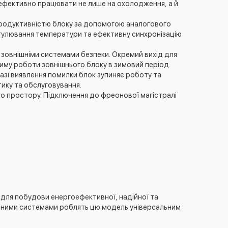
ефективно працювати не лише на охолодження, а й
продуктивністю блоку за допомогою аналогового
регулювання температури та ефективну синхронізацію
з зовнішніми системами безпеки. Окремий вихід для
иму роботи зовнішнього блоку в зимовий період.
азі виявлення помилки блок зупиняє роботу та
ику та обслуговування.
го простору. Підключення до фреонової магістралі
для побудови енергоефективної, надійної та
ційними системами роблять цю модель універсальним