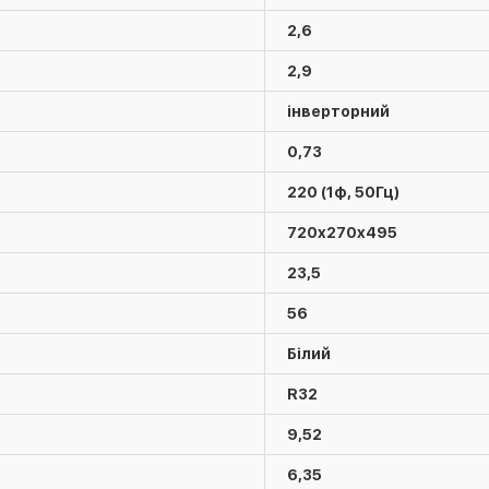
2,6
2,9
інверторний
0,73
220 (1ф, 50Гц)
720x270x495
23,5
56
Білий
R32
9,52
6,35