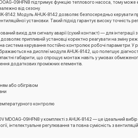
MDOAG-09HFN8 підтримує функцію теплового насоса, тому може 
залежно від сезону.
HUK-8142. Модуль AHUK-8142 дозволяє безпосередньо керувати 
ентиляційної установки. Такий підхід гарантує високу точність 
аний вихід для сигналу аварії (сухий контакт) — для інтеграції 
 дозволяє припливній установці коректно реагувати на зміну реж
ьна система керування постійно контролює робочі параметри. У р
бражаються на дисплеї модуля AHUK-8142, що полегшує діагност
омпактні габарити, що спрощує монтаж навіть у умовах обмежено
лення додаткових проміжних елементів.
ням або обігрівом
ани
 температурного контролю
 MDOAG-09HFN8 у комплекті з AHUK-8142 — це ідеальний вибір 
огії, інтелектуальне регулювання та повна сумісність з вентиля