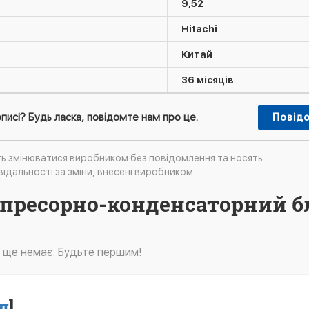
9,52
Hitachi
Китай
36 місяців
писі? Будь ласка, повідомте нам про це.
Повід
ть змінюватися виробником без повідомлення та носять
ідальності за зміни, внесені виробником.
мпресорно-конденсаторний б
в ще немає. Будьте першим!
д
]