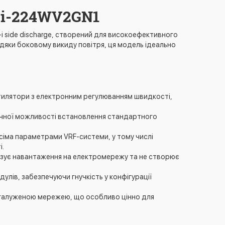
Vi-224WV2GN1
 side discharge, створений для високоефективного
дяки боковому викиду повітря, ця модель ідеально
нтилятори з електронним регулюванням швидкості,
нічної можливості встановлення стандартного
всіма параметрами VRF-системи, у тому числі
і.
ізує навантаження на електромережу та не створює
улів, забезпечуючи гнучкість у конфігурації
галуженою мережею, що особливо цінно для