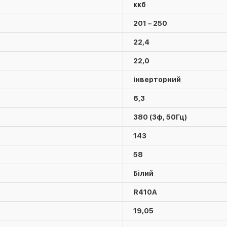
ккб
201 – 250
22,4
22,0
інверторний
6,3
380 (3ф, 50Гц)
143
58
Білий
R410А
19,05