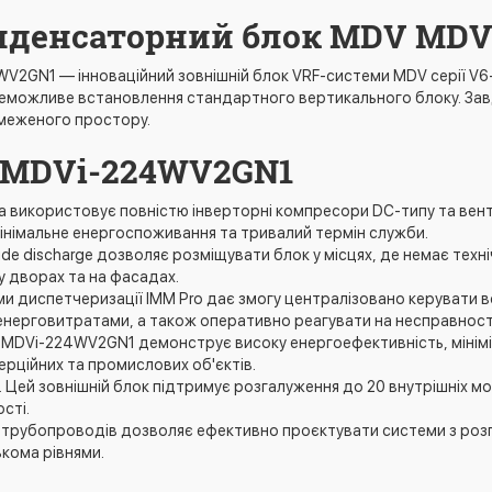
нденсаторний блок MDV MD
2GN1 — інноваційний зовнішній блок VRF-системи MDV серії V6-i
 неможливе встановлення стандартного вертикального блоку. Зав
бмеженого простору.
 MDVi-224WV2GN1
ма використовує повністю інверторні компресори DC-типу та ве
інімальне енергоспоживання та тривалий термін служби.
ide discharge дозволяє розміщувати блок у місцях, де немає тех
 у дворах та на фасадах.
еми диспетчеризації IMM Pro дає змогу централізовано керувати 
енерговитратами, а також оперативно реагувати на несправност
ь MDVi-224WV2GN1 демонструє високу енергоефективність, мінім
рційних та промислових об'єктів.
 Цей зовнішній блок підтримує розгалуження до 20 внутрішніх мод
сті.
 трубопроводів дозволяє ефективно проєктувати системи з роз
ькома рівнями.