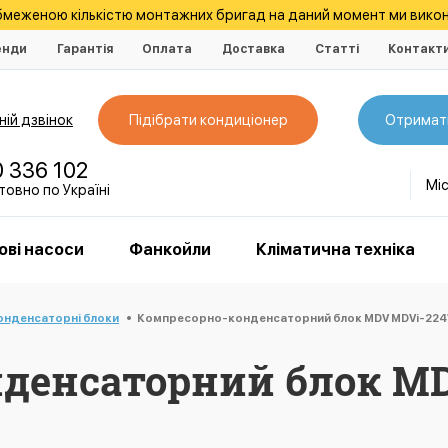
обмеженою кількістю монтажних бригад на даний момент ми викон
енди
Гарантія
Оплата
Доставка
Статті
Контакт
ій дзвінок
Підібрати кондиціонер
Отримат
0 336 102
Мі
овно по Україні
ові насоси
Фанкойли
Кліматична техніка
нденсаторні блоки
Компресорно-конденсаторний блок MDV MDVi-22
денсаторний блок M