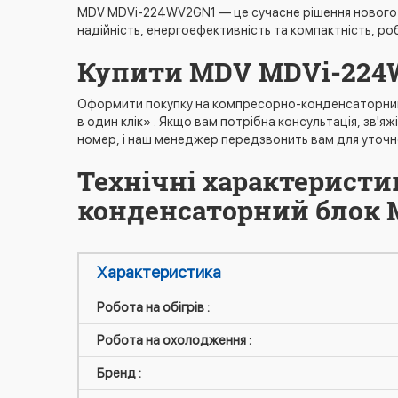
MDV MDVi-224WV2GN1 — це сучасне рішення нового по
надійність, енергоефективність та компактність, ро
Купити MDV MDVi-224
Оформити покупку на компресорно-конденсаторний 
в один клік» . Якщо вам потрібна консультація, зв'
номер, і наш менеджер передзвонить вам для уточн
Технічні характеристи
конденсаторний блок
Характеристика
Робота на обігрів :
Робота на охолодження :
Бренд :