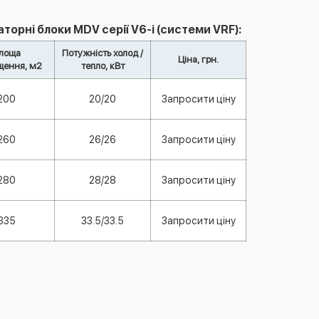
рні блоки MDV серії V6-i (системи VRF):
лоща
Потужність холод /
Ціна, грн.
щення, м2
тепло, кВт
200
20/20
Запросити ціну
260
26/26
Запросити ціну
280
28/28
Запросити ціну
335
33.5/33.5
Запросити ціну