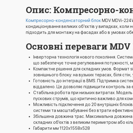
Опис: Компресорно-ко
Компресорно-конденсаторний блок
MDV MDVi-224WV
кондиціонування великих об'єктів у випадках, коли
підходить для монтажу на фасадах або в умовах о
Основні переваги MDV
Інверторна технологія нового покоління. Систе
що забезпечує точне регулювання потужності, м
Компактне рішення для складних умов. Формат s
зовнішнього блоку: на вузьких терасах, біля стін,
Готовність до інтеграції в BMS. Підтримка сист
віддалено. Це дозволяє підвищити контроль за 
Стабільна робота при низьких витратах. Модел
пускових струмів, що критично важливо для коме
Можливість підключення до 20 внутрішніх блоків.
системи та масштабуванні без втрати ефективно
Збільшена довжина трас. Максимальна довжина
складних об’єктів з великим периметром або кіл
Габарити мм 1120x1558x528