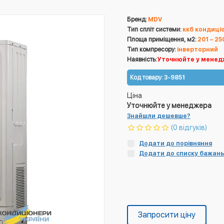
Бренд:
MDV
Тип спліт системи:
ккб кондиці
Площа приміщення, м2:
201 – 25
Тип компресору:
інверторний
Наявність:
Уточнюйте у менед
Код товару:
3-9851
Ціна
Уточнюйте у менеджера
Знайшли дешевше?
(0 відгуків)
Додати до порівняння
Додати до списку бажань
Запросити ціну