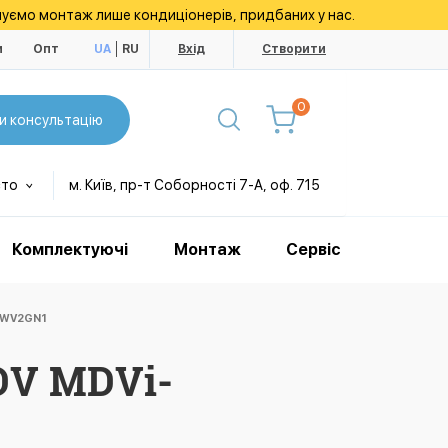
уємо монтаж лише кондиціонерів, придбаних у нас.
и
Опт
UA
RU
Вхід
Створити
0
и консультацію
сто
м. Київ, пр-т Соборності 7-А, оф. 715
Комплектуючі
Монтаж
Сервіс
4WV2GN1
DV MDVi-