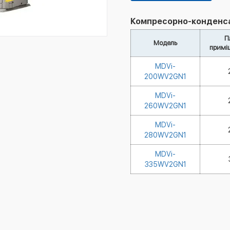
Компресорно-конденсато
П
Модель
примі
MDVi-
200WV2GN1
MDVi-
260WV2GN1
MDVi-
280WV2GN1
MDVi-
335WV2GN1