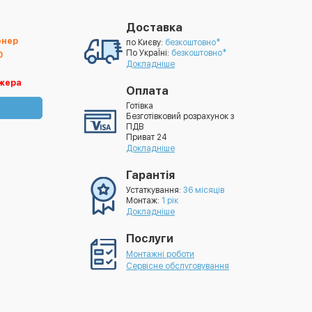
Доставка
онер
по Києву:
безкоштовно*
По УкраЇні:
безкоштовно*
0
Докладніше
жера
Оплата
Готівка
Безготівковий розрахунок з
ПДВ
Приват 24
Докладніше
Гарантія
Устаткування:
36 місяців
Монтаж:
1 рік
Докладніше
Послуги
Монтажні роботи
Сервісне обслуговування