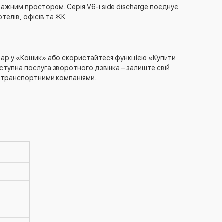
ажним простором. Серія V6-i side discharge поєднує
елів, офісів та ЖК.
ар у «Кошик» або скористайтеся функцією «Купити
оступна послуга зворотного дзвінка – залиште свій
и транспортними компаніями.