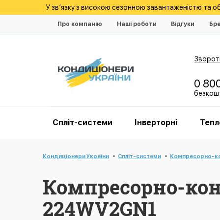
У зв’язку з високою сезонною завантаженістю та 
Про компанію
Наші роботи
Відгуки
Бр
Зворотн
0 80
безкошт
Спліт-системи
Інверторні
Тепл
Кондиціонери України
Спліт-системи
Компресорно-ко
Компресорно-кон
224WV2GN1