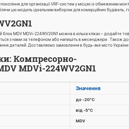
коління для організації VRF-систем у місцях із обмеженим монт
блячи цю модель ідеальним вибором для комерційних будівель, гот
WV2GN1
блок MDV MDVi-224WV2GN1 можна в кілька кліках – додайте тов
яжіться з нами за телефоном або напишіть в месенджери . Також д
ення деталей. Доставляємо замовлення в будь-яке місто Україн
ки: Компресорно-
 MDV MDVi-224WV2GN1
Значення
до -20°C
від -5°C
MDV