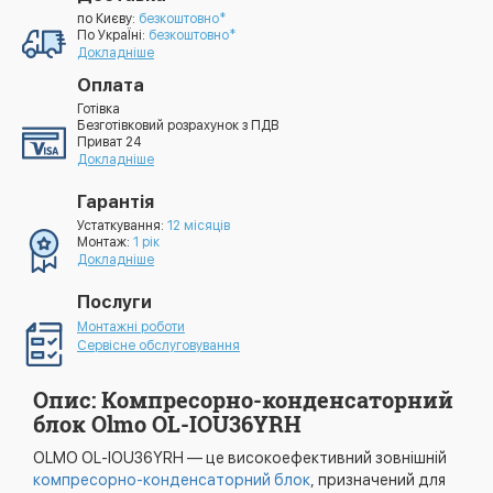
по Києву:
безкоштовно*
По УкраЇні:
безкоштовно*
Докладніше
Оплата
Готівка
Безготівковий розрахунок з ПДВ
Приват 24
Докладніше
Гарантія
Устаткування:
12 місяців
Монтаж:
1 рік
Докладніше
Послуги
Монтажні роботи
Сервісне обслуговування
Опис: Компресорно-конденсаторний
блок Olmo OL-IOU36YRH
OLMO OL-IOU36YRH — це високоефективний зовнішній
компресорно-конденсаторний блок
, призначений для