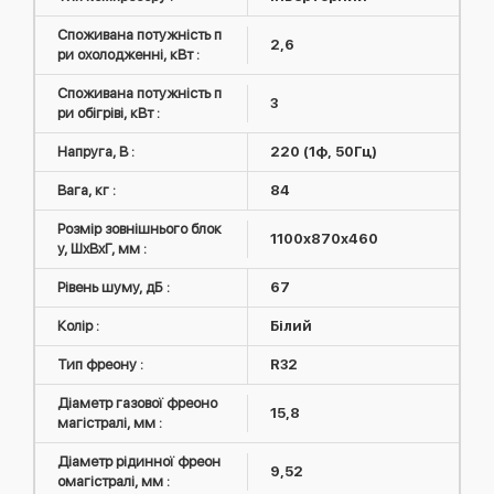
Споживана потужність п
2,6
ри охолодженні, кВт :
Споживана потужність п
3
ри обігріві, кВт :
Напруга, В :
220 (1ф, 50Гц)
Вага, кг :
84
Розмір зовнішнього блок
1100x870x460
у, ШxВxГ, мм :
Рівень шуму, дБ :
67
Колір :
Білий
Тип фреону :
R32
Діаметр газової фреоно
15,8
магістралі, мм :
Діаметр рідинної фреон
9,52
омагістралі, мм :