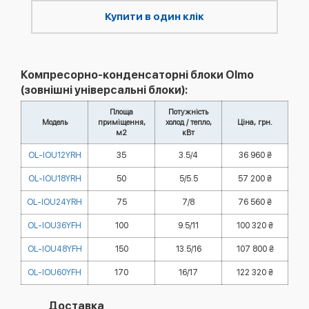
Купити в один клік
Компресорно-конденсаторні блоки Olmo
(зовнішні універсальні блоки):
Площа
Потужність
Модель
приміщення,
холод / тепло,
Ціна, грн.
м2
кВт
OL-IOU12YRH
35
3.5/4
36 960 ₴
OL-IOU18YRH
50
5/5.5
57 200 ₴
OL-IOU24YRH
75
7/8
76 560 ₴
OL-IOU36YFH
100
9.5/11
100 320 ₴
OL-IOU48YFH
150
13.5/16
107 800 ₴
OL-IOU60YFH
170
16/17
122 320 ₴
Доставка