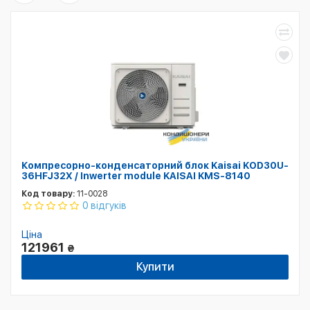
Компресорно-конденсаторний блок Kaisai KOD30U-
36HFJ32X / Inwerter module KAISAI KMS-8140
Код товару:
11-0028
0 відгуків
Ціна
121961
₴
Купити