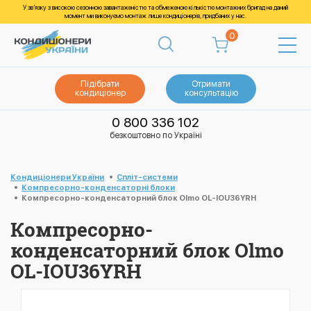
У зв’язку з високою сезонною завантаженістю та обмеженою кількістю монтажних бригад на даний
момент ми виконуємо монтаж лише кондиціонерів, придбаних у нас.
0
Підібрати
Отримати
кондиціонер
консультацію
0 800 336 102
безкоштовно по Україні
Кондиціонери України
Спліт-системи
Компресорно-конденсаторні блоки
Компресорно-конденсаторний блок Olmo OL-IOU36YRH
Компресорно-
конденсаторний блок Olmo
OL-IOU36YRH