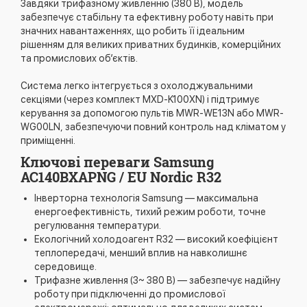
Завдяки трифазному живленню (380 В), модель
забезпечує стабільну та ефективну роботу навіть при
значних навантаженнях, що робить її ідеальним
рішенням для великих приватних будинків, комерційних
та промислових об’єктів.
Система легко інтегрується з охолоджувальними
секціями (через комплект MXD-K100XN) і підтримує
керування за допомогою пультів MWR-WE13N або MWR-
WG00LN, забезпечуючи повний контроль над кліматом у
приміщенні.
Ключові переваги Samsung
AC140BXAPNG / EU Nordic R32
Інверторна технологія Samsung — максимальна
енергоефективність, тихий режим роботи, точне
регулювання температури.
Екологічний холодоагент R32 — високий коефіцієнт
теплопередачі, менший вплив на навколишнє
середовище.
Трифазне живлення (3~ 380 В) — забезпечує надійну
роботу при підключенні до промислової