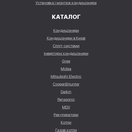
Установка і монтаж кондиціонера
КАТАЛОГ
Кондиціонери
Кондиціонери в Києві
Спліт-системи
Інверторні кондиціонери
Gree
Midea
Mitsubishi Electric
Cooper&Hunter
Daikin
Panasonic
MDV
Рекуператори
Котли
Газові котли