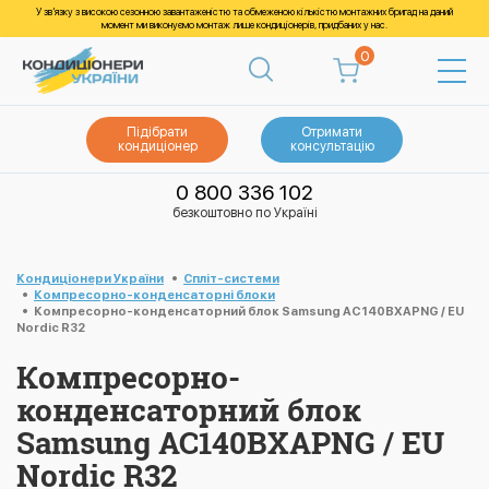
У зв’язку з високою сезонною завантаженістю та обмеженою кількістю монтажних бригад на даний
момент ми виконуємо монтаж лише кондиціонерів, придбаних у нас.
0
Підібрати
Отримати
кондиціонер
консультацію
0 800 336 102
безкоштовно по Україні
Кондиціонери України
Спліт-системи
Компресорно-конденсаторні блоки
Компресорно-конденсаторний блок Samsung AC140BXAPNG / EU
Nordic R32
Компресорно-
конденсаторний блок
Samsung AC140BXAPNG / EU
Nordic R32