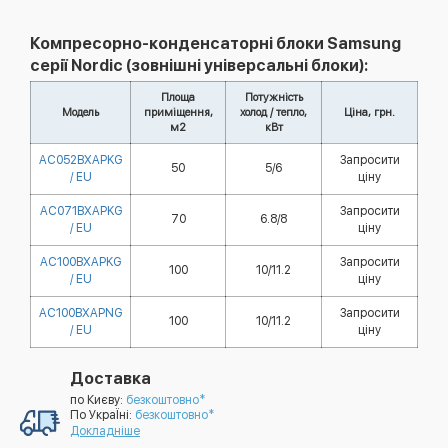
Компресорно-конденсаторні блоки Samsung
серії Nordic (зовнішні універсальні блоки):
Площа
Потужність
Модель
приміщення,
холод / тепло,
Ціна, грн.
м2
кВт
AC052BXAPKG
Запросити
50
5/6
/ EU
ціну
AC071BXAPKG
Запросити
70
6.8/8
/ EU
ціну
AC100BXAPKG
Запросити
100
10/11.2
/ EU
ціну
AC100BXAPNG
Запросити
100
10/11.2
/ EU
ціну
Доставка
по Києву:
безкоштовно*
По УкраЇні:
безкоштовно*
Докладніше