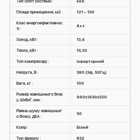
Тип спліт системи :
ккб
Площа приміщення, м2 :
121 – 150
Клас енергоефективнос
A++
ті :
Холод, кВт :
13,4
Тепло, кВт :
15,53
Тип компресору :
інверторний
Напруга, В :
380 (3ф, 50Гц)
Вага, кг :
100
Розмір зовнішнього блок
940x1430x320
у, ШxВxГ, мм :
Рівень шуму зовнішньог
50
о блоку, дБА :
Колір :
Білий
Тип фреону :
R32