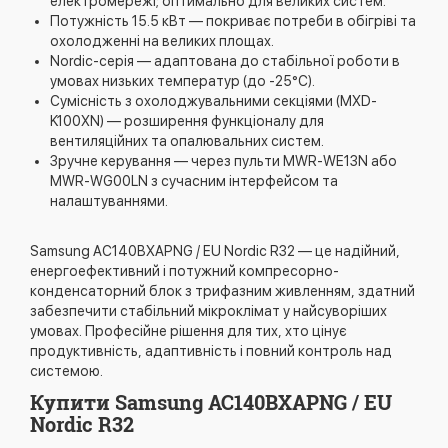
електромережі; оптимально для великих систем.
Потужність 15.5 кВт — покриває потреби в обігріві та
охолодженні на великих площах.
Nordic-серія — адаптована до стабільної роботи в
умовах низьких температур (до -25°C).
Сумісність з охолоджувальними секціями (MXD-
K100XN) — розширення функціоналу для
вентиляційних та опалювальних систем.
Зручне керування — через пульти MWR-WE13N або
MWR-WG00LN з сучасним інтерфейсом та
налаштуваннями.
Samsung AC140BXAPNG / EU Nordic R32 — це надійний,
енергоефективний і потужний компресорно-
конденсаторний блок з трифазним живленням, здатний
забезпечити стабільний мікроклімат у найсуворіших
умовах. Професійне рішення для тих, хто цінує
продуктивність, адаптивність і повний контроль над
системою.
Купити Samsung AC140BXAPNG / EU
Nordic R32