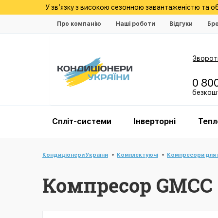
У зв’язку з високою сезонною завантаженістю та 
Про компанію
Наші роботи
Відгуки
Бр
Зворотн
0 80
безкошт
Спліт-системи
Інверторні
Тепл
Кондиціонери України
Комплектуючі
Компресори для 
Компресор GMCC 