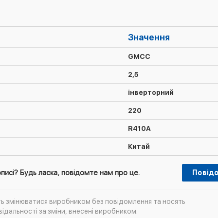
Значення
GMCC
2,5
інверторний
220
R410А
Китай
писі? Будь ласка, повідомте нам про це.
Повід
ть змінюватися виробником без повідомлення та носять
ідальності за зміни, внесені виробником.