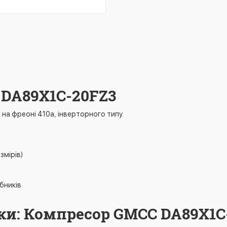
 DA89X1C-20FZ3
а фреоні 410a, інверторного типу.
змірів)
бників
ки: Компресор GMCC DA89X1C