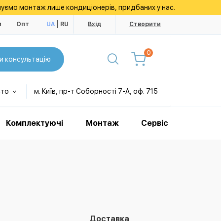
уємо монтаж лише кондиціонерів, придбаних у нас.
и
Опт
UA
RU
Вхід
Створити
0
и консультацію
сто
м. Київ, пр-т Соборності 7-А, оф. 715
Комплектуючі
Монтаж
Сервіс
Доставка