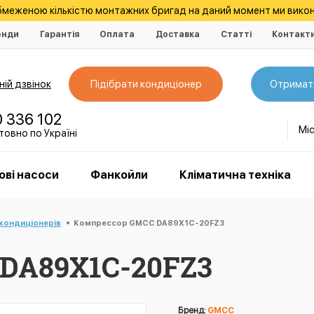
обмеженою кількістю монтажних бригад на даний момент ми викон
енди
Гарантія
Оплата
Доставка
Статті
Контакт
ій дзвінок
Підібрати кондиціонер
Отримат
0 336 102
Мі
овно по Україні
ові насоси
Фанкойли
Кліматична техніка
кондиціонерів
Компрессор GMCC DA89X1C-20FZ3
DA89X1C-20FZ3
Бренд:
GMCC