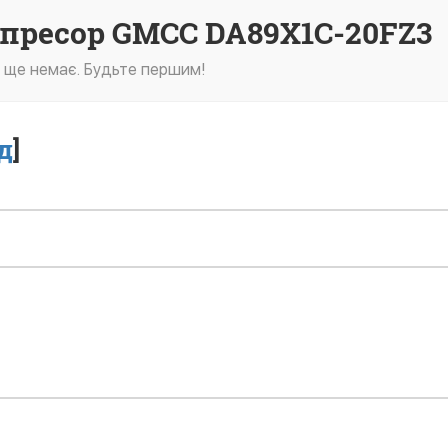
мпресор GMCC DA89X1C-20FZ3
в ще немає. Будьте першим!
д
]