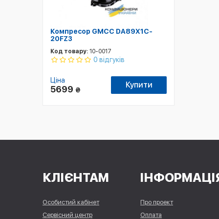
Компресор GMCC DA89X1C-
20FZ3
Код товару:
10-0017
0 відгуків
Ціна
Купити
5699
₴
КЛІЄНТАМ
ІНФОРМАЦІ
Особистий кабінет
Про проект
Сервісний центр
Оплата