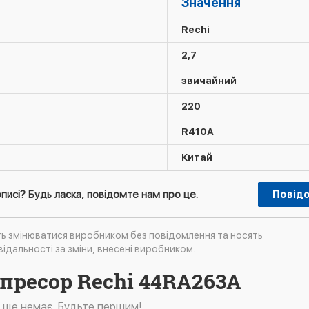
Значення
Rechi
2,7
звичайний
220
R410А
Китай
писі? Будь ласка, повідомте нам про це.
Повід
ть змінюватися виробником без повідомлення та носять
ідальності за зміни, внесені виробником.
мпресор Rechi 44RA263A
в ще немає. Будьте першим!