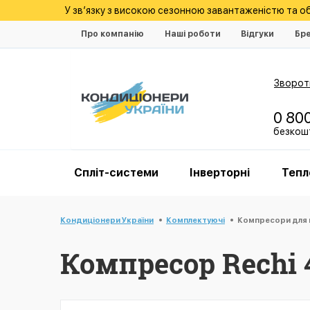
У зв’язку з високою сезонною завантаженістю та 
Про компанію
Наші роботи
Відгуки
Бр
Зворотн
0 80
безкошт
Спліт-системи
Інверторні
Тепл
Кондиціонери України
Комплектуючі
Компресори для 
Компресор Rechi