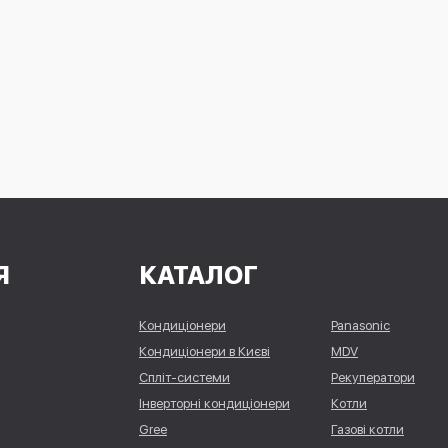
Я
КАТАЛОГ
Кондиціонери
Panasonic
Кондиціонери в Києві
MDV
Спліт-системи
Рекуператори
Інверторні кондиціонери
Котли
Gree
Газові котли