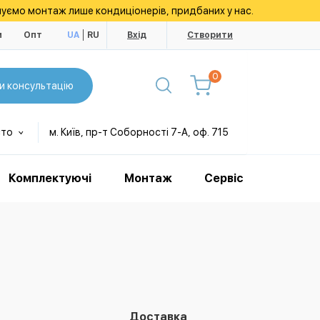
уємо монтаж лише кондиціонерів, придбаних у нас.
и
Опт
UA
RU
Вхід
Створити
0
и консультацію
сто
м. Київ, пр-т Соборності 7-А, оф. 715
Комплектуючі
Монтаж
Сервіс
Доставка