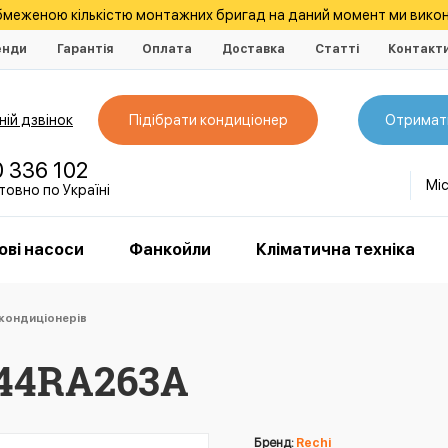
обмеженою кількістю монтажних бригад на даний момент ми викон
енди
Гарантія
Оплата
Доставка
Статті
Контакт
ій дзвінок
Підібрати кондиціонер
Отримат
0 336 102
Мі
овно по Україні
ові насоси
Фанкойли
Кліматична техніка
кондиціонерів
 44RA263A
Бренд:
Rechi