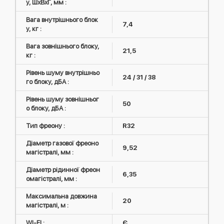
у, ШxВxГ, мм :
Вага внутрішнього блок
7,4
у, кг :
Вага зовнішнього блоку,
21,5
кг :
Рівень шуму внутрішньо
24 / 31 / 38
го блоку, дБА :
Рівень шуму зовнішньог
50
о блоку, дБА :
Тип фреону :
R32
Діаметр газової фреоно
9,52
магістралі, мм :
Діаметр рідинної фреон
6,35
омагістралі, мм :
Максимальна довжина
20
магістралі, м :
WI-FI :
Є