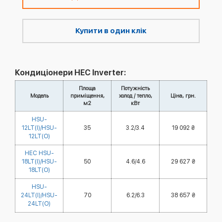
Купити в один клік
Кондиціонери HEC Inverter:
Площа
Потужність
Модель
приміщення,
холод / тепло,
Ціна, грн.
м2
кВт
HSU-
12LT(I)/HSU-
35
3.2/3.4
19 092 ₴
12LT(O)
HEC HSU-
18LT(I)/HSU-
50
4.6/4.6
29 627 ₴
18LT(O)
HSU-
24LT(I)/HSU-
70
6.2/6.3
38 657 ₴
24LT(O)