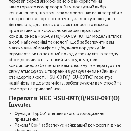
переваг, серед яких основною є використання
інверторного компресора. Вам доступний вибір
кондиціонера, що повністю задовольняє ваші потреби в
створенні комфортного клімату за доступною ціною.
Звітливість, здатність до ефективності та висока
продуктивність - ось основні характеристики
кондиціонера HSU-09T(I)/HSU-09T(O). Ця модель втілює
в собі найсучасніші технології, щоб забезпечити вам
максимальний комфорт у будь-яку пору року. Чи
вирушаєте ви на похідний поход у гарячу літню погоду
або відпочиваєте в теплий вечір удома, цей
кондиціонер забезпечить вам ідеальну температуру та
свіжу атмосферу. Створений з урахуванням найвищих
стандартів якості, HSU-09T(I)/HSU-09T(O) гарантує
надійність та довговічність, забезпечуючи вам спокій та
комфорт на тривалий час.
Переваги HEC HSU-09T(I)/HSU-09T(O)
Inverter
Функція "Турбо" для швидкого охолодження
приміщення.
Режим "Сон" забезпечує найкращий комфорт під час
відпочинку.