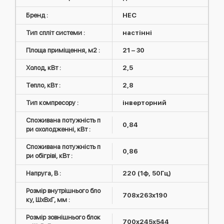
Бренд :
HEC
Тип спліт системи :
настінні
Площа приміщення, м2 :
21 – 30
Холод, кВт :
2,5
Тепло, кВт :
2,8
Тип компресору :
інверторний
Споживана потужність п
0,84
ри охолодженні, кВт :
Споживана потужність п
0,86
ри обігріві, кВт :
Напруга, В :
220 (1ф, 50Гц)
Розмір внутрішнього бло
708x263x190
ку, ШxВxГ, мм :
Розмір зовнішнього блок
700x245x544