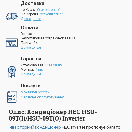
Доставка
по Києву:
безкоштовно*
По УкраЇні:
безкоштовно*
Докладніше
Оплата
Готівка
Безготівковий розрахунок з ПДВ
Приват 24
Докладніше
Гарантія
Устаткування:
12 місяців
Монтаж:
1 рік
Докладніше
Послуги
Монтажні роботи
Сервісне обслуговування
Опис: Кондиціонер HEC HSU-
09T(I)/HSU-09T(O) Inverter
Інверторний кондиціонер
HEC Inverter пропонує багато