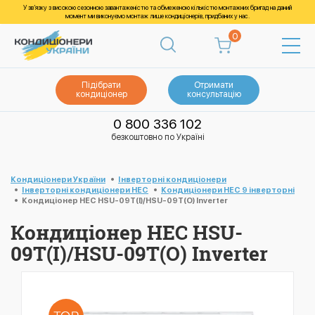
У зв’язку з високою сезонною завантаженістю та обмеженою кількістю монтажних бригад на даний
момент ми виконуємо монтаж лише кондиціонерів, придбаних у нас.
0
Підібрати
Отримати
кондиціонер
консультацію
0 800 336 102
безкоштовно по Україні
Кондиціонери України
Інверторні кондиціонери
Інверторні кондиціонери HEC
Кондиціонери HEC 9 інверторні
Кондиціонер HEC HSU-09T(I)/HSU-09T(O) Inverter
Кондиціонер HEC HSU-
09T(I)/HSU-09T(O) Inverter