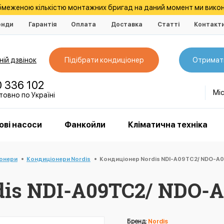
обмеженою кількістю монтажних бригад на даний момент ми викон
енди
Гарантія
Оплата
Доставка
Статті
Контакт
ій дзвінок
Підібрати кондиціонер
Отримат
0 336 102
Мі
овно по Україні
ові насоси
Фанкойли
Кліматична техніка
іонери
Кондиціонери Nordis
Кондиціонер Nordis NDI-A09TC2/ NDO-A0
is NDI-A09TC2/ NDO-
Бренд:
Nordis