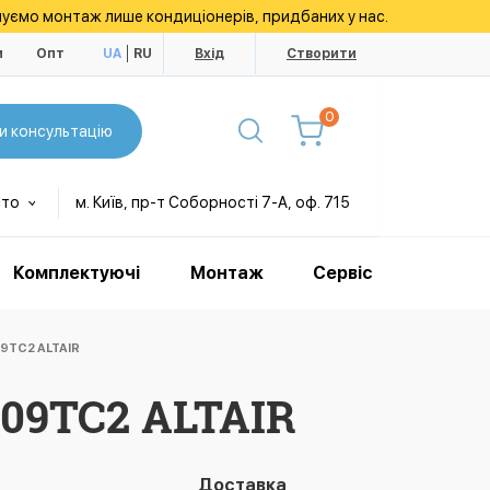
уємо монтаж лише кондиціонерів, придбаних у нас.
и
Опт
UA
RU
Вхід
Створити
0
и консультацію
сто
м. Київ, пр-т Соборності 7-А, оф. 715
Комплектуючі
Монтаж
Сервіс
9TC2 ALTAIR
A09TC2 ALTAIR
Доставка