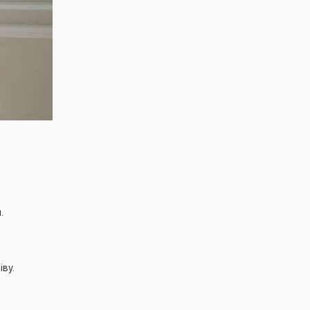
.
ву.