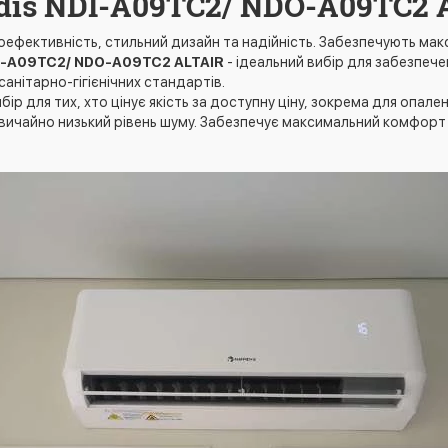
dis NDI-A09TC2/ NDO-A09TC2 
оефективність, стильний дизайн та надійність. Забезпечують ма
DI-A09TC2/ NDO-A09TC2 ALTAIR
- ідеальний вибір для забезпеч
анітарно-гігієнічних стандартів.
ибір для тих, хто цінує якість за доступну ціну, зокрема для опал
звичайно низький рівень шуму. Забезпечує максимальний комфорт