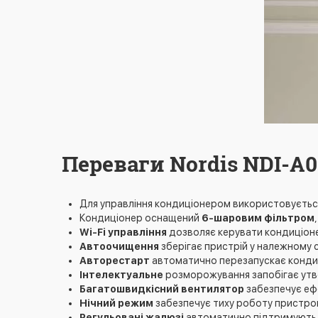
Переваги Nordis NDI-A
Для управління кондиціонером використовуєть
Кондиціонер оснащений
6-шаровим фільтром
Wi-Fi управління
дозволяє керувати кондиціон
Автоочищення
зберігає пристрій у належному с
Авторестарт
автоматично перезапускає кондиц
Інтелектуальне
розморожування запобігає утво
Багатошвидкісний вентилятор
забезпечує еф
Нічний режим
забезпечує тиху роботу пристрою
Регульовані жалюзі
автоматично підтримують 