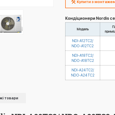
Купити з монтаже
Кондіционери Nordis сер
П
Модель
примі
NDI-A12TC2/
NDO-A12TC2
NDI-A18TC2/
NDO-A18TC2
NDI-A24TC2/
NDO-A24TC2
жі товари