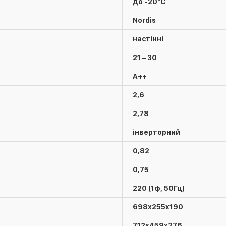
до -20°C
Nordis
настінні
21 – 30
A++
2,6
2,78
інверторний
0,82
0,75
220 (1ф, 50Гц)
698х255х190
712x459x276