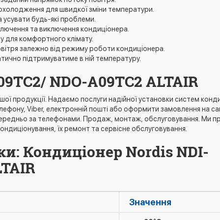
 охолодження для швидкої зміни температури.
 усувати будь-які проблеми.
лючення та виключення кондиціонера.
 для комфортного клімату.
овітря залежно від режиму роботи кондиціонера.
тично підтримуватиме в ній температуру.
09TC2/ NDO-A09TC2 ALTAIR
ашої продукції. Надаємо послуги надійної установки систем конди
ефону, Viber, електронній пошті або оформити замовлення на сай
ередньо за телефонами. Продаж, монтаж, обслуговування. Ми прац
ондиціонування, їх ремонт та сервісне обслуговування.
и: Кондиціонер Nordis NDI-
LTAIR
Значення