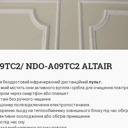
09TC2/ NDO-A09TC2 ALTAIR
ся бездротовий інфрачервоний дистанційний
пульт.
, який містить іони активного вугілля і срібла для очищення повітря
ером через смартфон або планшет.
тані без ручного чищення.
іонер після відключення електропостачання.
ренню льоду на теплообміннику зовнішнього блоку під час обігрі
ективне охолодження або обігрів приміщення.
 під час сну.
заданий напрямок потоку повітря.