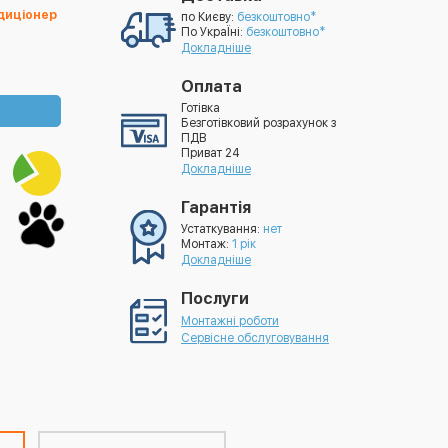
ндиціонер
по Києву:
безкоштовно*
По УкраЇні:
безкоштовно*
Докладніше
Оплата
Готівка
Безготівковий розрахунок з
ПДВ
Приват 24
Докладніше
Гарантія
Устаткування:
нет
Монтаж:
1 рік
Докладніше
Послуги
Монтажні роботи
Сервісне обслуговування