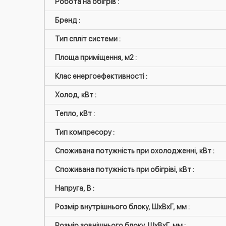
Робота на обігрів :
Бренд :
Тип спліт системи :
Площа приміщення, м2 :
Клас енергоефективності :
Холод, кВт :
Тепло, кВт :
Тип компресору :
Споживана потужність при охолодженні, кВт :
Споживана потужність при обігріві, кВт :
Напруга, В :
Розмір внутрішнього блоку, ШxВxГ, мм :
Розмір зовнішнього блоку, ШxВxГ, мм :