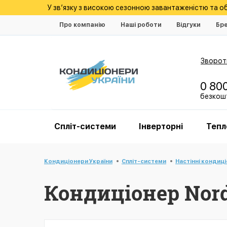
У зв’язку з високою сезонною завантаженістю та 
Про компанію
Наші роботи
Відгуки
Бр
Зворотн
0 80
безкошт
Спліт-системи
Інверторні
Тепл
Кондиціонери України
Спліт-системи
Настінні кондиц
Кондиціонер Nord