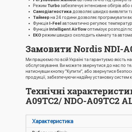
Режим
Turbo
забезпечує інтенсивне обігрів або
Самодіагностика
дозволяє швидко виявляти та
Таймер
на 24 години дозволяє програмувати вк
Функція
I-Feel
автоматично регулює температуру
Функція
Intelligent Airflow
оптимізує розподіл п
ЕКО
режим швидко охолодить кімнату та автома
Замовити Nordis NDI-A
Ми працюємо по всій Україні та гарантуємо якість н
обслуговування. Ви можете звернутися до нас по тел
натиснувши кнопку "Купити", або звернутися безпос
продукції, забезпечуючи надійну установку систем к
Технічні характеристик
A09TC2/ NDO-A09TC2 A
Характеристика