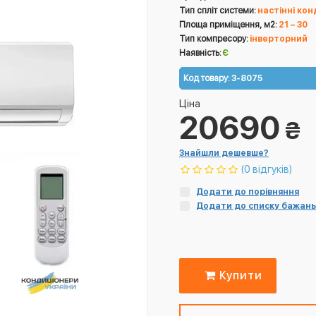
Тип спліт системи:
настінні ко
Площа приміщення, м2:
21 – 30
Тип компресору:
інверторний
Наявність:
Є
Код товару:
3-8075
Ціна
20690
₴
Знайшли дешевше?
(0 відгуків)
Додати до порівняння
Додати до списку бажань
Купити