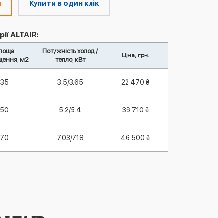
м
Купити в один клік
ії ALTAIR:
лоща
Потужність холод /
Ціна, грн.
щення, м2
тепло, кВт
35
3.5/3.65
22 470 ₴
50
5.2/5.4
36 710 ₴
70
7.03/7.18
46 500 ₴