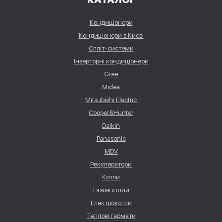
Кондиціонери
Кондиціонери в Києві
Спліт-системи
Інверторні кондиціонери
Gree
Midea
Mitsubishi Electric
Cooper&Hunter
Daikin
Panasonic
MDV
Рекуператори
Котли
Газові котли
Електрокотли
Теплові гармати