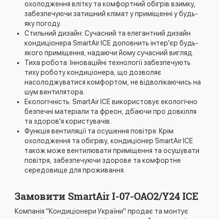
охолодження влітку та комфортний обігрів взимку,
забезпечуючи затишний клімат у приміщенні у будь-
яку погоду.
Стильний дизайн: Сучасний та елегантний дизайн
кондиціонера SmartAir ICE доповнить інтер'єр будь-
якого приміщення, надаючи йому сучасний вигляд.
Тиха робота: Інноваційні технології забезпечують
тиху роботу кондиціонера, що дозволяє
насолоджуватися комфортом, не відволікаючись на
шум вентилятора.
Екологічність: SmartAir ICE використовує екологічно
безпечні матеріали та фреон, дбаючи про довкілля
та здоров'я користувачів.
Функція вентиляції та осушення повітря: Крім
охолодження та обігріву, кондиціонер SmartAir ICE
також може вентилювати приміщення та осушувати
повітря, забезпечуючи здорове та комфортне
середовище для проживання.
Замовити SmartAir I-07-OAO2/Y24 ICE
Компанія "Кондиціонери України" продає та монтує