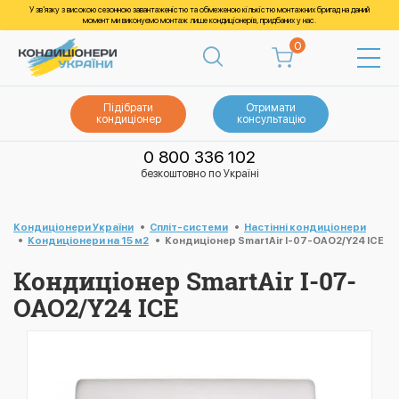
У зв’язку з високою сезонною завантаженістю та обмеженою кількістю монтажних бригад на даний
момент ми виконуємо монтаж лише кондиціонерів, придбаних у нас.
0
Підібрати
Отримати
кондиціонер
консультацію
0 800 336 102
безкоштовно по Україні
Кондиціонери України
Спліт-системи
Настінні кондиціонери
Кондиціонери на 15 м2
Кондиціонер SmartAir I-07-OAO2/Y24 ICE
Кондиціонер SmartAir I-07-
OAO2/Y24 ICE