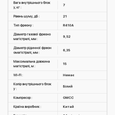
Вага внутрішнього блок
7
у, кг :
Рівень шуму, дБ :
21
Тип фреону :
R410А
Діаметр газової фреоно
9,52
магістралі, мм :
Діаметр рідинної фреон
6,35
омагістралі, мм :
Максимальна довжина
15
магістралі, м :
WI-FI :
Немає
Колір внутрішнього блок
Білий
у :
Компресор :
GMCC
Країна виробник :
Китай