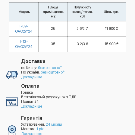
Площа
Потужність
Модель
приміщення,
холод / тепло,
Ціна, грн.
м2
кВт
I-09-
25
2.6/2.7
11 900 ₴
OAO2/Y24
I-12-
35
3.2/3.6
15 900 ₴
OAO2/Y24
Доставка
по Києву:
безкоштовно*
По УкраЇні:
безкоштовно*
Докладніше
Оплата
Готівка
Безготівковий розрахунок з ПДВ
Приват 24
Докладніше
Гарантія
Устаткування:
24 місяці
Монтаж:
1 рік
Докладніше