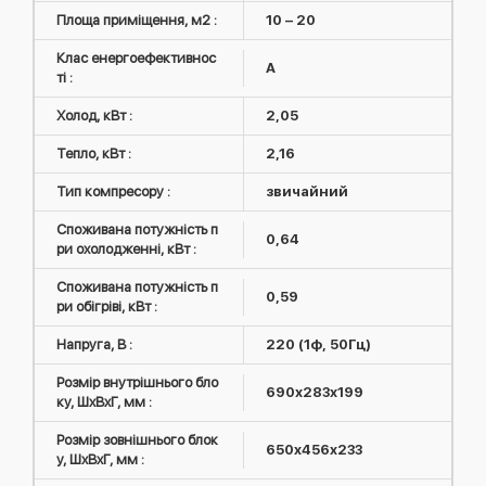
Площа приміщення, м2 :
10 – 20
Клас енергоефективнос
A
ті :
Холод, кВт :
2,05
Тепло, кВт :
2,16
Тип компресору :
звичайний
Споживана потужність п
0,64
ри охолодженні, кВт :
Споживана потужність п
0,59
ри обігріві, кВт :
Напруга, В :
220 (1ф, 50Гц)
Розмір внутрішнього бло
690х283х199
ку, ШxВxГ, мм :
Розмір зовнішнього блок
650x456x233
у, ШxВxГ, мм :