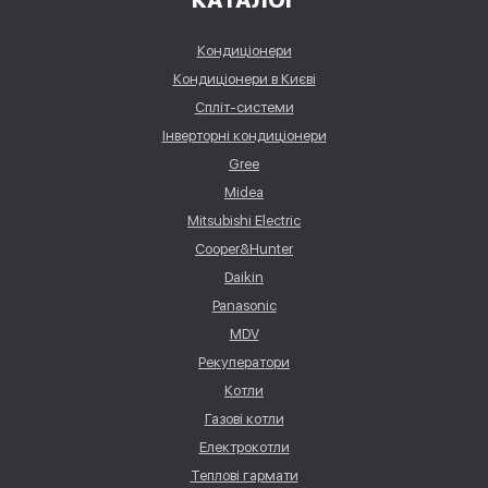
КАТАЛОГ
Кондиціонери
Кондиціонери в Києві
Спліт-системи
Інверторні кондиціонери
Gree
Midea
Mitsubishi Electric
Cooper&Hunter
Daikin
Panasonic
MDV
Рекуператори
Котли
Газові котли
Електрокотли
Теплові гармати