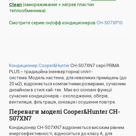
Clean
(замораживание + нагрев пластин
теплообменника).
Смотрите серию он/офф кондиционеров
CH-S07XP10
Кондиционер Cooper&Hunter
CH-S07XN7 серії PRIMA
PLUS – традиційна (неінверторна) спліт-
система. Модель настінна, для невеликих приміщень (до
20 м2), відрізняється компактними розмірами, сучасним
дизайном в стилі хай-тек. Має всі основні функції
сучасних кондиціонерів – охолодження, обігрів,
вентиляція, фільтрація, іонізація і осушення повітря.
Переваги моделі Cooper&Hunter CH-
S07XN7
Кондиціонер CH-S07XN7 відрізняється високим рівнем
енергоефективності, відноситься до класу А, для