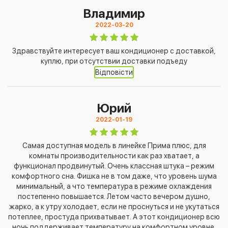
Владимир
2022-03-20
Здравствуйте интересует ваш кондиционер с доставкой,
куплю, при отсутствии доставки подъеду
Відповісти
Юрий
2022-01-19
Самая доступная модель в линейке Прима плюс, для
комнаты производительности как раз хватает, а
функционал продвинутый. Очень классная штука – режим
комфортного сна. Фишка не в том даже, что уровень шума
минимальный, а что температура в режиме охлаждения
постепенно повышается. Летом часто вечером душно,
жарко, а к утру холодает, если не проснуться и не укутаться
потеплее, простуда прихватывает. А этот кондиционер всю
ночь поддерживает температуру на комфортном уровне,