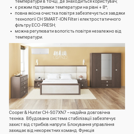
температури в точці, де знаходиться користувач;
є режим підтримки температури на рівні + 8°;
повна якісна очистка повітря забезпечується завдяки
технології CH SMART-ION Filter і електростатичного
фільтру ЕСО-FRESH;
можна регулювати вологість повітря незалежно від
температури.
Cooper & Hunter CH-S07XN7 – надійна довговічна
техніка. Вбудована система стабілізації забезпечує
захист від стрибків напруги. Блокування управління
захищає від некоректних команд. Функція