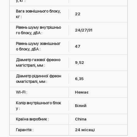
у, кг :
Вага зовнішнього блоку,
22
кг :
Рівень шуму внутрішньо
24/27/31
го блоку, дБА :
Рівень шуму зовнішньог
47
о блоку, дБА :
Діаметр газової фреоно
9,52
магістралі, мм :
Діаметр рідинної фреон
6,35
омагістралі, мм :
WI-FI :
Немає
Колір внутрішнього блок
Білий
у :
Країна виробник :
China
Гарантія :
24 місяці