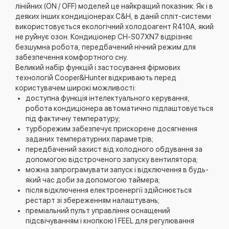
лінійних (ON / OFF) моделей це найкращий показник. Як і в
деяких інших кондиціонерах C&H, в даній спліт-системи
використовується екологічний холодоагент R410A, який
не руйнує озон. Кондиціонер CH-S07XN7 відрізняє
безшумна робота, передбачений нічний режим для
забезпечення комфортного сну.
Великий набір функцій і застосування фірмових
технологій Cooper&Hunter відкривають перед
користувачем широкі можливості:
доступна функція інтелектуального керування,
робота кондиціонера автоматично підлаштовується
під фактичну температуру;
турборежим забезпечує прискорене досягнення
заданих температурних параметрів;
передбачений захист від холодного обдування за
допомогою відстроченого запуску вентилятора;
можна запрограмувати запуск і відключення в будь-
який час доби за допомогою таймера;
після відключення електроенергії здійснюється
рестарт зі збереженням налаштувань;
преміальний пульт управління оснащений
підсвічуванням і кнопкою I FEEL для регулювання