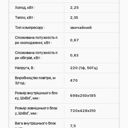
Холод, кВт :
2,25
Тепло, кВт :
2,35
Тип компресору :
звичайний
Споживана потужність п
0,67
ри охолодженні, кВт :
Споживана потужність п
0,63
ри обігріві, кВт :
Напруга, В :
220 (1ф, 50Гц)
Виробництво повітря, м
470
3/год :
Розмір внутрішнього бло
698х250х185
ку, ШxВxГ, мм :
Розмір зовнішнього блок
720x428x310
у, ШxВxГ, мм :
Вага внутрішнього блок
7,5