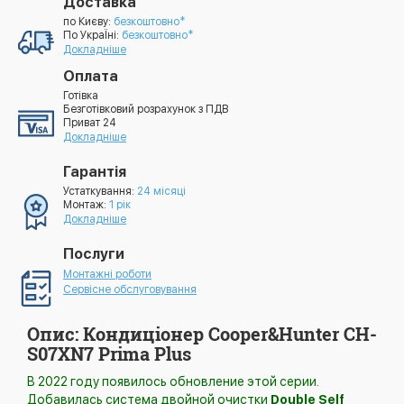
Доставка
по Києву:
безкоштовно*
По УкраЇні:
безкоштовно*
Докладніше
Оплата
Готівка
Безготівковий розрахунок з ПДВ
Приват 24
Докладніше
Гарантія
Устаткування:
24 місяці
Монтаж:
1 рік
Докладніше
Послуги
Монтажні роботи
Сервісне обслуговування
Опис: Кондиціонер Cooper&Hunter CH-
S07XN7 Prima Plus
В 2022 году появилось обновление этой серии.
Добавилась система двойной очистки
Double Self