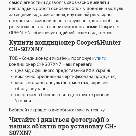
самодіагностики дозволяє своєчасно виявляти
неполадки в роботі основних блоків. Зовнішній модуль
захищений від обмерзання, внутрішній регулярно
піддається самоочищенню і осушенню, що запобігає
розмноженню патогенних мікроорганізмів. Покриття
GREEN-FIN забезпечує надійний захист від корозії.
Купити кондиціонер Cooper&Hunter
CH-S07XN7
ТОВ «Кондиціонери України» пропонує
купити
кондиціонер CH-S07XN7. Наші переваги:
ціна від офіційного представника КХ в Україні;
виключно оригінальна сертифікована продукція;
кваліфіковані консультації, монтаж, сервісне
обслуговування;
оперативна безкоштовна доставка в регіони
України.
Вибирайте кращого виробника і якісну техніку!
Читайте і дивіться фотографії з
наших об'єктів про установку CH-
S07XN7