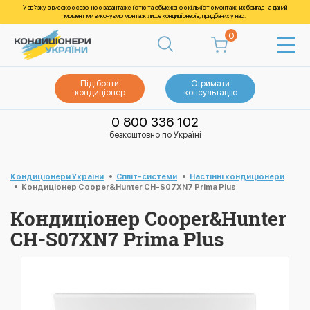
У зв’язку з високою сезонною завантаженістю та обмеженою кількістю монтажних бригад на даний
момент ми виконуємо монтаж лише кондиціонерів, придбаних у нас.
0
Підібрати
Отримати
кондиціонер
консультацію
0 800 336 102
безкоштовно по Україні
Кондиціонери України
Спліт-системи
Настінні кондиціонери
Кондиціонер Cooper&Hunter CH-S07XN7 Prima Plus
Кондиціонер Cooper&Hunter
CH-S07XN7 Prima Plus