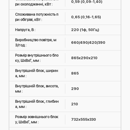
0,59 (0,09-1,40)
ри охолодженні, кВт :
Споживана потужність п
0,65 (0,16-1,65)
ри обігріві, кВт :
Напруга, В :
220 (1ф, 50Гц)
Виробництво повітря, м
660/490/420/390
3/год :
Розмір внутрішнього бло
865x290x210
ку, ШxВxГ, мм :
Внутрішній блок, ширин
865
а, мм :
Внутрішній блок, висота,
290
мм :
Внутрішній блок, глибин
210
а, мм :
Розмір зовнішнього блок
732x555x330
у, ШxВxГ, мм :