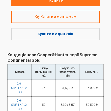
Купити
Купити з монтажем
Купити в один клік
Кондиціонери Cooper&Hunter серії Supreme
Continental Gold:
Площа
Потужність
Модель
приміщення,
холод / тепло,
Ціна, грн.
м2
кВт
CH-
S12FTXAL2-
35
3,5 / 3,8
36 999 ₴
GD
CH-
S18FTXAL2-
50
5,30 / 5,57
50 599 ₴
GD