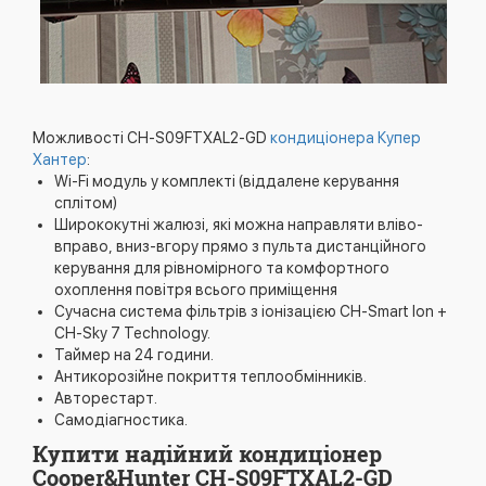
Можливості CH-S09FTXAL2-GD
кондиціонера Купер
Хантер
:
Wi-Fi модуль у комплекті (віддалене керування
сплітом)
Ширококутні жалюзі, які можна направляти вліво-
вправо, вниз-вгору прямо з пульта дистанційного
керування для рівномірного та комфортного
охоплення повітря всього приміщення
Сучасна система фільтрів з іонізацією CH-Smart Ion +
CH-Sky 7 Technology.
Таймер на 24 години.
Антикорозійне покриття теплообмінників.
Авторестарт.
Самодіагностика.
Купити надійний кондиціонер
Cooper&Hunter CH-S09FTXAL2-GD