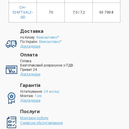
CH-
S24FTXAL2-
70
7,0 / 7,2
63 799 ₴
GD
Доставка
по Києву:
безкоштовно*
По УкраЇні:
безкоштовно*
Докладніше
Оплата
Готівка
Безготівковий розрахунок з ПДВ
Приват 24
Докладніше
Гарантія
Устаткування:
24 місяці
Монтаж:
1 рік
Докладніше
Послуги
Монтажні роботи
Сервісне обслуговування