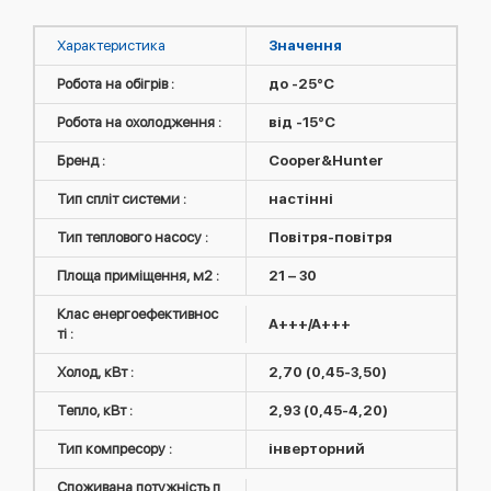
Характеристика
Значення
Робота на обігрів :
до -25°C
Робота на охолодження :
від -15°C
Бренд :
Cooper&Hunter
Тип спліт системи :
настінні
Тип теплового насосу :
Повітря-повітря
Площа приміщення, м2 :
21 – 30
Клас енергоефективнос
A+++/A+++
ті :
Холод, кВт :
2,70 (0,45-3,50)
Тепло, кВт :
2,93 (0,45-4,20)
Тип компресору :
інверторний
Споживана потужність п