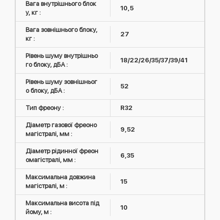
Вага внутрішнього блок
10,5
у, кг :
Вага зовнішнього блоку,
27
кг :
Рівень шуму внутрішньо
18/22/26/35/37/39/41
го блоку, дБА :
Рівень шуму зовнішньог
52
о блоку, дБА :
Тип фреону :
R32
Діаметр газової фреоно
9,52
магістралі, мм :
Діаметр рідинної фреон
6,35
омагістралі, мм :
Максимальна довжина
15
магістралі, м :
Максимальна висота під
10
йому, м :