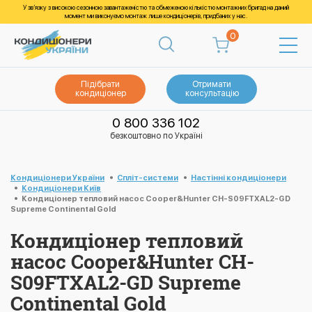
У зв’язку з високою сезонною завантаженістю та обмеженою кількістю монтажних бригад на даний
момент ми виконуємо монтаж лише кондиціонерів, придбаних у нас.
0
Підібрати
Отримати
кондиціонер
консультацію
0 800 336 102
безкоштовно по Україні
Кондиціонери України
Спліт-системи
Настінні кондиціонери
Кондиціонери Київ
Кондиціонер тепловий насос Cooper&Hunter CH-S09FTXAL2-GD
Supreme Continental Gold
Кондиціонер тепловий
насос Cooper&Hunter CH-
S09FTXAL2-GD Supreme
Continental Gold