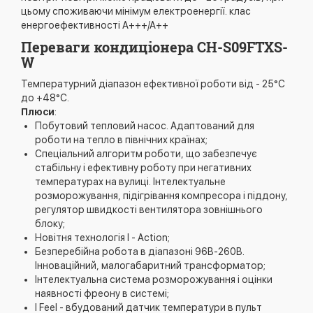
цьому споживаючи мінімум електроенергії. клас
енергоефективності А+++/А++
Переваги кондиціонера CH-S09FTXS-
W
Температурний діапазон ефективної роботи від - 25°С
до +48°С.
Плюси
:
Побутовий тепловий насос. Адаптований для
роботи на тепло в північних країнах;
Спеціальний алгоритм роботи, що забезпечує
стабільну і ефективну роботу при негативних
температурах на вулиці. Інтелектуальне
розморожування, підігрівання компресора і піддону,
регулятор швидкості вентилятора зовнішнього
блоку;
Новітня технологія I - Action;
Безперебійна робота в діапазоні 96В-260В.
Інноваційний, малогабаритний трансформатор;
Інтелектуальна система розморожування і оцінки
наявності фреону в системі;
I Feel - вбудований датчик температури в пульт