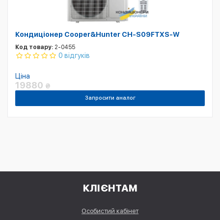
Кондиціонер Cooper&Hunter CH-S09FTXS-W
Код товару:
2-0455
0 відгуків
Ціна
19880
₴
Запросити аналог
КЛІЄНТАМ
Особистий кабінет