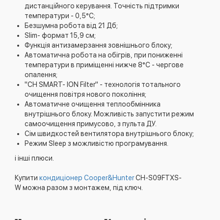
дистанційного керування. Точність підтримки
температури - 0,5°C;
Безшумна робота від 21 Дб;
Slim- формат 15,9 см;
Функція антизамерзання зовнішнього блоку;
Автоматична робота на обігрів, при пониженні
температури в приміщенні нижче 8°C - чергове
опалення;
"CH SMART- ION Filter" - технологія тотального
очищення повітря нового покоління;
Автоматичне очищення теплообмінника
внутрішнього блоку. Можливість запустити режим
самоочищення примусово, з пульта ДУ.
Сім швидкостей вентилятора внутрішнього блоку;
Режим Sleep з можливістю програмування.
і інші плюси.
Купити
кондиціонер Cooper&Hunter
CH-S09FTXS-
W можна разом з монтажем, під ключ.