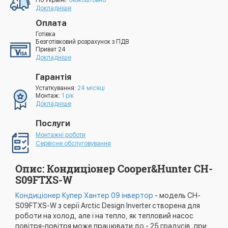
По УкраЇні:
безкоштовно*
Докладніше
Оплата
Готівка
Безготівковий розрахунок з ПДВ
Приват 24
Докладніше
Гарантія
Устаткування:
24 місяці
Монтаж:
1 рік
Докладніше
Послуги
Монтажні роботи
Сервісне обслуговування
Опис: Кондиціонер Cooper&Hunter CH-
S09FTXS-W
Кондиціонер Купер Хантер 09 інвертор
- модель CH-
S09FTXS-W з серії Arctic Design Inverter створена для
роботи на холод, але і на тепло, як тепловий насос
повітря-повітря може працювати до - 25 градусів, при