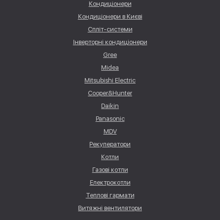
Кондиціонери
Кондиціонери в Києві
Спліт-системи
Інверторні кондиціонери
Gree
Midea
Mitsubishi Electric
Cooper&Hunter
Daikin
Panasonic
MDV
Рекуператори
Котли
Газові котли
Електрокотли
Теплові гармати
Витяжні вентилятори