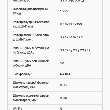
Напруга, В :
220 (1ф, 50Гц)
Виробництво повітря, м
1550
3/год :
Розмір внутрішнього бло
896х320х159
ку, ШxВxГ, мм :
Розмір зовнішнього блок
724х540х320
у, ШxВxГ, мм :
Рівень шуму внутрішньо
21 / 25 / 27 / 29 / 32
го блоку, дБА :
Рівень шуму зовнішньог
50
о блоку, дБА :
Тип фреону :
R410А
Діаметр газової фреоно
9,52
магістралі, мм :
Діаметр рідинної фреон
6,35
омагістралі, мм :
WI-FI :
Є