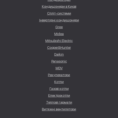
Кондиціонери в Києві
Спліт-системи
Інверторні кондиціонери
Gree
Midea
Mitsubishi Electric
Cooper&Hunter
Daikin
Panasonic
MDV
Рекуператори
Котли
Газові котли
Електрокотли
Теплові гармати
Витяжні вентилятори