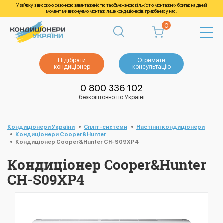
У зв’язку з високою сезонною завантаженістю та обмеженою кількістю монтажних бригад на даний
момент ми виконуємо монтаж лише кондиціонерів, придбаних у нас.
0
Підібрати
Отримати
кондиціонер
консультацію
0 800 336 102
безкоштовно по Україні
Кондиціонери України
Спліт-системи
Настінні кондиціонери
Кондиціонери Cooper&Hunter
Кондиціонер Cooper&Hunter CH-S09XP4
Кондиціонер Cooper&Hunter
CH-S09XP4