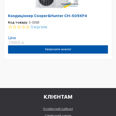
Кондиціонер Cooper&Hunter CH-S09XP4
Код товару:
2-0393
0 відгуків
Ціна
7980
₴
Запросити аналог
КЛІЄНТАМ
Особистий кабінет
Сервісний центр