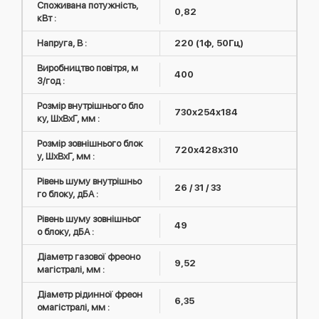
Споживана потужність,
0,82
кВт :
Напруга, В :
220 (1ф, 50Гц)
Виробництво повітря, м
400
3/год :
Розмір внутрішнього бло
730x254x184
ку, ШxВxГ, мм :
Розмір зовнішнього блок
720x428x310
у, ШxВxГ, мм :
Рівень шуму внутрішньо
26 / 31 / 33
го блоку, дБА :
Рівень шуму зовнішньог
49
о блоку, дБА :
Діаметр газової фреоно
9,52
магістралі, мм :
Діаметр рідинної фреон
6,35
омагістралі, мм :