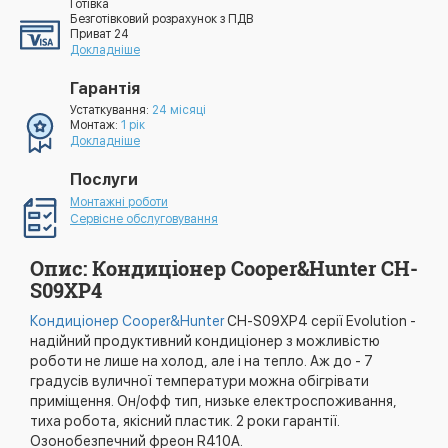
Готівка
Безготівковий розрахунок з ПДВ
Приват 24
Докладніше
Гарантія
Устаткування:
24 місяці
Монтаж:
1 рік
Докладніше
Послуги
Монтажні роботи
Сервісне обслуговування
Опис: Кондиціонер Cooper&Hunter CH-
S09XP4
Кондиціонер Cooper&Hunter
CH-S09XP4 серії Evolution -
надійний продуктивний кондиціонер з можливістю
роботи не лише на холод, але і на тепло. Аж до - 7
градусів вуличної температури можна обігрівати
приміщення. Он/офф тип, низьке електроспоживання,
тиха робота, якісний пластик. 2 роки гарантії.
Озонобезпечний фреон R410A.