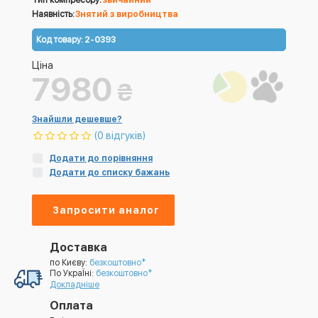
Тип компресору:
звичайний
Наявність:
Знятий з виробництва
Код товару:
2-0393
Ціна
7980
₴
Знайшли дешевше?
(0 відгуків)
Додати до порівняння
Додати до списку бажань
Запросити аналог
Доставка
по Києву:
безкоштовно*
По УкраЇні:
безкоштовно*
Докладніше
Оплата