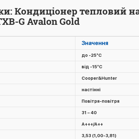
ки: Кондиціонер тепловий н
XB-G Avalon Gold
Значення
до -25°C
від -15°C
Cooper&Hunter
настінні
Повітря-повітря
31 – 40
A+++/A++
3,53 (1,00-3,81)