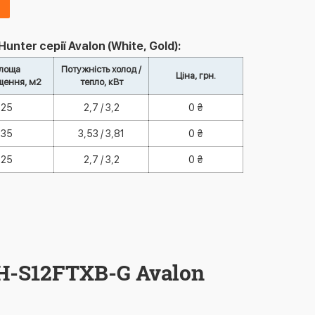
ter серії Avalon (White, Gold):
лоща
Потужність холод /
Ціна, грн.
щення, м2
тепло, кВт
25
2,7 / 3,2
0 ₴
35
3,53 / 3,81
0 ₴
25
2,7 / 3,2
0 ₴
H-S12FTXB-G Avalon