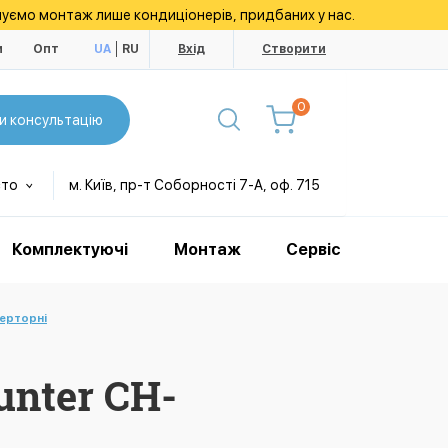
уємо монтаж лише кондиціонерів, придбаних у нас.
и
Опт
UA
RU
Вхід
Створити
0
и консультацію
сто
м. Київ, пр-т Соборності 7-А, оф. 715
Комплектуючі
Монтаж
Сервіс
верторні
nter CH-