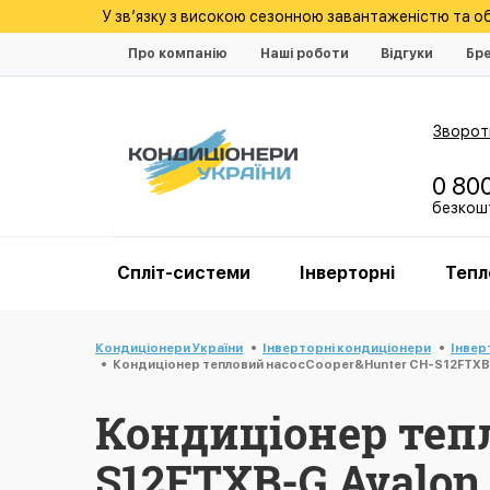
У зв’язку з високою сезонною завантаженістю та 
Про компанію
Наші роботи
Відгуки
Бр
Зворотн
0 80
безкошт
Спліт-системи
Інверторні
Тепл
Кондиціонери України
Інверторні кондиціонери
Інвер
Кондиціонер тепловий насосCooper&Hunter CH-S12FTXB-
Кондиціонер тепл
S12FTXB-G Avalon