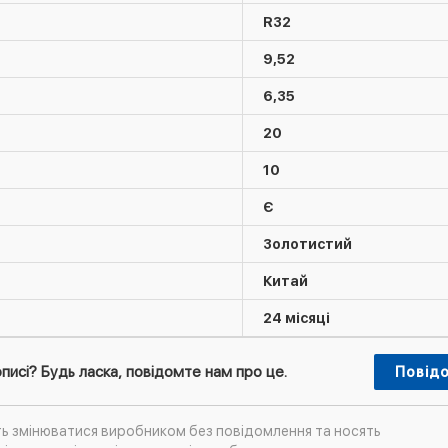
R32
9,52
6,35
20
10
Є
Золотистий
Китай
24 місяці
писі? Будь ласка, повідомте нам про це.
Повід
ть змінюватися виробником без повідомлення та носять