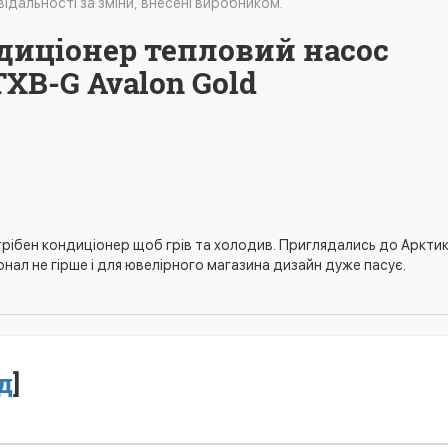
ідальності за зміни, внесені виробником.
ндиціонер тепловий насос
XB-G Avalon Gold
трібен кондиціонер щоб грів та холодив. Приглядались до Арктик
онал не гірше і для ювелірного магазина дизайн дуже пасує.
д
]