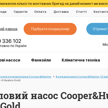
обмеженою кількістю монтажних бригад на даний момент ми викон
енди
Гарантія
Оплата
Доставка
Статті
Контакт
ій дзвінок
Підібрати кондиціонер
Отримат
0 336 102
Мі
овно по Україні
ові насоси
Фанкойли
Кліматична техніка
торні кондиціонери Cooper&Hunter
Кондиціонери Cooper&Hunter 12 ін
G Avalon Gold
овий насос Cooper&Hu
 Gold