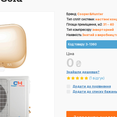
Бренд:
Cooper&Hunter
Тип спліт системи:
настінні ко
Площа приміщення, м2:
31 – 40
Тип компресору:
інверторний
Наявність:
Знятий з виробницт
Код товару:
3-1360
Ціна
0
₴
Знайшли дешевше?
(1 відгук)
Додати до порівняння
Додати до списку бажань