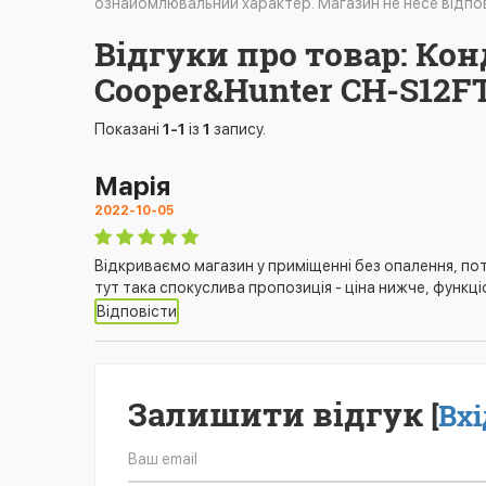
ознайомлювальний характер. Магазин не несе відпов
Відгуки про товар: Ко
Cooper&Hunter CH-S12FT
Показані
1-1
із
1
запису.
Марія
2022-10-05
Відкриваємо магазин у приміщенні без опалення, по
тут така спокуслива пропозиція - ціна нижче, функці
Відповісти
Залишити відгук
[
Вхі