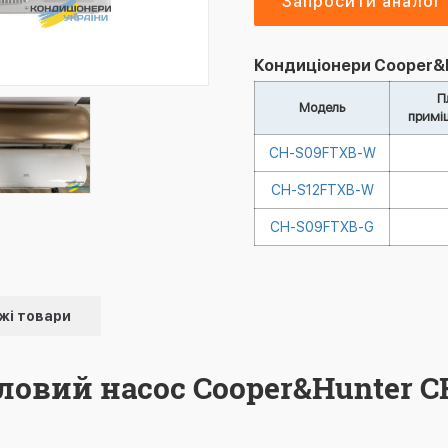
Запросити аналог
Кондиціонери Cooper&Hun
П
Модель
примі
CH-S09FTXB-W
CH-S12FTXB-W
CH-S09FTXB-G
жі товари
ловий насос Cooper&Hunter C