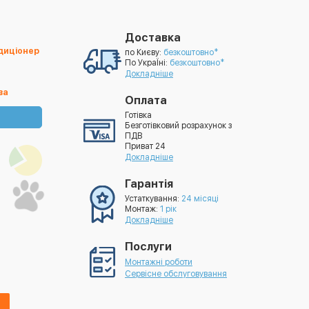
Доставка
ндиціонер
по Києву:
безкоштовно*
По УкраЇні:
безкоштовно*
Докладніше
ва
Оплата
Готівка
Безготівковий розрахунок з
ПДВ
Приват 24
Докладніше
Гарантія
Устаткування:
24 місяці
Монтаж:
1 рік
Докладніше
Послуги
Монтажні роботи
Сервісне обслуговування