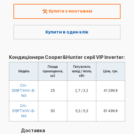
Купити з монтажем
Купити в один клік
Кондиціонери Cooper&Hunter серії VIP Inverter:
Площа
Потужність
Модель
приміщення,
холод / тепло,
Ціна, грн.
м2
кВт
CH-
S09FTXHV-B-
25
2,7 / 3,2
41 299 ₴
NG
CH-
S18FTXHV-B-
50
5,3 / 5,3
61 499 ₴
NG
Доставка