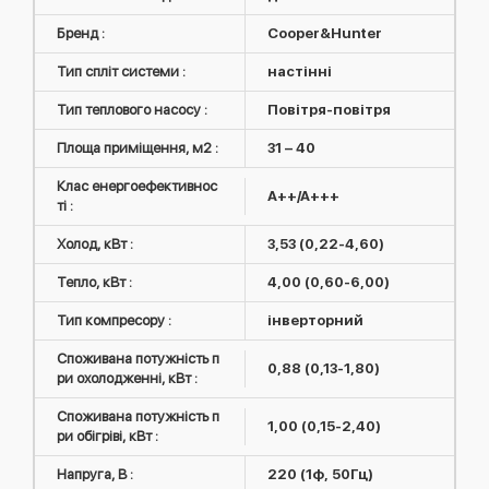
Бренд :
Cooper&Hunter
Тип спліт системи :
настінні
Тип теплового насосу :
Повітря-повітря
Площа приміщення, м2 :
31 – 40
Клас енергоефективнос
A++/A+++
ті :
Холод, кВт :
3,53 (0,22-4,60)
Тепло, кВт :
4,00 (0,60-6,00)
Тип компресору :
інверторний
Споживана потужність п
0,88 (0,13-1,80)
ри охолодженні, кВт :
Споживана потужність п
1,00 (0,15-2,40)
ри обігріві, кВт :
Напруга, В :
220 (1ф, 50Гц)