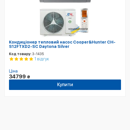
Кондиціонер тепловий насос Cooper&Hunter CH-
S12FTXD2-SC Daytona Silver
Код товару:
3-1435
1 відгук
Ціна
34799
₴
Купити