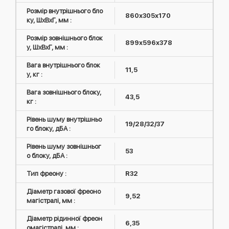
Розмір внутрішнього бло
860х305х170
ку, ШxВxГ, мм :
Розмір зовнішнього блок
899x596x378
у, ШxВxГ, мм :
Вага внутрішнього блок
11,5
у, кг :
Вага зовнішнього блоку,
43,5
кг :
Рівень шуму внутрішньо
19/28/32/37
го блоку, дБА :
Рівень шуму зовнішньог
53
о блоку, дБА :
Тип фреону :
R32
Діаметр газової фреоно
9,52
магістралі, мм :
Діаметр рідинної фреон
6,35
омагістралі, мм :