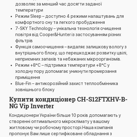
дозволяє за менший час досягти заданої
температури
Режим Sleep – доступно 4 режими налаштувань для
комфортного сну та легкого пробудження
7-SKY Technology – унікальна технологія очищення
повітря від Cooper&Hunter із застосуванням різних
фільтрів
Функція самоочищення – видаляє залишкову вологу з
внутрішнього блоку, що перешкоджає розвитку цвілі,
неприємних запахів та небажаних мікроорганізмів.
Режим +8°С – підтримка температури +8°С у
холодну пору допомагає уникнути промерзання
приміщення
Blue-Fin – антикорозійний захист теплообмінника
зовнішнього блоку
Купити кондиціонер CH-S12FTXHV-B-
NG Vip Inverter
Кондиціонери України більше 10 років допомагають у
створенні оптимального мікроклімату у вашому
житловому чи робочому просторі.Наша компанія
пропонує Вам лише сертифіковане обладнання з