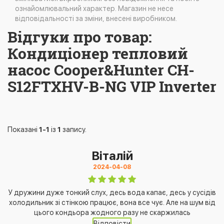
ознайомлювальний характер. Магазин не несе
відповідальності за зміни, внесені виробником.
Відгуки про товар:
Кондиціонер тепловий
насос Cooper&Hunter CH-
S12FTXHV-B-NG VIP Inverter
Показані
1-1
із
1
запису.
Віталій
2024-04-08
У дружини дуже тонкий слух, десь вода капає, десь у сусідів
холодильник зі стінкою працює, вона все чує. Але на шум від
цього кондьора жодного разу не скаржилась
Відповісти