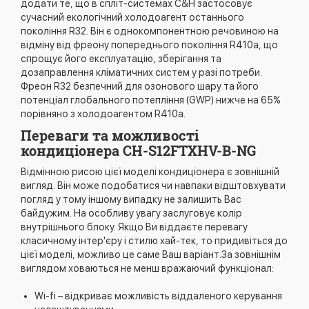
додати те, що в спліт-системах C&H застосовує
сучасний екологічний холодоагент останнього
покоління R32. Він є однокомпонентною речовиною на
відміну від фреону попереднього покоління R410a, що
спрощує його експлуатацію, зберігання та
дозаправлення кліматичних систем у разі потреби.
Фреон R32 безпечний для озонового шару та його
потенціал глобального потепління (GWP) нижче на 65%
порівняно з холодоагентом R410a.
Переваги та можливості
кондиціонера CH-S12FTXHV-B-NG
Відмінною рисою цієї моделі кондиціонера є зовнішній
вигляд. Він може подобатися чи навпаки відштовхувати
погляд у тому іншому випадку не залишить Вас
байдужим. На особливу увагу заслуговує колір
внутрішнього блоку. Якщо Ви віддаєте перевагу
класичному інтер'єру і стилю хай-тек, то придивіться до
цієї моделі, можливо це саме Ваш варіант.За зовнішнім
виглядом ховаються не менш вражаючий функціонал:
Wi-fi – відкриває можливість віддаленого керування