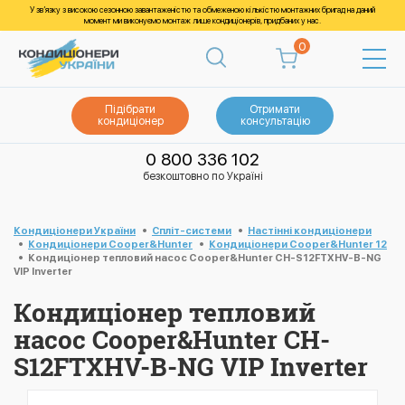
У зв’язку з високою сезонною завантаженістю та обмеженою кількістю монтажних бригад на даний
момент ми виконуємо монтаж лише кондиціонерів, придбаних у нас.
0
Підібрати
Отримати
кондиціонер
консультацію
0 800 336 102
безкоштовно по Україні
Кондиціонери України
Спліт-системи
Настінні кондиціонери
Кондиціонери Cooper&Hunter
Кондиціонери Cooper&Hunter 12
Кондиціонер тепловий насос Cooper&Hunter CH-S12FTXHV-B-NG
VIP Inverter
Кондиціонер тепловий
насос Cooper&Hunter CH-
S12FTXHV-B-NG VIP Inverter