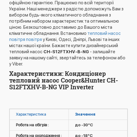
офіційною гарантією. Працюємо по всій території
України. Наші менеджери з радістю допоможуть Вам з
вибором будь-якого кліматичного обладнання з
потрібним набором характеристик та оптимальною
ціною. Безкоштовно доставимо до Вашого міста
кліматичне обладнання. Встановимо
тепловий насос
повітря повітря
у Києві, Одесі, Дніпрі, Львові та інших
містах нашої країни. Бажаєте купити дизайнерський
тепловий насос
CH-S12FTXHV-B-NG
- залишайте
заявку на нашому сайті, звертайтесь за телефоном або
у Viber.
Характеристики: Кондиціонер
тепловий насос Cooper&Hunter CH-
S12FTXHV-B-NG VIP Inverter
Характеристика
Значення
Робота на обігрів :
до -30°C
Робота на охолодження :
до -18°C