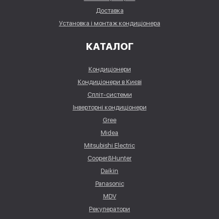
Доставка
Установка і монтаж кондиціонера
КАТАЛОГ
Кондиціонери
Кондиціонери в Києві
Спліт-системи
Інверторні кондиціонери
Gree
Midea
Mitsubishi Electric
Cooper&Hunter
Daikin
Panasonic
MDV
Рекуператори