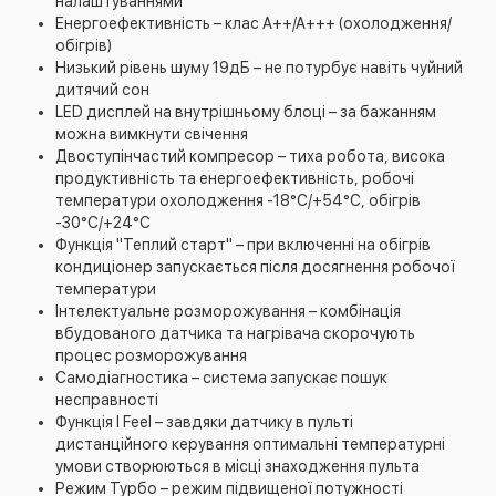
налаштуваннями
Енергоефективність – клас А++/А+++ (охолодження/
обігрів)
Низький рівень шуму 19дБ – не потурбує навіть чуйний
дитячий сон
LED дисплей на внутрішньому блоці – за бажанням
можна вимкнути свічення
Двоступінчастий компресор – тиха робота, висока
продуктивність та енергоефективність, робочі
температури охолодження -18°С/+54°С, обігрів
-30°С/+24°С
Функція "Теплий старт" – при включенні на обігрів
кондиціонер запускається після досягнення робочої
температури
Інтелектуальне розморожування – комбінація
вбудованого датчика та нагрівача скорочують
процес розморожування
Самодіагностика – система запускає пошук
несправності
Функція I Feel – завдяки датчику в пульті
дистанційного керування оптимальні температурні
умови створюються в місці знаходження пульта
Режим Турбо – режим підвищеної потужності