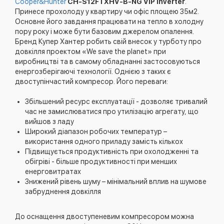
Cooper&Hunter
CH-S12FTXHV-B-NG VIP Inverter
.
Принесе прохолоду у квартиру чи офіс площею 35м2.
Основне його завдання працювати на тепло в холодну
пору року і може бути базовим джерелом опалення.
Бренд Купер Хантер робить свій внесок у турботу про
довкілля проектом «We save the planet» при
виробництві та в самому обладнанні застосовуються
енергозберігаючі технології. Однією з таких є
двоступінчастий компресор. Його переваги:
Збільшений ресурс експлуатації - дозволяє тривалий
час не замислюватися про утилізацію агрегату, що
вийшов з ладу
Широкий діапазон робочих температур –
використання одного приладу замість кількох
Підвищується продуктивність при охолодженні та
обігріві - більше продуктивності при менших
енерговитратах
Знижений рівень шуму – мінімальний вплив на шумове
забруднення довкілля
До оснащення двоступеневим компресором можна