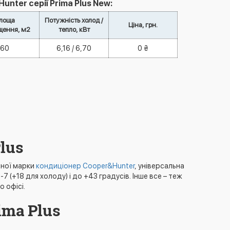
nter серії Prima Plus New:
лоща
Потужність холод /
Ціна, грн.
щення, м2
тепло, кВт
60
6,16 / 6,70
0 ₴
lus
рної марки
кондиціонер Cooper&Hunter
, універсальна
7 (+18 для холоду) і до +43 градусів. Інше все – теж
 офісі.
ima Plus