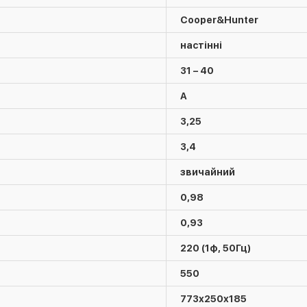
Cooper&Hunter
настінні
31 – 40
A
3,25
3,4
звичайний
0,98
0,93
220 (1ф, 50Гц)
550
773х250х185