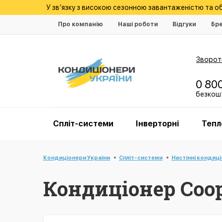
У зв’язку з високою сезонною завантаженістю та 
Про компанію
Наші роботи
Відгуки
Бр
Зворотн
0 80
безкошт
Спліт-системи
Інверторні
Тепл
Кондиціонери України
Спліт-системи
Настінні кондиц
Кондиціонер Coop