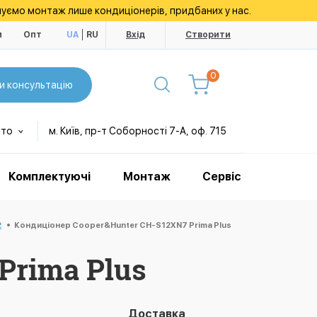
уємо монтаж лише кондиціонерів, придбаних у нас.
и
Опт
UA
RU
Вхід
Створити
0
и консультацію
сто
м. Київ, пр-т Соборності 7-А, оф. 715
Комплектуючі
Монтаж
Сервіс
2
Кондиціонер Cooper&Hunter CH-S12XN7 Prima Plus
Prima Plus
Доставка