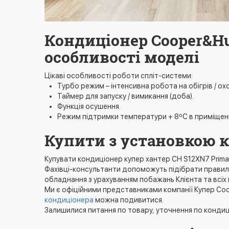
Кондиціонер Cooper&Hu
особливості моделі
Цікаві особливості роботи спліт-системи:
Турбо режим – інтенсивна робота на обігрів / о
Таймер для запуску / вимикання (доба).
Функція осушення.
Режим підтримки температури + 8ºС в приміщенн
Купити з установкою к
Купувати кондиціонер купер хантер CH S12XN7 Prim
Фахівці-консультанти допоможуть підібрати правиль
обладнання з урахуванням побажань Клієнта та всіх 
Ми є офіційними представниками компанії Купер Coo
кондиціонера
можна подивитися.
Залишилися питання по товару, уточнення по конди