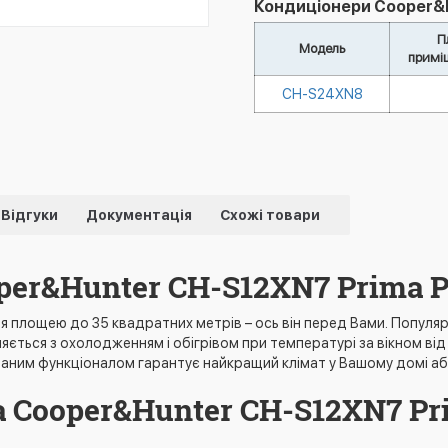
Кондиціонери Cooper&Hu
П
Модель
примі
CH-S24XN8
Відгуки
Документація
Схожі товари
per&Hunter CH-S12XN7 Prima P
я площею до 35 квадратних метрів – ось він перед Вами. Популя
ється з охолодженням і обігрівом при температурі за вікном від -
аним функціоналом гарантує найкращий клімат у Вашому домі або
 Cooper&Hunter CH-S12XN7 Pr