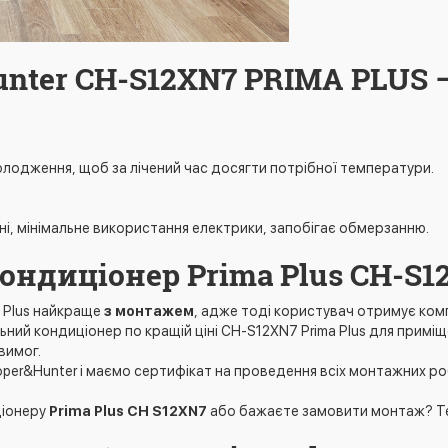
nter CH-S12XN7 PRIMA PLUS –
холодження, щоб за лічений час досягти потрібної температури.
і, мінімальне використання електрики, запобігає обмерзанню.
ондиціонер Prima Plus CH-S1
a Plus найкраще
з монтажем
, адже тоді користувач отримує компл
ний кондиціонер по кращій ціні CH-S12XN7 Prima Plus для примі
вимог.
per&Hunter і маємо сертифікат на проведення всіх монтажних ро
ціонеру
Prima Plus CH S12XN7
або бажаєте замовити монтаж? Т