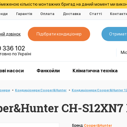
обмеженою кількістю монтажних бригад на даний момент ми викон
енди
Гарантія
Оплата
Доставка
Статті
Контакт
ій дзвінок
Підібрати кондиціонер
Отримат
0 336 102
Мі
овно по Україні
ові насоси
Фанкойли
Кліматична техніка
іонери
Кондиціонери Cooper&Hunter
Кондиціонери Cooper&Hunter 1
er&Hunter CH-S12XN7 
Бренд:
Cooper&Hunter