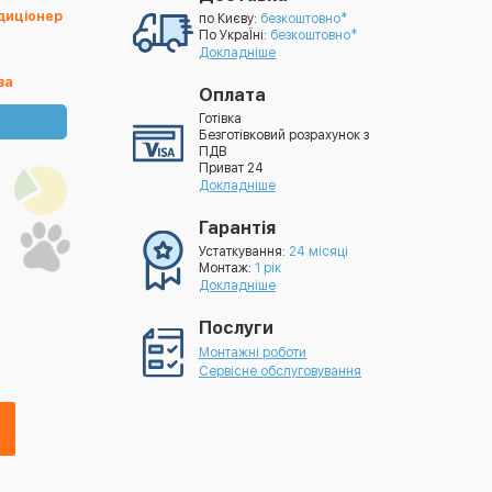
ндиціонер
по Києву:
безкоштовно*
По УкраЇні:
безкоштовно*
Докладніше
ва
Оплата
Готівка
Безготівковий розрахунок з
ПДВ
Приват 24
Докладніше
Гарантія
Устаткування:
24 місяці
Монтаж:
1 рік
Докладніше
Послуги
Монтажні роботи
Сервісне обслуговування