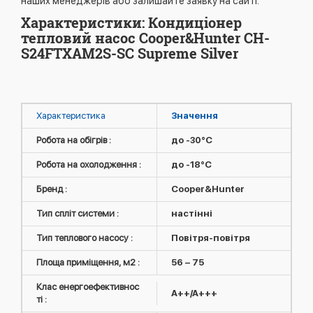
наших менеджерів або залишайте заявку на сайті.
Характеристики: Кондиціонер
тепловий насос Cooper&Hunter CH-
S24FTXAM2S-SC Supreme Silver
Характеристика
Значення
Робота на обігрів :
до -30°C
Робота на охолодження :
до -18°C
Бренд :
Cooper&Hunter
Тип спліт системи :
настінні
Тип теплового насосу :
Повітря-повітря
Площа приміщення, м2 :
56 – 75
Клас енергоефективнос
A++/A+++
ті :