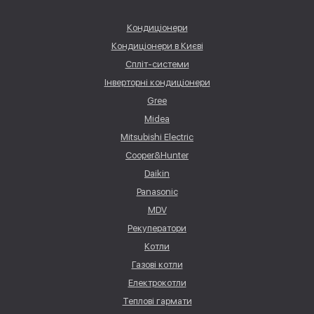
Кондиціонери
Кондиціонери в Києві
Спліт-системи
Інверторні кондиціонери
Gree
Midea
Mitsubishi Electric
Cooper&Hunter
Daikin
Panasonic
MDV
Рекуператори
Котли
Газові котли
Електрокотли
Теплові гармати