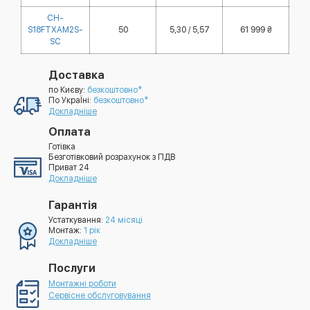
CH-
S18FTXAM2S-
50
5,30 / 5,57
61 999 ₴
SC
Доставка
по Києву:
безкоштовно*
По УкраЇні:
безкоштовно*
Докладніше
Оплата
Готівка
Безготівковий розрахунок з ПДВ
Приват 24
Докладніше
Гарантія
Устаткування:
24 місяці
Монтаж:
1 рік
Докладніше
Послуги
Монтажні роботи
Сервісне обслуговування