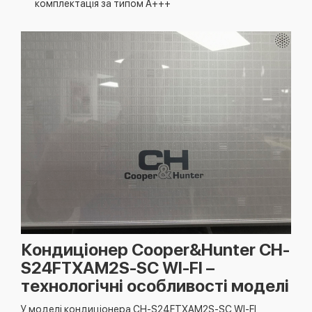
комплектація за типом A+++
Кондиціонер Cooper&Hunter CH-
S24FTXAM2S-SC WI-FI –
технологічні особливості моделі
У моделі кондиціонера CH-S24FTXAM2S-SC WI-FI