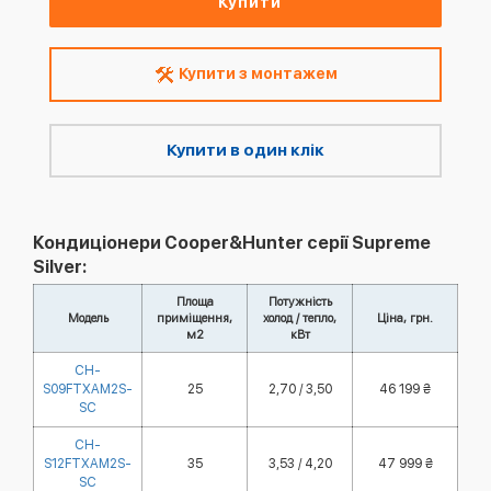
Купити
Купити з монтажем
Купити в один клік
Кондиціонери Cooper&Hunter серії Supreme
Silver:
Площа
Потужність
Модель
приміщення,
холод / тепло,
Ціна, грн.
м2
кВт
CH-
S09FTXAM2S-
25
2,70 / 3,50
46 199 ₴
SC
CH-
S12FTXAM2S-
35
3,53 / 4,20
47 999 ₴
SC