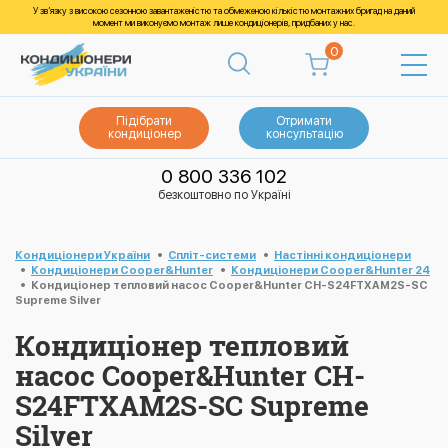
У зв’язку з високою сезонною завантаженістю та обмеженою кількістю монтажних бригад на даний
момент ми виконуємо монтаж лише кондиціонерів, придбаних у нас.
0
Підібрати
Отримати
кондиціонер
консультацію
0 800 336 102
безкоштовно по Україні
Кондиціонери України
Спліт-системи
Настінні кондиціонери
Кондиціонери Cooper&Hunter
Кондиціонери Cooper&Hunter 24
Кондиціонер тепловий насос Cooper&Hunter CH-S24FTXAM2S-SC
Supreme Silver
Кондиціонер тепловий
насос Cooper&Hunter CH-
S24FTXAM2S-SC Supreme
Silver