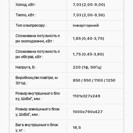
Холод, кВт :
7,03 (2,00-9,00)
Тепло, кВт :
7,03 (2,00-9,50)
Тип компресору :
інверторний
Споживана потужність п
1,85 (0,40-3,70)
ри охолодженні, кВт :
Споживана потужність п
1,75 (0,45-3,80)
ри обігріві, кВт :
Напруга, В :
220 (1ф, 50Гц)
Виробництво повітря, м
850 / 950 / 1100 / 1250
3/год :
Розмір внутрішнього бло
1101х327х249
ку, ШxВxГ, мм :
Розмір зовнішнього блок
1000х790х427
у, ШxВxГ, мм :
Вага внутрішнього блок
16,5
у, кг :