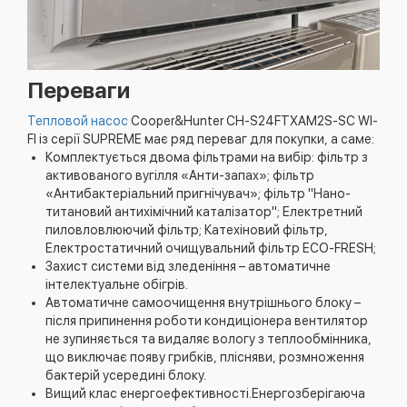
Переваги
Тепловой насос
Cooper&Hunter CH-S24FTXAM2S-SC WI-
FI із серії SUPREME має ряд переваг для покупки, а саме:
Комплектується двома фільтрами на вибір: фільтр з
активованого вугілля «Анти-запах»; фільтр
«Антибактеріальний пригнічувач»; фільтр "Нано-
титановий антихімічний каталізатор"; Електретний
пиловловлюючий фільтр; Катехіновий фільтр,
Електростатичний очищувальний фільтр ЕСО-FRESH;
Захист системи від зледеніння – автоматичне
інтелектуальне обігрів.
Автоматичне самоочищення внутрішнього блоку –
після припинення роботи кондиціонера вентилятор
не зупиняється та видаляє вологу з теплообмінника,
що виключає появу грибків, плісняви, розмноження
бактерій усередині блоку.
Вищий клас енергоефективності.Енергозберігаюча