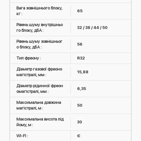
Вага зовнішнього блоку,
65
кг :
Рівень шуму внутрішньо
32 / 38 / 44 / 50
го блоку, дБА :
Рівень шуму зовнішньог
56
о блоку, дБА :
Тип фреону :
R32
Діаметр газової фреоно
15,88
магістралі, мм :
Діаметр рідинної фреон
6,35
омагістралі, мм :
Максимальна довжина
50
магістралі, м :
Максимальна висота під
30
йому, м :
WI-FI :
Є