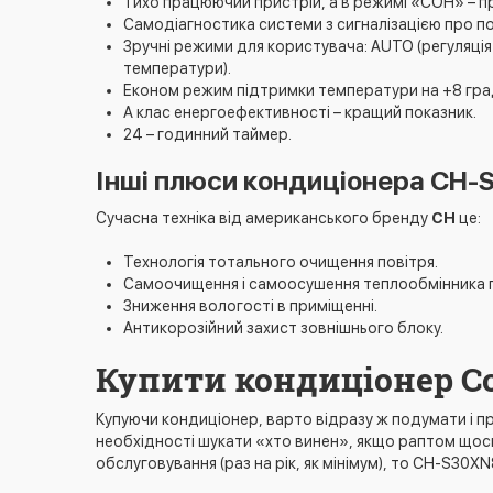
Тихо працюючий пристрій, а в режимі «СОН» – 
Самодіагностика системи з сигналізацією про п
Зручні режими для користувача: AUTO (регуляція
температури).
Економ режим підтримки температури на +8 град
А клас енергоефективності – кращий показник.
24 – годинний таймер.
Інші плюси кондиціонера CH-
Сучасна техніка від американського бренду
CH
це:
Технологія тотального очищення повітря.
Самоочищення і самоосушення теплообмінника піс
Зниження вологості в приміщенні.
Антикорозійний захист зовнішнього блоку.
Купити кондиціонер C
Купуючи кондиціонер, варто відразу ж подумати і про
необхідності шукати «хто винен», якщо раптом щось
обслуговування (раз на рік, як мінімум), то CH-S30X