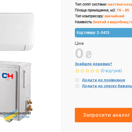
Тип спліт системи:
настінні ко
Площа приміщення, м2:
76 – 85
Тип компресору:
звичайний
Наявність:
Знятий з виробницт
Код товару:
2-0413
Ціна
0
₴
Знайшли дешевше?
(0 відгуків)
Додати до порівняння
Додати до списку бажань
Запросити аналог