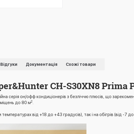
Відгуки
Документація
Схожі товари
per&Hunter CH-S30XN8 Prima P
ійна серія он/офф кондиціонерів з безліччю плюсів, що зареком
2
иміщень до 80 м
.
мпературах від +18 до +43 градусів), так і на обігрів (від -7 до