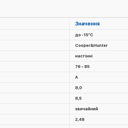
Значення
до -15°C
Cooper&Hunter
настінні
76 – 85
A
8,0
8,5
звичайний
2,48