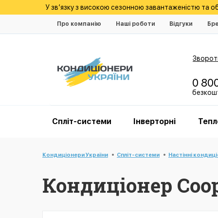
У зв’язку з високою сезонною завантаженістю та 
Про компанію
Наші роботи
Відгуки
Бр
Зворотн
0 80
безкошт
Спліт-системи
Інверторні
Тепл
Кондиціонери України
Спліт-системи
Настінні кондиц
Кондиціонер Coop