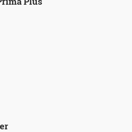
rima Plus
er