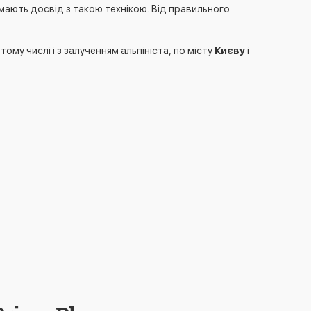
 мають досвід з такою технікою. Від правильного
му числі і з залученням альпініста, по місту
Києву
і