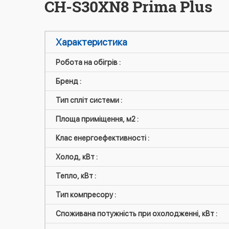
CH-S30XN8 Prima Plus
Характеристика
Робота на обігрів :
Бренд :
Тип спліт системи :
Площа приміщення, м2 :
Клас енергоефективності :
Холод, кВт :
Тепло, кВт :
Тип компресору :
Споживана потужність при охолодженні, кВт :