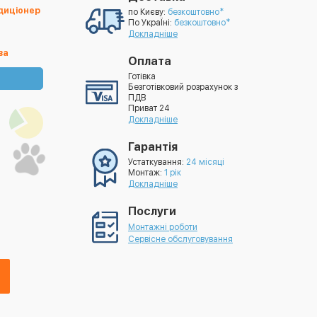
ндиціонер
по Києву:
безкоштовно*
По УкраЇні:
безкоштовно*
Докладніше
ва
Оплата
Готівка
Безготівковий розрахунок з
ПДВ
Приват 24
Докладніше
Гарантія
Устаткування:
24 місяці
Монтаж:
1 рік
Докладніше
Послуги
Монтажні роботи
Сервісне обслуговування