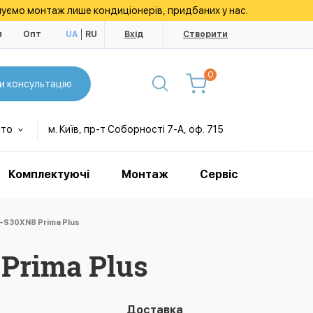
уємо монтаж лише кондиціонерів, придбаних у нас.
и
Опт
UA
RU
Вхід
Створити
0
и консультацію
сто
м. Київ, пр-т Соборності 7-А, оф. 715
Комплектуючі
Монтаж
Сервіс
S30XN8 Prima Plus
Prima Plus
Доставка