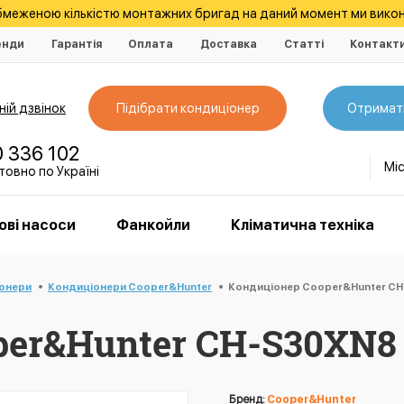
обмеженою кількістю монтажних бригад на даний момент ми викон
енди
Гарантія
Оплата
Доставка
Статті
Контакт
ій дзвінок
Підібрати кондиціонер
Отримат
0 336 102
Мі
овно по Україні
ові насоси
Фанкойли
Кліматична техніка
іонери
Кондиціонери Cooper&Hunter
Кондиціонер Cooper&Hunter CH-
er&Hunter CH-S30XN8 
Бренд:
Cooper&Hunter