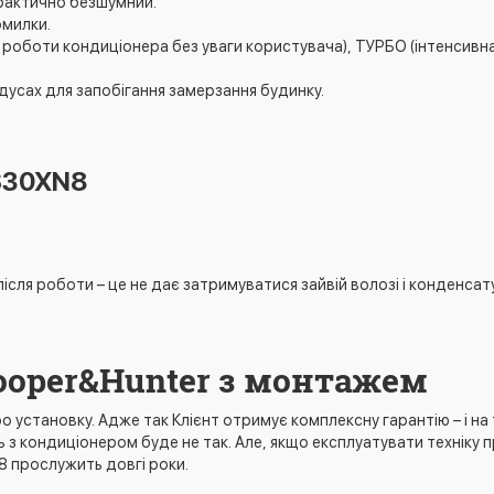
практично безшумний.
омилки.
 роботи кондиціонера без уваги користувача), ТУРБО (інтенсивн
усах для запобігання замерзання будинку.
S30XN8
ля роботи – це не дає затримуватися зайвій волозі і конденсату
ooper&Hunter з монтажем
 установку. Адже так Клієнт отримує комплексну гарантію – і на т
 з кондиціонером буде не так. Але, якщо експлуатувати техніку 
N8 прослужить довгі роки.