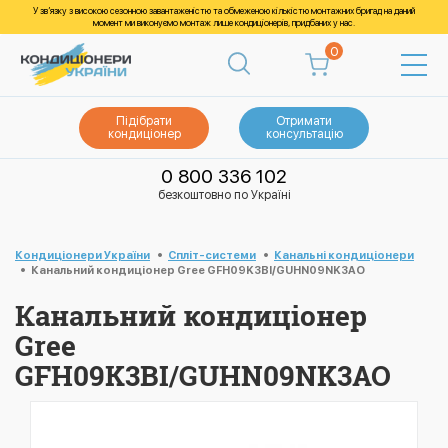
У зв’язку з високою сезонною завантаженістю та обмеженою кількістю монтажних бригад на даний
момент ми виконуємо монтаж лише кондиціонерів, придбаних у нас.
0
Підібрати
Отримати
кондиціонер
консультацію
0 800 336 102
безкоштовно по Україні
Кондиціонери України
Спліт-системи
Канальні кондиціонери
Канальний кондиціонер Gree GFH09K3BI/GUHN09NK3AO
Канальний кондиціонер
Gree
GFH09K3BI/GUHN09NK3AO