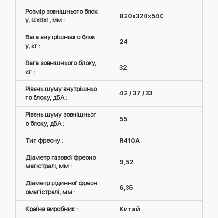
Розмір зовнішнього блок
820х320х540
у, ШxВxГ, мм :
Вага внутрішнього блок
24
у, кг :
Вага зовнішнього блоку,
32
кг :
Рівень шуму внутрішньо
42 / 37 / 33
го блоку, дБА :
Рівень шуму зовнішньог
55
о блоку, дБА :
Тип фреону :
R410А
Діаметр газової фреоно
9,52
магістралі, мм :
Діаметр рідинної фреон
6,35
омагістралі, мм :
Країна виробник :
Китай