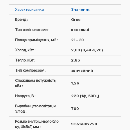
Характеристика
Значення
Бренд :
Gree
Тип спліт системи :
канальні
Площа приміщення, м2 :
21 – 30
Холод, кВт :
2,60 (0,44-3,26)
Тепло, кВт :
2,85
Тип компресору :
звичайний
Споживана потужність,
1,26
кВт :
Напруга, В :
220 (1ф, 50Гц)
Виробництво повітря, м
700
3/год :
Розмір внутрішнього бло
913x680x220
ку, ШxВxГ, мм :