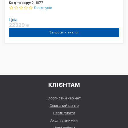
Код товару:
2-1677
0 відгуків
Ціна
22329
₴
Запросити аналог
КЛІЄНТАМ
Особистий кабінет
Сервісний центр
Сертифікати
Акції та знижки
Наші роботи