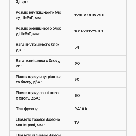
3/год :
Розмір внутрішнього бло
1230x790x290
ку, ШxВxГ, мм :
Розмір зовнішнього блок
1018х412х840
у, ШxВxГ, мм :
Вага внутрішнього блок
54
у, кг :
Вага зовнішнього блоку,
60
кг :
Рівень шуму внутрішньо
50
го блоку, дБА :
Рівень шуму зовнішньог
60
о блоку, дБА :
Тип фреону :
R410А
Діаметр газової фреоно
19
магістралі, мм :
Діаметр рідинної фреон