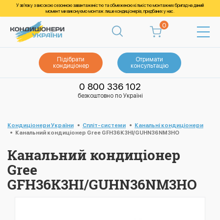
У зв’язку з високою сезонною завантаженістю та обмеженою кількістю монтажних бригад на даний
момент ми виконуємо монтаж лише кондиціонерів, придбаних у нас.
0
Підібрати
Отримати
кондиціонер
консультацію
0 800 336 102
безкоштовно по Україні
Кондиціонери України
Спліт-системи
Канальні кондиціонери
Канальний кондиціонер Gree GFH36K3HI/GUHN36NM3HO
Канальний кондиціонер
Gree
GFH36K3HI/GUHN36NM3HO