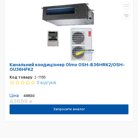
Канальний кондиціонер Olmo OSH-B36HRK2/OSH-
OU36HFK2
Код товару:
2-1186
0 відгуків
Ціна
48830
43699
₴
Запросити аналог