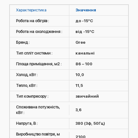
Характеристика
Значення
Робота на обігрів :
до -15°C
Робота на охолодження :
від -15°C
Бренд :
Gree
Тип спліт системи :
канальні
Площа приміщення, м2 :
86 – 100
Холод, кВт :
10,0
Тепло, кВт :
11,5
Тип компресору :
звичайний
Споживана потужність,
3,6
кВт :
Напруга, В :
380 (3ф, 50Гц)
Виробництво повітря, м
2100