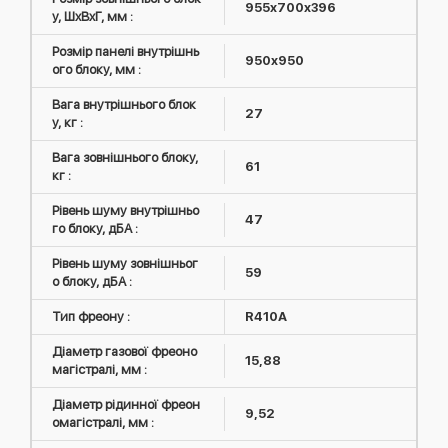
955x700x396
у, ШxВxГ, мм :
Розмір панелі внутрішнь
950x950
ого блоку, мм :
Вага внутрішнього блок
27
у, кг :
Вага зовнішнього блоку,
61
кг :
Рівень шуму внутрішньо
47
го блоку, дБА :
Рівень шуму зовнішньог
59
о блоку, дБА :
Тип фреону :
R410А
Діаметр газової фреоно
15,88
магістралі, мм :
Діаметр рідинної фреон
9,52
омагістралі, мм :