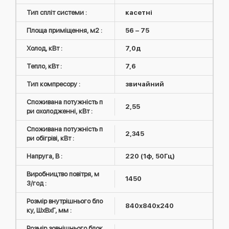
Тип спліт системи :
касетні
Площа приміщення, м2 :
56 – 75
Холод, кВт :
7,0д
Тепло, кВт :
7,6
Тип компресору :
звичайний
Споживана потужність п
2,55
ри охолодженні, кВт :
Споживана потужність п
2,345
ри обігріві, кВт :
Напруга, В :
220 (1ф, 50Гц)
Виробництво повітря, м
1450
3/год :
Розмір внутрішнього бло
840x840x240
ку, ШxВxГ, мм :
Розмір зовнішнього блок