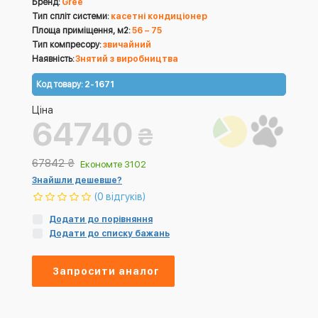
Бренд:
Gree
Тип спліт системи:
касетні кондиціонер
Площа приміщення, м2:
56 – 75
Тип компресору:
звичайний
Наявність:
Знятий з виробництва
Код товару:
2-1671
Ціна
64740
₴
67842
₴
Економте 3102
Знайшли дешевше?
(0 відгуків)
Додати до порівняння
Додати до списку бажань
Запросити аналог