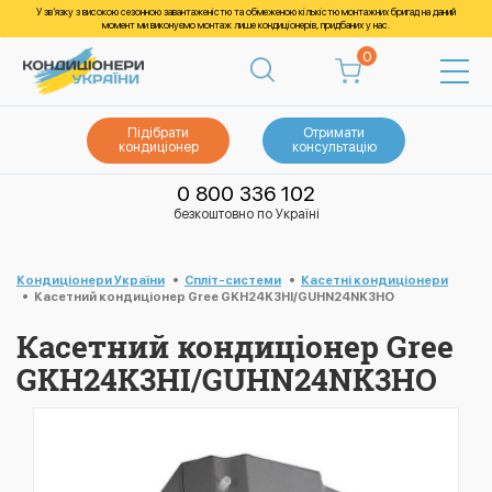
У зв’язку з високою сезонною завантаженістю та обмеженою кількістю монтажних бригад на даний
момент ми виконуємо монтаж лише кондиціонерів, придбаних у нас.
0
Підібрати
Отримати
кондиціонер
консультацію
0 800 336 102
безкоштовно по Україні
Кондиціонери України
Спліт-системи
Касетні кондиціонери
Касетний кондиціонер Gree GKH24K3HI/GUHN24NK3HO
Касетний кондиціонер Gree
GKH24K3HI/GUHN24NK3HO