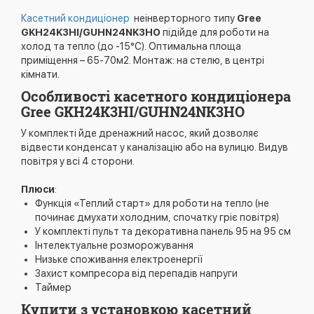
Касетний кондиціонер
неінверторного типу
Gree
GKH24K3HI/GUHN24NK3HO
підійде для роботи на
холод та тепло (до -15°C). Оптимальна площа
приміщення – 65-70м2. Монтаж: на стелю, в центрі
кімнати.
Особливості касетного кондиціонера
Gree GKH24K3HI/GUHN24NK3HO
У комплекті йде дренажний насос, який дозволяє
відвести конденсат у каналізацію або на вулицю. Видув
повітря у всі 4 сторони.
Плюси
:
Функція «Теплий старт» для роботи на тепло (не
починає дмухати холодним, спочатку гріє повітря)
У комплекті пульт та декоративна панель 95 на 95 см
Інтелектуальне розморожування
Низьке споживання електроенергії
Захист компресора від перепадів напруги
Таймер
Купити з установкою касетний