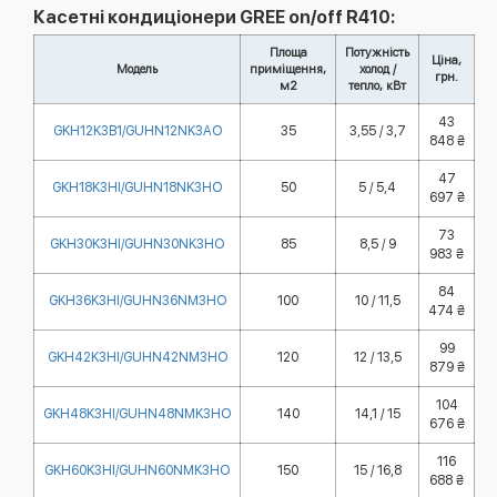
Касетні кондиціонери GREE on/off R410:
Площа
Потужність
Ціна,
Модель
приміщення,
холод /
грн.
м2
тепло, кВт
43
GKH12K3B1/GUHN12NK3AO
35
3,55 / 3,7
848 ₴
47
GKH18K3HI/GUHN18NK3HO
50
5 / 5,4
697 ₴
73
GKH30K3HI/GUHN30NK3HO
85
8,5 / 9
983 ₴
84
GKH36K3HI/GUHN36NM3HO
100
10 / 11,5
474 ₴
99
GKH42K3HI/GUHN42NM3HO
120
12 / 13,5
879 ₴
104
GKH48K3HI/GUHN48NMK3HO
140
14,1 / 15
676 ₴
116
GKH60K3HI/GUHN60NMK3HO
150
15 / 16,8
688 ₴