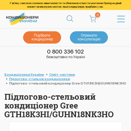
У зв’язку з високою сезонною завантаженістю та обмеженою кількістю монтажних бригад на даний
момент ми виконуємо монтаж лише кондиціонерів, придбаних у нас.
0
Підібрати
Отримати
кондиціонер
консультацію
0 800 336 102
безкоштовно по Україні
Кондиціонери України
Спліт-системи
Підлогово-стельові кондиціонери
Підлогово-стельовий кондиціонер Gree GTH18K3HI/GUHN18NK3HO
Підлогово-стельовий
кондиціонер Gree
GTH18K3HI/GUHN18NK3HO