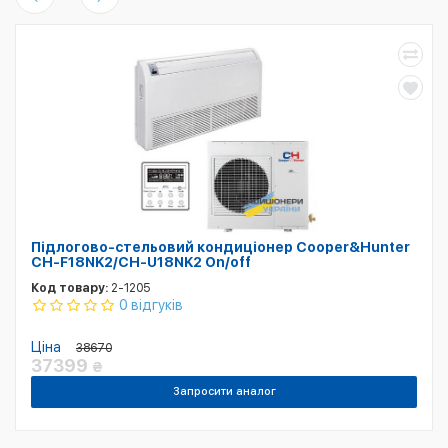
Підлогово-стельовий кондиціонер Cooper&Hunter
CH-F18NK2/CH-U18NK2 On/off
Код товару:
2-1205
0 відгуків
Ціна
38670
37399
₴
Запросити аналог