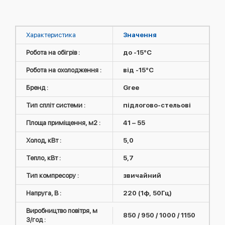
Характеристика
Значення
Робота на обігрів :
до -15°C
Робота на охолодження :
від -15°C
Бренд :
Gree
Тип спліт системи :
підлогово-стельові
Площа приміщення, м2 :
41 – 55
Холод, кВт :
5,0
Тепло, кВт :
5,7
Тип компресору :
звичайний
Напруга, В :
220 (1ф, 50Гц)
Виробництво повітря, м
850 / 950 / 1000 / 1150
3/год :