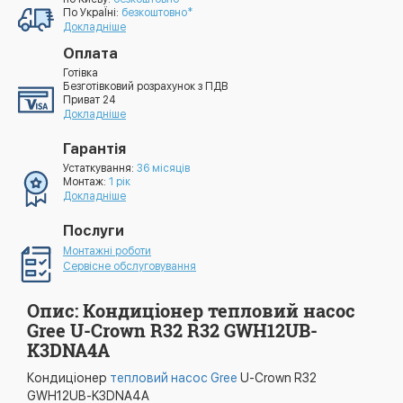
По УкраЇні:
безкоштовно*
Докладніше
Оплата
Готівка
Безготівковий розрахунок з ПДВ
Приват 24
Докладніше
Гарантія
Устаткування:
36 місяців
Монтаж:
1 рік
Докладніше
Послуги
Монтажні роботи
Сервісне обслуговування
Опис: Кондиціонер тепловий насос
Gree U-Crown R32 R32 GWH12UB-
K3DNA4A
Кондиціонер
тепловий насос Gree
U-Crown R32
GWH12UB-K3DNA4A