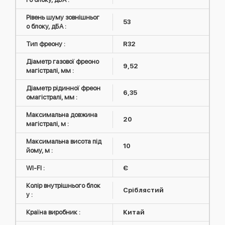
Рівень шуму зовнішньог
53
о блоку, дБА :
Тип фреону :
R32
Діаметр газової фреоно
9,52
магістралі, мм :
Діаметр рідинної фреон
6,35
омагістралі, мм :
Максимальна довжина
20
магістралі, м :
Максимальна висота під
10
йому, м :
WI-FI :
Є
Колір внутрішнього блок
Сріблястий
у :
Країна виробник :
Китай