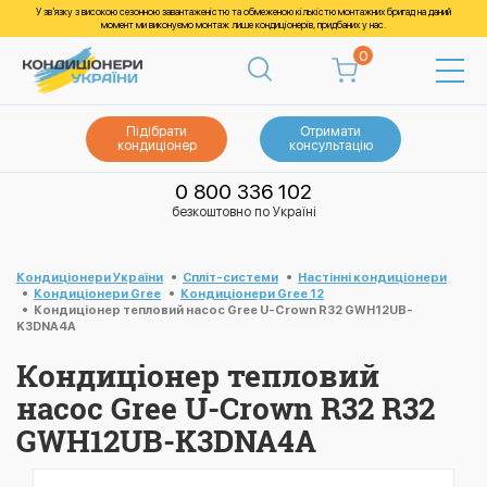
У зв’язку з високою сезонною завантаженістю та обмеженою кількістю монтажних бригад на даний
момент ми виконуємо монтаж лише кондиціонерів, придбаних у нас.
0
Підібрати
Отримати
кондиціонер
консультацію
0 800 336 102
безкоштовно по Україні
Кондиціонери України
Спліт-системи
Настінні кондиціонери
Кондиціонери Gree
Кондиціонери Gree 12
Кондиціонер тепловий насос Gree U-Crown R32 GWH12UB-
K3DNA4A
Кондиціонер тепловий
насос Gree U-Crown R32 R32
GWH12UB-K3DNA4A