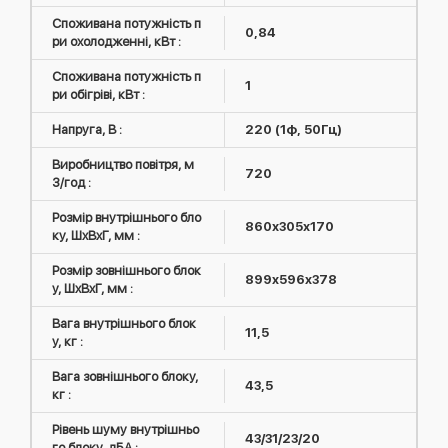
Споживана потужність п
0,84
ри охолодженні, кВт :
Споживана потужність п
1
ри обігріві, кВт :
Напруга, В :
220 (1ф, 50Гц)
Виробництво повітря, м
720
3/год :
Розмір внутрішнього бло
860х305х170
ку, ШxВxГ, мм :
Розмір зовнішнього блок
899x596x378
у, ШxВxГ, мм :
Вага внутрішнього блок
11,5
у, кг :
Вага зовнішнього блоку,
43,5
кг :
Рівень шуму внутрішньо
43/31/23/20
го блоку, дБА :