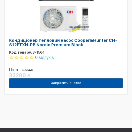
Кондиціонер тепловий насос Cooper&Hunter CH-
S12FTXN-PB Nordic Premium Black
Код товару:
3-1564
0 відгуків
Ціна
36640
33280
₴
Запросити аналог