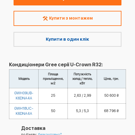
Купити з монтажем
Купити в один клік
Кондиціонери Gree серії U-Crown R32:
Площа
Потужність
Модель
приміщення,
холод / тепло,
Ціна, грн.
м2
кВт
GWH09UB-
25
2,63 / 2,99
50 600 ₴
K6DNA4A
GWH18UC-
50
5,3 / 5,3
68 796 ₴
K6DNA4A
Доставка
по Києву:
безкоштовно*