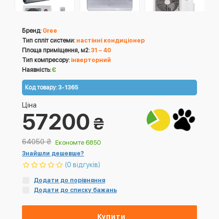
Бренд:
Gree
Тип спліт системи:
настінні кондиціонер
Площа приміщення, м2:
31 – 40
Тип компресору:
інверторний
Наявність:
Є
Код товару:
3-1365
Ціна
57200
₴
64050
₴
Економте 6850
Знайшли дешевше?
(0 відгуків)
Додати до порівняння
Додати до списку бажань
Купити