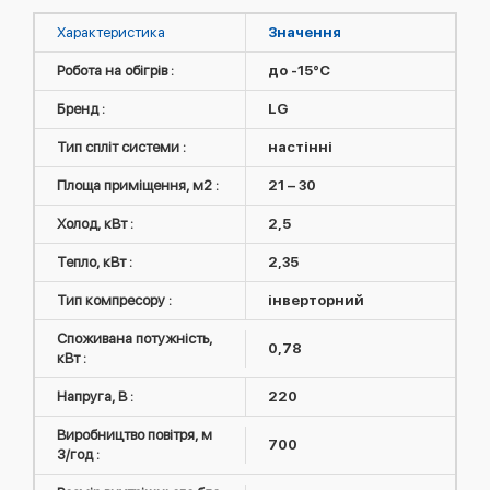
Характеристика
Значення
Робота на обігрів :
до -15°C
Бренд :
LG
Тип спліт системи :
настінні
Площа приміщення, м2 :
21 – 30
Холод, кВт :
2,5
Тепло, кВт :
2,35
Тип компресору :
інверторний
Споживана потужність,
0,78
кВт :
Напруга, В :
220
Виробництво повітря, м
700
3/год :