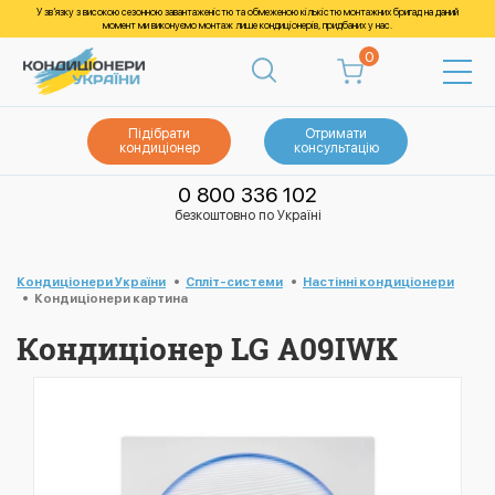
У зв’язку з високою сезонною завантаженістю та обмеженою кількістю монтажних бригад на даний
момент ми виконуємо монтаж лише кондиціонерів, придбаних у нас.
0
Підібрати
Отримати
кондиціонер
консультацію
0 800 336 102
безкоштовно по Україні
Кондиціонери України
Спліт-системи
Настінні кондиціонери
Кондиціонери картина
Кондиціонер LG A09IWK