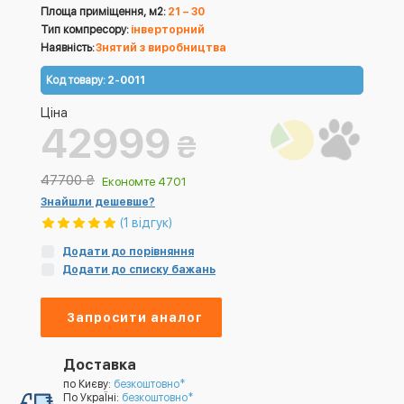
Площа приміщення, м2:
21 – 30
Тип компресору:
інверторний
Наявність:
Знятий з виробництва
Код товару:
2-0011
Ціна
42999
₴
47700
₴
Економте 4701
Знайшли дешевше?
(1 відгук)
Додати до порівняння
Додати до списку бажань
Запросити аналог
Доставка
по Києву:
безкоштовно*
По УкраЇні:
безкоштовно*