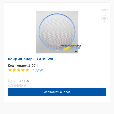
Кондиціонер LG A09IWK
Код товару:
2-0011
1 відгук
Ціна
47700
42999
₴
Запросити аналог